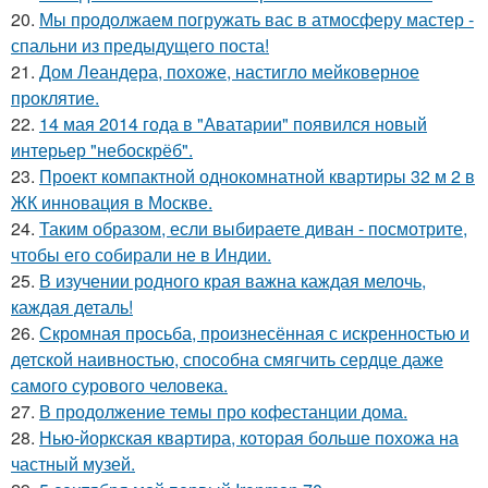
20.
Мы продолжаем погружать вас в атмосферу мастер -
спальни из предыдущего поста!
21.
Дом Леандера, похоже, настигло мейковерное
проклятие.
22.
14 мая 2014 года в "Аватарии" появился новый
интерьер "небоскрёб".
23.
Проект компактной однокомнатной квартиры 32 м 2 в
ЖК инновация в Москве.
24.
Таким образом, если выбираете диван - посмотрите,
чтобы его собирали не в Индии.
25.
В изучении родного края важна каждая мелочь,
каждая деталь!
26.
Скромная просьба, произнесённая с искренностью и
детской наивностью, способна смягчить сердце даже
самого сурового человека.
27.
В продолжение темы про кофестанции дома.
28.
Нью-йоркская квартира, которая больше похожа на
частный музей.