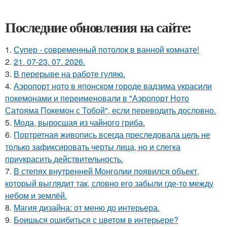
Последние обновления на сайте:
1.
Супер - современный потолок в ванной комнате!
2.
21. 07-23. 07. 2026.
3.
В перерыве на работе гуляю.
4.
Аэропорт ното в японском городе вадзима украсили
покемонами и переименовали в "Аэропорт Ното
Сатояма Покемон с Тобой", если переводить дословно.
5.
Мода, выросшая из чайного гриба.
6.
Портретная живопись всегда преследовала цель не
только зафиксировать черты лица, но и слегка
приукрасить действительность.
7.
В степях внутренней Монголии появился объект,
который выглядит так, словно его забыли где-то между
небом и землёй.
8.
Магия дизайна: от меню до интерьера.
9.
Боишься ошибиться с цветом в интерьере?