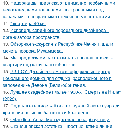
10.
Нидерланды привлекают внимание необычными
велосипедными тоннелями, построенными под
каналами с прозрачными стеклянными потолками.
11.
* квартира 40 кв.
12.
Исповедь серийного переездного дизайнера -
организатора пространств.
13.
Обзорная экскурсия в Республике Чечня г. шали
мечеть пророка Мухаммеда.
14.
Мы продолжаем рассказывать про наш проект -
квартиру под ключ на октябрьской.
15.
В ЛЕСУ. Дизайнер том кокс оформил интерьер
небольшого домика для отдыха, расположенного в
заповеднике Девона (Великобритания.
16.
Лучшее свадебное платье 1930-х "Смерть на Ниле"
(2022).
17.
Подставка в виде зайки - это нужный аксессуар для
хранения резинок, бантиков и браслетов.
18.
Orlandina_Anna. Моя курсовая по карбаускису.
19.
Скандинавская эстетика. Простые четкие линии.