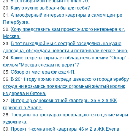
29.
5 сентября мой первый Ironman 70.
30.
Какую кухню выбрали бы для себя?
31.
Атмосферный интерьер квартиры в самом центре
Петербурга.
32.
Хочу представить вам проект жилого интерьера в г.
Москва.
33.
В тот выходной мы с сестрой засиделись на кухне
допоздна, обсуждали новости и потягивали лёгкое вино.
34.
Какие секреты скрывает обладатель премии "Оскар" -
фильм "Москва слезам не верит"?
35.
Обзор от мистера фикса: ФП.
36.
В 2011 году прямо посреди шведского города эребру
откуда ни возьмись появился огромный жёлтый кролик
из дерева и бетона.
37.
Интерьер однокомнатной квартиры 35 м 2 в ЖК
горизонт в Анапе.
38.
Трещины на тротуарах превращаются в целые миры
художника.
39.
Проект 1-комнатной квартиры 46 м 2 в ЖК Ever в