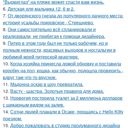
"Вырвиглаз" на пляже может спасти вам жизнь.
6.
Детская для мальчика 12, 6 м 2.
7.
От дворянского гнезда до популярного дачного места:
история усадьбы покровское - Стрешнево.
8.
Они самостоятельно всё спланировали и
реализовали, не прибегая к помощи дизайнера.
9.
Питер в этом году был не только рабочим, но и
полным нежности, красивых выходов и ностальгии в
любимой моей питерской квартире.
10.
Когда хозяйка принесла домой обновку и поставила
коробку на пол, кошка, как обычно, подошла проверить -
вдруг там что-то вкусное.
11.
Мадонна оскар в шоу превратила.
12.
Васту - шастра. Золотые правила для дома.
13.
Норвегия построила туалет за 2 миллиона долларов
с шикарным видом на залив.
14.
Сотни людей плакали в Осаке, прощаясь с Hello Kitty
поездом.
15.
Добро пожаловать в студию продуманного дизайна