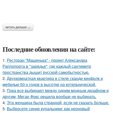
читать дальше →
Последние обновления на сайте:
1.
Ресторан "Машенька" - проект Александра
Раппопорта в "зарядье", где каждый сантиметр
пространства дышит русской самобытностью.
2.
Двухкомнатная квартира в стиле сканди кинфолк и
мебелью 50-х годов в высотке на котельнической.
3.
Пока все выбирают между одним модным дизайном и
другим, Меган Фокс решила вообще не выбирать.
4.
Эта женщина была странной, если не сказать больше.
5.
Выбросите синие купальники: как неоновый