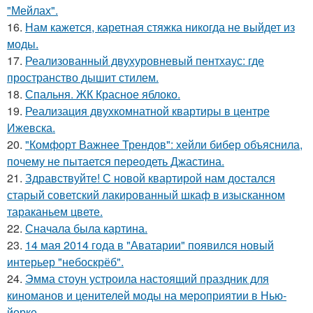
"Мейлах".
16.
Нам кажется, каретная стяжка никогда не выйдет из
моды.
17.
Реализованный двухуровневый пентхаус: где
пространство дышит стилем.
18.
Спальня. ЖК Красное яблоко.
19.
Реализация двухкомнатной квартиры в центре
Ижевска.
20.
"Комфорт Важнее Трендов": хейли бибер объяснила,
почему не пытается переодеть Джастина.
21.
Здравствуйте! С новой квартирой нам достался
старый советский лакированный шкаф в изысканном
тараканьем цвете.
22.
Сначала была картина.
23.
14 мая 2014 года в "Аватарии" появился новый
интерьер "небоскрёб".
24.
Эмма стоун устроила настоящий праздник для
киноманов и ценителей моды на мероприятии в Нью-
йорке.