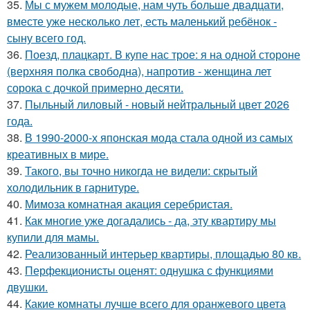
35.
Мы с мужем молодые, нам чуть больше двадцати,
вместе уже несколько лет, есть маленький ребёнок -
сыну всего год.
36.
Поезд, плацкарт. В купе нас трое: я на одной стороне
(верхняя полка свободна), напротив - женщина лет
сорока с дочкой примерно десяти.
37.
Пыльный лиловый - новый нейтральный цвет 2026
года.
38.
В 1990-2000-х японская мода стала одной из самых
креативных в мире.
39.
Такого, вы точно никогда не видели: скрытый
холодильник в гарнитуре.
40.
Мимоза комнатная акация серебристая.
41.
Как многие уже догадались - да, эту квартиру мы
купили для мамы.
42.
Реализованный интерьер квартиры, площадью 80 кв.
43.
Перфекционисты оценят: однушка с функциями
двушки.
44.
Какие комнаты лучше всего для оранжевого цвета