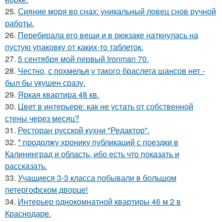
25.
Сияние моря во снах: уникальный ловец снов ручной
работы.
26.
Перебирала его вещи и в рюкзаке наткнулась на
пустую упаковку от каких-то таблеток.
27.
5 сентября мой первый Ironman 70.
28.
Честно, с похмелья у такого браслета шансов нет -
был бы укушен сразу.
29.
Яркая квартира 48 кв.
30.
Цвет в интерьере: как не устать от собственной
стены через месяц?
31.
Ресторан русской кухни "Редактор".
32.
* продолжу хронику публикаций с поездки в
Калининград и область, ибо есть что показать и
рассказать.
33.
Учащиеся 3-3 класса побывали в большом
петергофском дворце!
34.
Интерьер однокомнатной квартиры 46 м 2 в
Краснодаре.