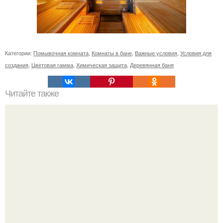
Категории:
Помывочная комната
,
Комнаты в бане
,
Важные условия
,
Условия для
создания
,
Цветовая гамма
,
Химическая защита
,
Деревянная баня
Читайте также
Значение картина с волками. В том случае, если вы
любите вышивать, то наверняка задумывались о том,
что означает та или иная вышитая вами картина.