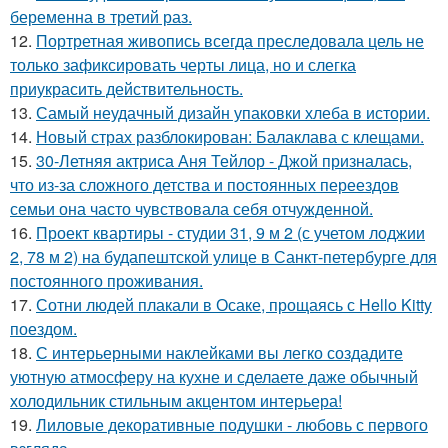
беременна в третий раз.
12.
Портретная живопись всегда преследовала цель не
только зафиксировать черты лица, но и слегка
приукрасить действительность.
13.
Самый неудачный дизайн упаковки хлеба в истории.
14.
Новый страх разблокирован: Балаклава с клещами.
15.
30-Летняя актриса Аня Тейлор - Джой призналась,
что из-за сложного детства и постоянных переездов
семьи она часто чувствовала себя отчужденной.
16.
Проект квартиры - студии 31, 9 м 2 (с учетом лоджии
2, 78 м 2) на будапештской улице в Санкт-петербурге для
постоянного проживания.
17.
Сотни людей плакали в Осаке, прощаясь с Hello Kitty
поездом.
18.
С интерьерными наклейками вы легко создадите
уютную атмосферу на кухне и сделаете даже обычный
холодильник стильным акцентом интерьера!
19.
Лиловые декоративные подушки - любовь с первого