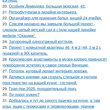
взгляда.
20.
Особняк Демидова, большая морская, 43.
21.
Ретрофутуризм в дизайне интерьера.
22.
Органайзер для хранения белья, вещей 24 ячейки.
23.
Совсем недавно мы закрыли большой проект -
сделали целый детский сад в стиле нашей линейки
мебели "Скандик".
24.
Загородный одноэтажный коттедж.
25.
Проект 1-комнатной квартиры 46, 4 м 2 (49, 3 м 2 с
лоджией) в ЖК капитель.
26.
Королевские апартаменты в музее коррер привносят
чужеродную эстетику в самое сердце Венеции.
27.
Потолок, который делает интерьер дороже.
28.
Делимся идеями, как создать стильное и уютное
пространство на вашей кухне - гостиной.
29.
Гран-при 2025: поощрительный приз.
30.
Ли порог нужен?
31.
Добралась я тут до одного ящичка на кухне, а там
клад, ящик с термосами и термокружками, причем