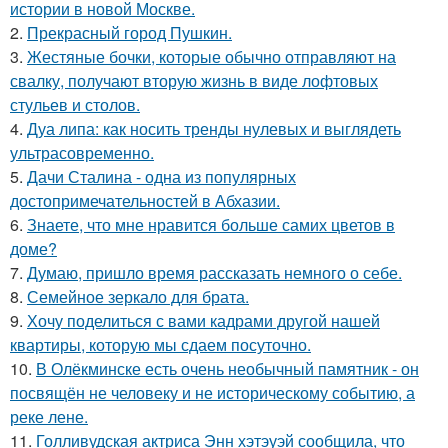
истории в новой Москве.
2.
Прекрасный город Пушкин.
3.
Жестяные бочки, которые обычно отправляют на
свалку, получают вторую жизнь в виде лофтовых
стульев и столов.
4.
Дуа липа: как носить тренды нулевых и выглядеть
ультрасовременно.
5.
Дачи Сталина - одна из популярных
достопримечательностей в Абхазии.
6.
Знаете, что мне нравится больше самих цветов в
доме?
7.
Думаю, пришло время рассказать немного о себе.
8.
Семейное зеркало для брата.
9.
Хочу поделиться с вами кадрами другой нашей
квартиры, которую мы сдаем посуточно.
10.
В Олёкминске есть очень необычный памятник - он
посвящён не человеку и не историческому событию, а
реке лене.
11.
Голливудская актриса Энн хэтэуэй сообщила, что