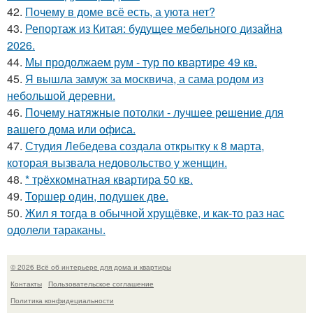
42.
Почему в доме всё есть, а уюта нет?
43.
Репортаж из Китая: будущее мебельного дизайна
2026.
44.
Мы продолжаем рум - тур по квартире 49 кв.
45.
Я вышла замуж за москвича, а сама родом из
небольшой деревни.
46.
Почему натяжные потолки - лучшее решение для
вашего дома или офиса.
47.
Студия Лебедева создала открытку к 8 марта,
которая вызвала недовольство у женщин.
48.
* трёхкомнатная квартира 50 кв.
49.
Торшер один, подушек две.
50.
Жил я тогда в обычной хрущёвке, и как-то раз нас
одолели тараканы.
© 2026 Всё об интерьере для дома и квартиры
Контакты
Пользовательское соглашение
Политика конфидециальности