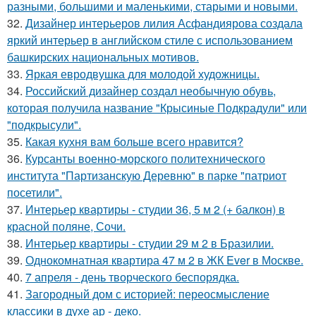
разными, большими и маленькими, старыми и новыми.
32.
Дизайнер интерьеров лилия Асфандиярова создала
яркий интерьер в английском стиле с использованием
башкирских национальных мотивов.
33.
Яркая евродвушка для молодой художницы.
34.
Российский дизайнер создал необычную обувь,
которая получила название "Крысиные Подкрадули" или
"подкрысули".
35.
Какая кухня вам больше всего нравится?
36.
Курсанты военно-морского политехнического
института "Партизанскую Деревню" в парке "патриот
посетили".
37.
Интерьер квартиры - студии 36, 5 м 2 (+ балкон) в
красной поляне, Сочи.
38.
Интерьер квартиры - студии 29 м 2 в Бразилии.
39.
Однокомнатная квартира 47 м 2 в ЖК Ever в Москве.
40.
7 апреля - день творческого беспорядка.
41.
Загородный дом с историей: переосмысление
классики в духе ар - деко.