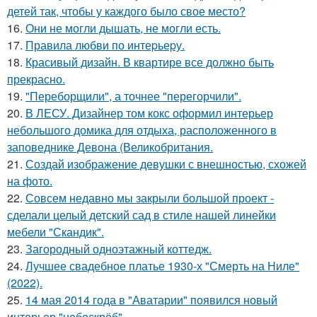
детей так, чтобы у каждого было свое место?
16.
Они не могли дышать, не могли есть.
17.
Правила любви по интеpьеpу.
18.
Красивый дизайн. В квартире все должно быть
прекрасно.
19.
"Переборщили", а точнее "перегорчили".
20.
В ЛЕСУ. Дизайнер том кокс оформил интерьер
небольшого домика для отдыха, расположенного в
заповеднике Девона (Великобритания.
21.
Создай изображение девушки с внешностью, схожей
на фото.
22.
Совсем недавно мы закрыли большой проект -
сделали целый детский сад в стиле нашей линейки
мебели "Скандик".
23.
Загородный одноэтажный коттедж.
24.
Лучшее свадебное платье 1930-х "Смерть на Ниле"
(2022).
25.
14 мая 2014 года в "Аватарии" появился новый
интерьер "небоскрёб".