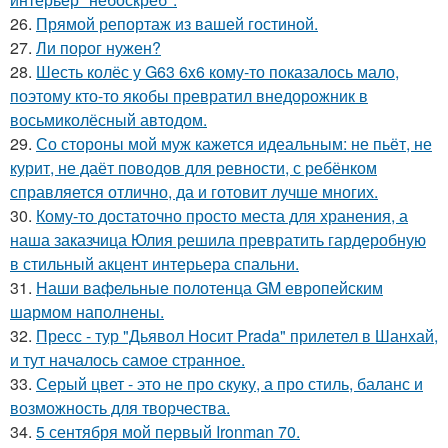
26.
Прямой репортаж из вашей гостиной.
27.
Ли порог нужен?
28.
Шесть колёс у G63 6x6 кому-то показалось мало,
поэтому кто-то якобы превратил внедорожник в
восьмиколёсный автодом.
29.
Со стороны мой муж кажется идеальным: не пьёт, не
курит, не даёт поводов для ревности, с ребёнком
справляется отлично, да и готовит лучше многих.
30.
Кому-то достаточно просто места для хранения, а
наша заказчица Юлия решила превратить гардеробную
в стильный акцент интерьера спальни.
31.
Наши вафельные полотенца GM европейским
шармом наполнены.
32.
Пресс - тур "Дьявол Носит Prada" прилетел в Шанхай,
и тут началось самое странное.
33.
Серый цвет - это не про скуку, а про стиль, баланс и
возможность для творчества.
34.
5 сентября мой первый Ironman 70.