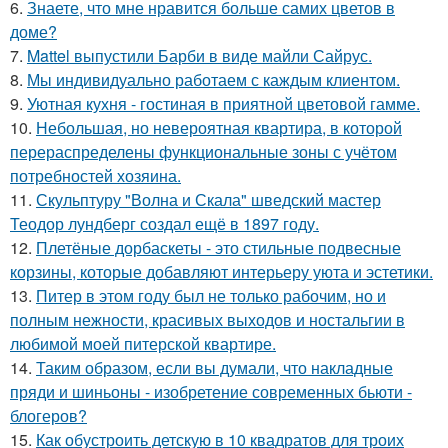
6.
Знаете, что мне нравится больше самих цветов в
доме?
7.
Mattel выпустили Барби в виде майли Сайрус.
8.
Мы индивидуально работаем с каждым клиентом.
9.
Уютная кухня - гостиная в приятной цветовой гамме.
10.
Небольшая, но невероятная квартира, в которой
перераспределены функциональные зоны с учётом
потребностей хозяина.
11.
Скульптуру "Волна и Скала" шведский мастер
Теодор лундберг создал ещё в 1897 году.
12.
Плетёные дорбаскеты - это стильные подвесные
корзины, которые добавляют интерьеру уюта и эстетики.
13.
Питер в этом году был не только рабочим, но и
полным нежности, красивых выходов и ностальгии в
любимой моей питерской квартире.
14.
Таким образом, если вы думали, что накладные
пряди и шиньоны - изобретение современных бьюти -
блогеров?
15.
Как обустроить детскую в 10 квадратов для троих