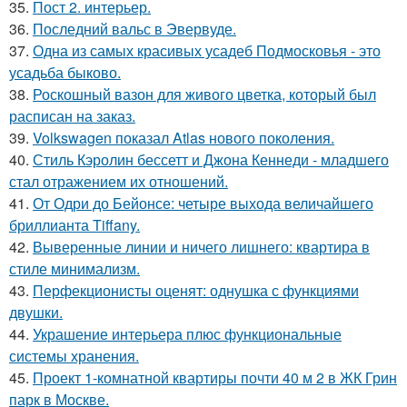
35.
Пост 2. интерьер.
36.
Последний вальс в Эвервуде.
37.
Одна из самых красивых усадеб Подмосковья - это
усадьба быково.
38.
Роскошный вазон для живого цветка, который был
расписан на заказ.
39.
Volkswagen показал Atlas нового поколения.
40.
Стиль Кэролин бессетт и Джона Кеннеди - младшего
стал отражением их отношений.
41.
От Одри до Бейонсе: четыре выхода величайшего
бриллианта Tiffany.
42.
Выверенные линии и ничего лишнего: квартира в
стиле минимализм.
43.
Перфекционисты оценят: однушка с функциями
двушки.
44.
Украшение интерьера плюс функциональные
системы хранения.
45.
Проект 1-комнатной квартиры почти 40 м 2 в ЖК Грин
парк в Москве.