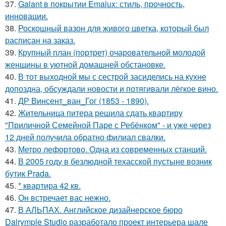
37.
Galant в покрытии Emalux: стиль, прочность,
инновации.
38.
Роскошный вазон для живого цветка, который был
расписан на заказ.
39.
Крупный план (портрет) очаровательной молодой
женщины в уютной домашней обстановке.
40.
В тот выходной мы с сестрой засиделись на кухне
допоздна, обсуждали новости и потягивали лёгкое вино.
41.
ДР Винсент_ван_Гог (1853 - 1890).
42.
Жительница питера решила сдать квартиру
"Приличной Семейной Паре с Ребёнком" - и уже через
12 дней получила обратно филиал свалки.
43.
Метро лефортово. Одна из современных станций.
44.
В 2005 году в безлюдной техасской пустыне возник
бутик Prada.
45.
* квартира 42 кв.
46.
Он встречает вас нежно.
47.
В АЛЬПАХ. Английское дизайнерское бюро
Dalrymple Studio разработало проект интерьера шале