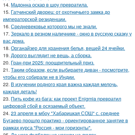
14.
Мадонна оскар в шоу превратила.
15.
Гатчинский дворец: от охотничьего замка до
императорской резиденции.
16.
Средневековье которого мы не знали.
17.
Зеркало в резном наличнике - окно в русскую сказку у
вас дома.
18.
Органайзер для хранения белья, вещей 24 ячейки.
19.
Дорого выглядит не вещь, а сборка.
20.
Гран-при 2025: поощрительный приз.
21.
Таким образом, если выбираете диван - посмотрите,
чтобы его собирали не в Индии.
22.
В изучении родного края важна каждая мелочь,
каждая деталь!
23.
Пить кофе из бага: как проект Enigmia превратил
цифровой сбой в осязаемый объект.
24.
23 апреля в мбоу "Хабарицкая СОШ" с. среднее
Бугаево прошло практико - ориентированное занятие в
рамках курса "Россия - мои горизонты".
25.
До него футболку не носили на людях.