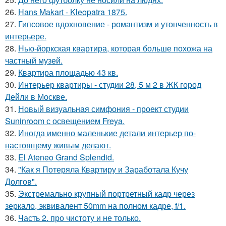
26.
Hans Makart - Kleopatra 1875.
27.
Гипсовое вдохновение - романтизм и утонченность в
интерьере.
28.
Нью-йоркская квартира, которая больше похожа на
частный музей.
29.
Квартира площадью 43 кв.
30.
Интерьер квартиры - студии 28, 5 м 2 в ЖК город
Дейли в Москве.
31.
Новый визуальная симфония - проект студии
Suninroom с освещением Freya.
32.
Иногда именно маленькие детали интерьер по-
настоящему живым делают.
33.
El Ateneo Grand Splendid.
34.
"Как я Потеряла Квартиру и Заработала Кучу
Долгов".
35.
Экстремально крупный портретный кадр через
зеркало, эквивалент 50mm на полном кадре, f/1.
36.
Часть 2. про чистоту и не только.