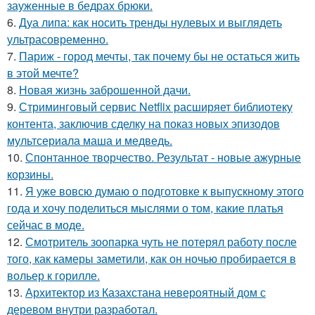
зауженные в бедрах брюки.
6.
Дуа липа: как носить тренды нулевых и выглядеть
ультрасовременно.
7.
Париж - город мечты, так почему бы не остаться жить
в этой мечте?
8.
Новая жизнь заброшенной дачи.
9.
Стриминговый сервис Netflix расширяет библиотеку
контента, заключив сделку на показ новых эпизодов
мультсериала маша и медведь.
10.
Спонтанное творчество. Результат - новые ажурные
корзины.
11.
Я уже вовсю думаю о подготовке к выпускному этого
года и хочу поделиться мыслями о том, какие платья
сейчас в моде.
12.
Смотритель зоопарка чуть не потерял работу после
того, как камеры заметили, как он ночью пробирается в
вольер к горилле.
13.
Архитектор из Казахстана невероятный дом с
деревом внутри разработал.