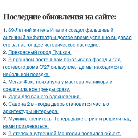
Последние обновления на сайте:
1.
69-Летний житель Италии создал фальшивый
античный амфитеатр и долгое время успешно выдавал
его за настоящее историческое наследие.
2.
Прекрасный город Пушкин.
3.
В прошлом посте я вам показывала фасад и сад
гостевого дома O'27 сильвупле, где мы находимся в
небольшой поездке.
4.
Меган Фокс психанула у мастера маникюра и
соединила все тренды сразу.
5.
Идеи для вашего вдохновения.
6.
Савона 2 в - когда дверь становится частью
архитектуры интерьера.
7.
Мужики, крепитесь. Теперь даже стринги решили над
нами поиздеваться.
8.
В степях внутренней Монголии появился объект,