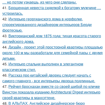
… но потом узнаешь, из чего они сделаны.
41.
Брошенная невеста сиделкой к богатому мужчине …
устроилась.
42.
Интерьер георгианского дома в норфолке,
спроектированного дизайнером интерьеров Берди
фортескью.
43.
Викторианский дом 1875 года: тихая красота старого
английского дома.
44.
Дизайн - проект этой просторной квартиры площадью
около 100 м мы разработали для семейной пары с двумя
детьми.
45.
Интерьер спальни выполнен в элегантном
классическом стил.
46.
Рассказ про китайский дворец следует начать с
самого главного - все интерьеры дворца подлинные.
47.
Рейчел броснахан вместе со своей шибой по кличке
Винстон показала изданию Architectural Digest интерьер
своей квартиры в манхэттене.
48.
В АЛЬПАХ. Английское дизайнерское бюро