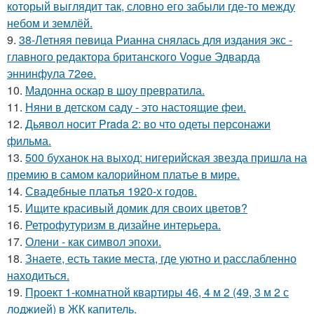
который выглядит так, словно его забыли где-то между
небом и землёй.
9.
38-Летняя певица Рианна снялась для издания экс -
главного редактора британского Vogue Эдварда
эннинфула 72ee.
10.
Мадонна оскар в шоу превратила.
11.
Няни в детском саду - это настоящие феи.
12.
Дьявол носит Prada 2: во что одеты персонажи
фильма.
13.
500 буханок на выход: нигерийская звезда пришла на
премию в самом калорийном платье в мире.
14.
Свадебные платья 1920-х годов.
15.
Ищите красивый домик для своих цветов?
16.
Ретрофутуризм в дизайне интерьера.
17.
Олени - как символ эпохи.
18.
Знаете, есть такие места, где уютно и расслабленно
находиться.
19.
Проект 1-комнатной квартиры 46, 4 м 2 (49, 3 м 2 с
лоджией) в ЖК капитель.