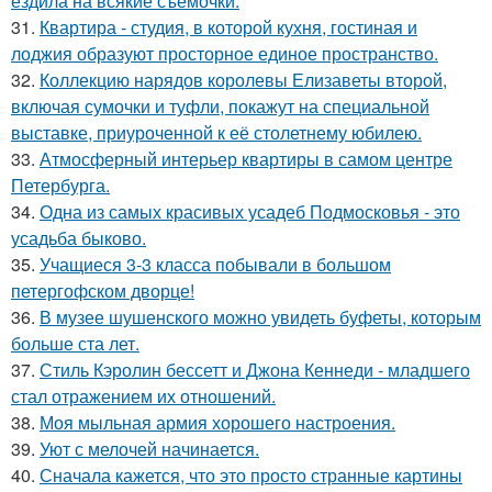
ездила на всякие съемочки.
31.
Квартира - студия, в которой кухня, гостиная и
лоджия образуют просторное единое пространство.
32.
Коллекцию нарядов королевы Елизаветы второй,
включая сумочки и туфли, покажут на специальной
выставке, приуроченной к её столетнему юбилею.
33.
Атмосферный интерьер квартиры в самом центре
Петербурга.
34.
Одна из самых красивых усадеб Подмосковья - это
усадьба быково.
35.
Учащиеся 3-3 класса побывали в большом
петергофском дворце!
36.
В музее шушенского можно увидеть буфеты, которым
больше ста лет.
37.
Стиль Кэролин бессетт и Джона Кеннеди - младшего
стал отражением их отношений.
38.
Моя мыльная армия хорошего настроения.
39.
Уют с мелочей начинается.
40.
Сначала кажется, что это просто странные картины