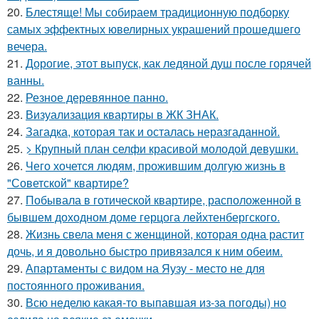
20.
Блестяще! Мы собираем традиционную подборку
самых эффектных ювелирных украшений прошедшего
вечера.
21.
Дорогие, этот выпуск, как ледяной душ после горячей
ванны.
22.
Резное деревянное панно.
23.
Визуализация квартиры в ЖК ЗНАК.
24.
Загадка, которая так и осталась неразгаданной.
25.
> Крупный план селфи красивой молодой девушки.
26.
Чего хочется людям, прожившим долгую жизнь в
"Советской" квартире?
27.
Побывала в готической квартире, расположенной в
бывшем доходном доме герцога лейхтенбергского.
28.
Жизнь свела меня с женщиной, которая одна растит
дочь, и я довольно быстро привязался к ним обеим.
29.
Апартаменты с видом на Яузу - место не для
постоянного проживания.
30.
Всю неделю какая-то выпавшая из-за погоды) но