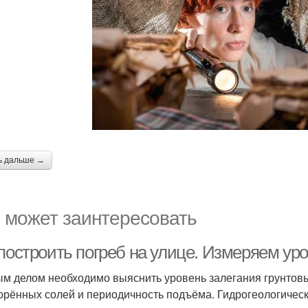
ь дальше →
 может заинтересовать
 построить погреб на улице. Измеряем ур
м делом необходимо выяснить уровень залегания грунтовых
орённых солей и периодичность подъёма. Гидрогеологичес