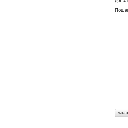
допол
Пошаг
читат