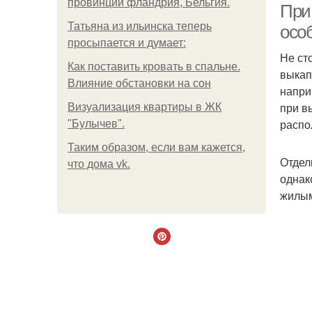
провинции фландрия, Бельгия.
При
Татьяна из ильинска теперь
осо
просыпается и думает:
Не ст
Как поставить кровать в спальне.
выкап
Влияние обстановки на сон
напри
при в
Визуализация квартиры в ЖК
распо
"Булычев".
Таким образом, если вам кажется,
Отдел
что дома vk.
однак
жилым