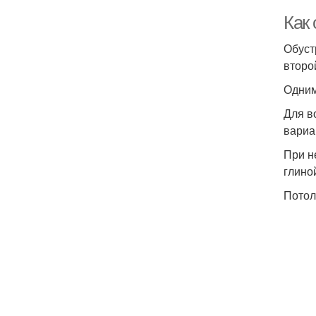
Как 
Обуст
второ
Одним
Для в
вариа
При н
глино
Потол