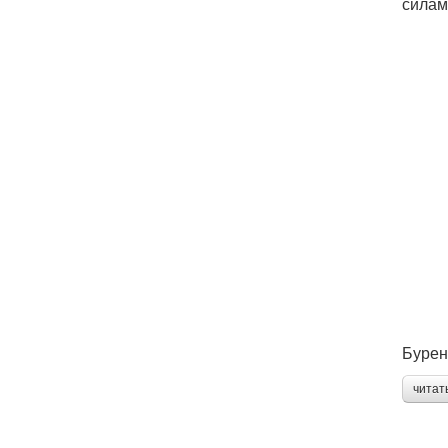
силам
Бурен
читат