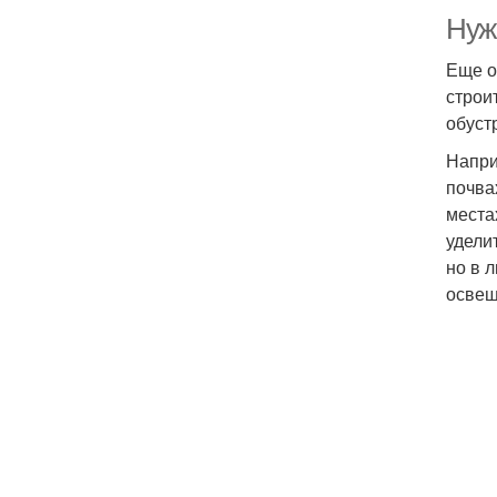
Нуж
Еще о
строи
обуст
Напри
почва
места
удели
но в 
освещ