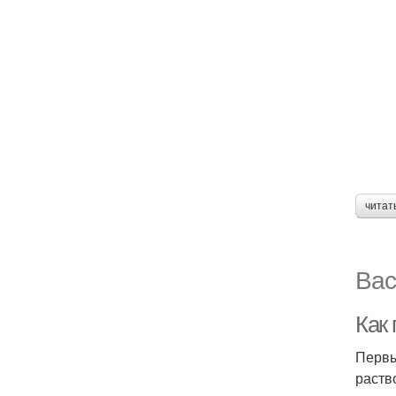
читат
Вас
Как
Первы
раств