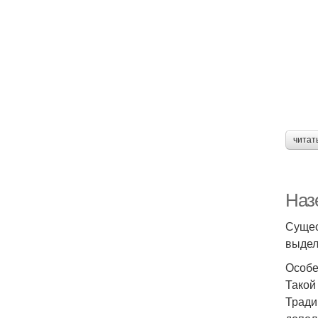
читат
Наз
Сущес
выдел
Особе
Такой
Тради