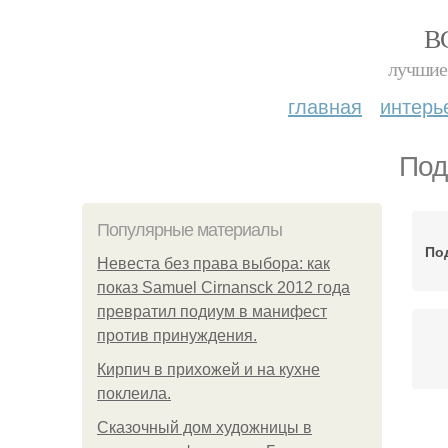
В
лучшие 
главная
интерь
Под
Популярные материалы
По
Невеста без права выбора: как
показ Samuel Cirnansck 2012 года
превратил подиум в манифест
против принуждения.
Кирпич в прихожей и на кухне
поклеила.
Сказочный дом художницы в