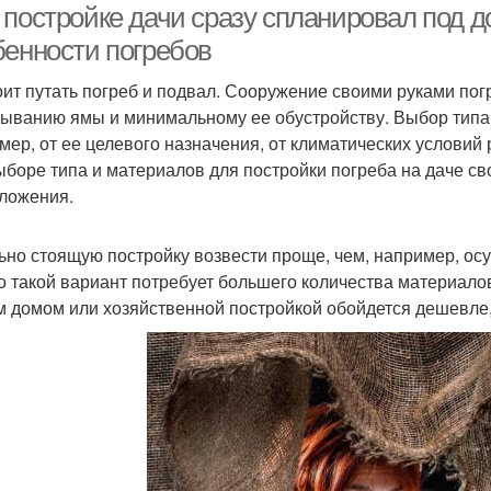
 постройке дачи сразу спланировал под д
бенности погребов
оит путать погреб и подвал. Сооружение своими руками пог
ыванию ямы и минимальному ее обустройству. Выбор типа к
мер, от ее целевого назначения, от климатических условий
ыборе типа и материалов для постройки погреба на даче св
ложения.
ьно стоящую постройку возвести проще, чем, например, ос
о такой вариант потребует большего количества материалов
 домом или хозяйственной постройкой обойдется дешевле, 