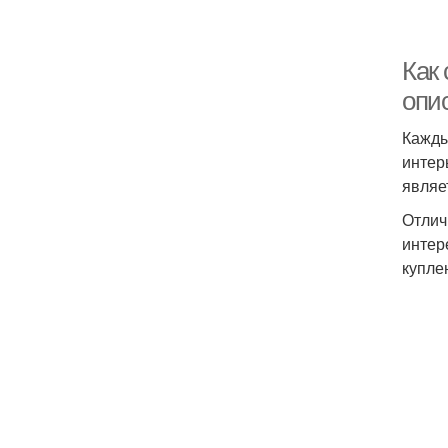
Как
опи
Кажды
интер
являе
Отлич
интер
купле