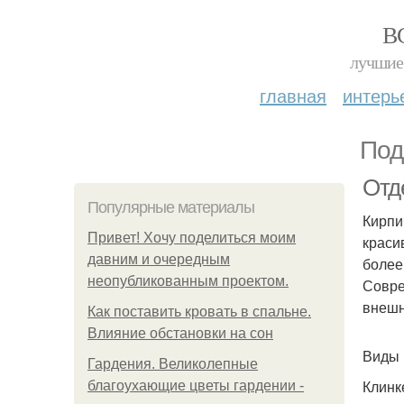
В
лучшие 
главная
интерь
Под
Отд
Популярные материалы
Кирпи
Привет! Хочу поделиться моим
краси
давним и очередным
более
неопубликованным проектом.
Совре
внешн
Как поставить кровать в спальне.
Влияние обстановки на сон
Виды 
Гардения. Великолепные
Клинк
благоухающие цветы гардении -