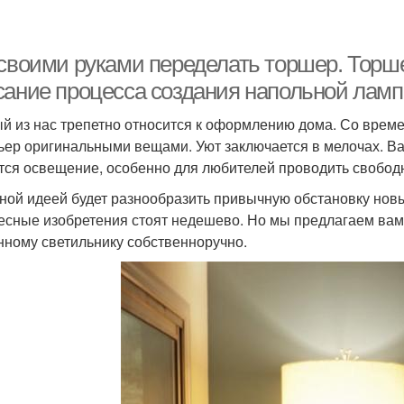
 своими руками переделать торшер. Тор
сание процесса создания напольной ламп
й из нас трепетно относится к оформлению дома. Со време
ьер оригинальными вещами. Уют заключается в мелочах. 
тся освещение, особенно для любителей проводить свободн
ной идеей будет разнообразить привычную обстановку новы
есные изобретения стоят недешево. Но мы предлагаем вам
нному светильнику собственноручно.