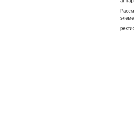
аппар
Рассм
элеме
ректи