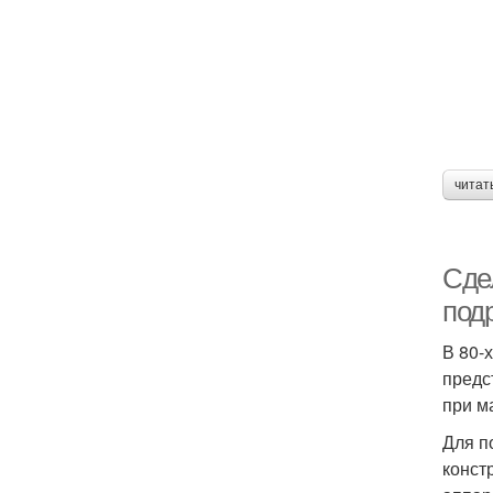
читат
Сде
под
В 80-
предс
при м
Для п
конст