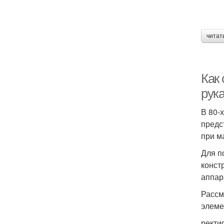
читат
Как
рук
В 80-
предс
при м
Для п
конст
аппар
Рассм
элеме
ректи