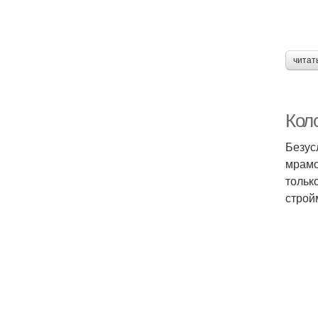
читат
Кол
Безус
мрамо
тольк
строй