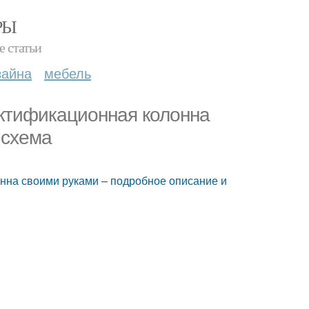
РЫ
е статьи
зайна
мебель
ектификационная колонна
 схема
онна своими руками – подробное описание и