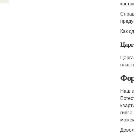
кастр
Справ
преду
Как с
Царг
Царга
пласт
Фор
Наш з
Естес
кварт
гипса
можем
Довол