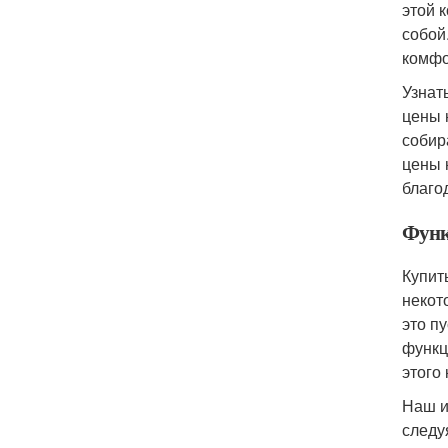
этой 
собой
комфо
Узнат
цены 
собир
цены 
благо
Функ
Купит
некот
это п
функц
этого
Наш и
следу