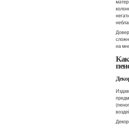
матер
колон
негат
небла
Довер
сложн
на мн
Как
пен
Деко
Издав
предм
(пено
возде
Декор