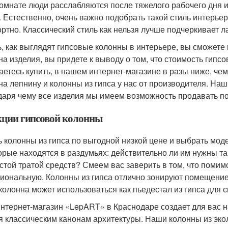
комнате люди расслабляются после тяжелого рабочего дня
. Естественно, очень важно подобрать такой стиль интерье
ртно. Классический стиль как нельзя лучше подчеркивает 
ь, как выглядят гипсовые колонны в интерьере, вы сможет
на изделия, вы придете к выводу о том, что стоимость гипс
аетесь купить, в нашем интернет-магазине в разы ниже, чем
на лепнину и колонны из гипса у нас от производителя. На
даря чему все изделия мы имеем возможность продавать по
ции гипсовой колонны
ь колонны из гипса по выгодной низкой цене и выбрать моде
орые находятся в раздумьях: действительно ли им нужны та
устой тратой средств? Смеем вас заверить в том, что поми
иональную. Колонны из гипса отлично зонируют помещение
 колонна может использоваться как пьедестал из гипса для с
нтернет-магазин «LepART» в Краснодаре создает для вас 
я классическим канонам архитектуры. Наши колонны из экол