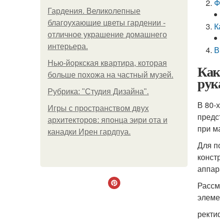
Ф
Гардения. Великолепные
благоухающие цветы гардении -
К
отличное украшение домашнего
интерьера.
В
Нью-йоркская квартира, которая
Как
больше похожа на частный музей.
рук
Рубрика: "Студия Дизайна".
В 80-
Игры с пространством двух
предс
архитекторов: японца эири ота и
при м
канадки Ирен гардпуа.
Для п
конст
аппар
Рассм
элеме
ректи