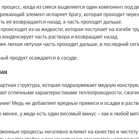
 процесс, когда из смеси выделяется один компонент под 
ревающий элемент испаряет брагу, которая проходит чере
ть её возвращается назад, а часть проходит дальше.
 происходит из-за жидкости, которая поступает на изгибе тр
 конденсирует часть раствора и возвращает назад.
ее легкая летучая часть проходит дальше, в последний сегм
ный продукт осаждается в сосуде.
ая
артная структура, которая подразумевает медную конструкц
ает отличными характеристиками теплопроводности, сжати
ние! Медь не добавляет вредные примеси и осадки в раств
е менее, у меди есть один весомый минус – как и любой мет
зионные процессы негативно влияют на качество и чистоту 
ры внутри трубки и вся конструкция становится непригодно