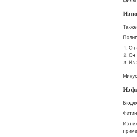
Из п
Также
Полип
Он 
Он 
Из-
Минус
Из ф
Бюдже
Фитин
Из ни
приме