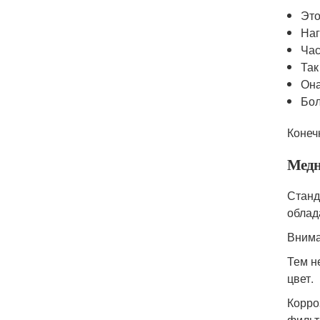
Это
Наг
Час
Так
Она
Бол
Конеч
Медн
Станд
облад
Внима
Тем н
цвет.
Корро
фильт