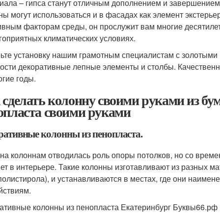
иала – гипса станут отличным дополнением и завершением
ны могут использоваться и в фасадах как элемент экстерь
ивным факторам среды, он прослужит вам многие десятилет
гоприятных климатических условиях.
ьте установку нашим грамотным специалистам с золотыми 
ости декоративные лепные элементы и столбы. Качествен
огие годы.
 сделать колонну своими руками из бу
опласта своими руками
ративные колонны из пенопласта.
на колоннам отводилась роль опоры потолков, но со време
ет в интерьере. Такие колонны изготавливают из разных ма
полистирола), и устанавливаются в местах, где они наимен
йствиям.
ативные колонны из пенопласта Екатеринбург Буквы66.рф