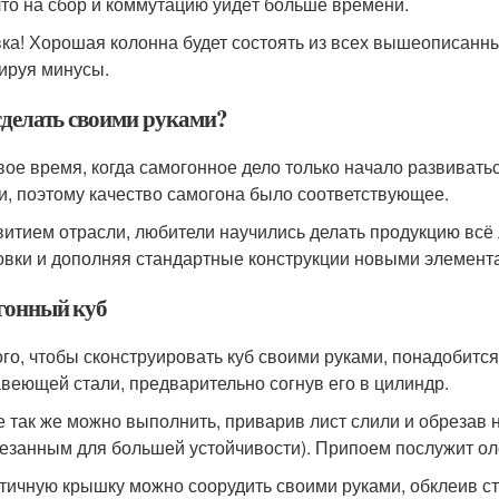
 что на сбор и коммутацию уйдёт больше времени.
ка! Хорошая колонна будет состоять из всех вышеописанны
ируя минусы.
сделать своими руками?
вое время, когда самогонное дело только начало развиватьс
и, поэтому качество самогона было соответствующее.
витием отрасли, любители научились делать продукцию всё
овки и дополняя стандартные конструкции новыми элемент
гонный куб
ого, чтобы сконструировать куб своими руками, понадобитс
веющей стали, предварительно согнув его в цилиндр.
 так же можно выполнить, приварив лист слили и обрезав 
езанным для большей устойчивости). Припоем послужит ол
тичную крышку можно соорудить своими руками, обклеив ст