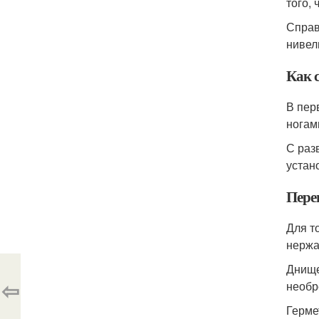
того,
Справ
нивел
Как 
В пер
ногам
С раз
устан
Пере
Для т
нержа
Днище
⇦
необр
Герме