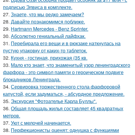
подписью Элвиса в комплекте.
27.
Знаете, что мы редко замечаем?
28.
Давайте познакомимся поближе.
29.
Hartmann Mercedes - Benz Sprinter.
30.
Абсолютно гениальный лайфхак.
31.
Перебирала его вещи и в рюкзаке наткнулась на
пустую упаковку от каких-то таблеток.
32.
Кухня - гостиная, прихожая (35 кв.
33.
Мало кто знает, что знаменитый узор ленинградского
фарфора - это символ памяти о героическом подвиге
блокадников Ленинграда.
34.
Сервировка торжественного стола фарфоровой
капустой, если задуматься, - абсурдное предложение.
35.
Экскурсия "Фотоателье Карла Буллы".
36.
Общая площадь жилья составляет 45 квадратных
метров.
37.
Уют с мелочей начинается.
38.
Перфекционисты оценят: однушка с функциями