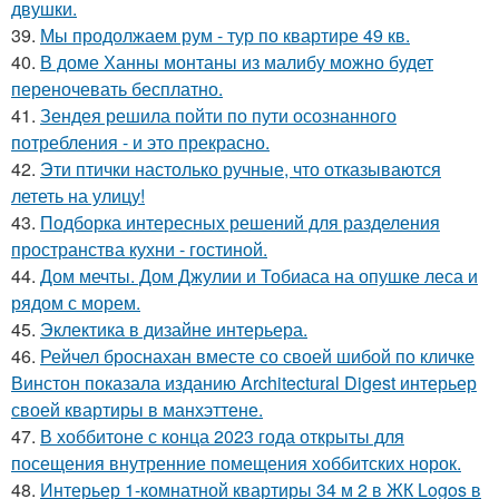
двушки.
39.
Мы продолжаем рум - тур по квартире 49 кв.
40.
В доме Ханны монтаны из малибу можно будет
переночевать бесплатно.
41.
Зендея решила пойти по пути осознанного
потребления - и это прекрасно.
42.
Эти птички настолько ручные, что отказываются
лететь на улицу!
43.
Подборка интересных решений для разделения
пространства кухни - гостиной.
44.
Дом мечты. Дом Джулии и Тобиаса на опушке леса и
рядом с морем.
45.
Эклектика в дизайне интерьера.
46.
Рейчел броснахан вместе со своей шибой по кличке
Винстон показала изданию Architectural Digest интерьер
своей квартиры в манхэттене.
47.
В хоббитоне с конца 2023 года открыты для
посещения внутренние помещения хоббитских норок.
48.
Интерьер 1-комнатной квартиры 34 м 2 в ЖК Logos в