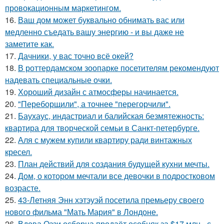
провокационным маркетингом.
16.
Ваш дом может буквально обнимать вас или
медленно съедать вашу энергию - и вы даже не
заметите как.
17.
Дачники, у вас точно всё окей?
18.
В роттердамском зоопарке посетителям рекомендуют
надевать специальные очки.
19.
Хороший дизайн с атмосферы начинается.
20.
"Переборщили", а точнее "перегорчили".
21.
Баухаус, индастриал и балийская безмятежность:
квартира для творческой семьи в Санкт-петербурге.
22.
Аля с мужем купили квартиру ради винтажных
кресел.
23.
План действий для создания будущей кухни мечты.
24.
Дом, о котором мечтали все девочки в подростковом
возрасте.
25.
43-Летняя Энн хэтэуэй посетила премьеру своего
нового фильма "Мать Мария" в Лондоне.
26.
Вдова Оззи осборна продаёт особняк за $17 млн - с