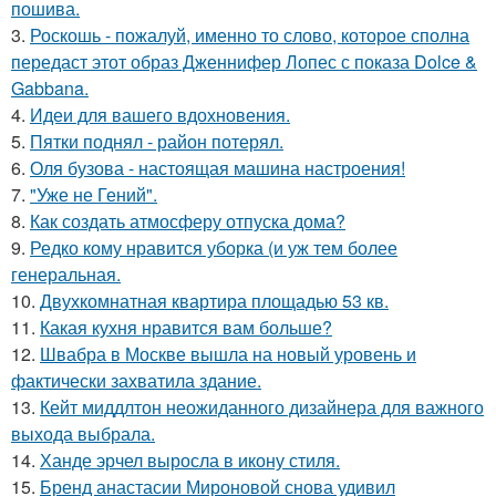
пошива.
3.
Роскошь - пожалуй, именно то слово, которое сполна
передаст этот образ Дженнифер Лопес с показа Dolce &
Gabbana.
4.
Идеи для вашего вдохновения.
5.
Пятки поднял - район потерял.
6.
Оля бузова - настоящая машина настроения!
7.
"Уже не Гений".
8.
Как создать атмосферу отпуска дома?
9.
Редко кому нравится уборка (и уж тем более
генеральная.
10.
Двухкомнатная квартира площадью 53 кв.
11.
Какая кухня нравится вам больше?
12.
Швабра в Москве вышла на новый уровень и
фактически захватила здание.
13.
Кейт миддлтон неожиданного дизайнера для важного
выхода выбрала.
14.
Ханде эрчел выросла в икону стиля.
15.
Бренд анастасии Мироновой снова удивил