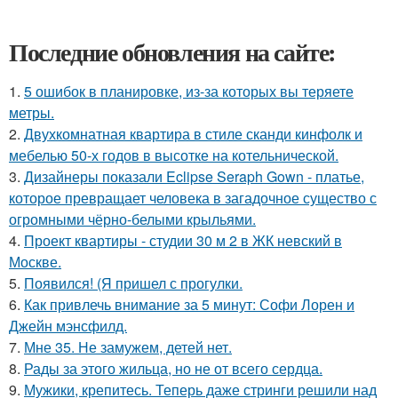
Последние обновления на сайте:
1.
5 ошибок в планировке, из-за которых вы теряете
метры.
2.
Двухкомнатная квартира в стиле сканди кинфолк и
мебелью 50-х годов в высотке на котельнической.
3.
Дизайнеры показали Eclipse Seraph Gown - платье,
которое превращает человека в загадочное существо с
огромными чёрно-белыми крыльями.
4.
Проект квартиры - студии 30 м 2 в ЖК невский в
Москве.
5.
Появился! (Я пришел с прогулки.
6.
Как привлечь внимание за 5 минут: Софи Лорен и
Джейн мэнсфилд.
7.
Мне 35. Не замужем, детей нет.
8.
Рады за этого жильца, но не от всего сердца.
9.
Мужики, крепитесь. Теперь даже стринги решили над