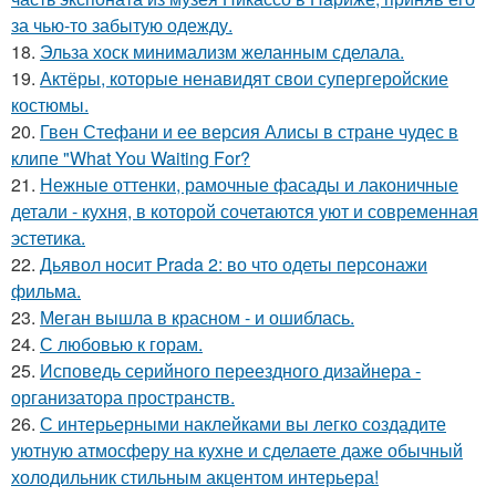
за чью-то забытую одежду.
18.
Эльза хоск минимализм желанным сделала.
19.
Актёры, которые ненавидят свои супергеройские
костюмы.
20.
Гвен Стефани и ее версия Алисы в стране чудес в
клипе "What You Waiting For?
21.
Нежные оттенки, рамочные фасады и лаконичные
детали - кухня, в которой сочетаются уют и современная
эстетика.
22.
Дьявол носит Prada 2: во что одеты персонажи
фильма.
23.
Меган вышла в красном - и ошиблась.
24.
С любовью к горам.
25.
Исповедь серийного переездного дизайнера -
организатора пространств.
26.
С интерьерными наклейками вы легко создадите
уютную атмосферу на кухне и сделаете даже обычный
холодильник стильным акцентом интерьера!