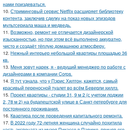
нами поиздеваться.
10.
Стриминговый сервис Netflix расширяет библиотеку
контента, заключив сделку на показ новых эпизодов
мультсериала маша и медведь.
11.
Возможно, ремонт не отличается дизайнерской
изысканностью, но при этом всё выполнено аккуратно,
чисто и создаёт тёплую домашнюю атмосферу.
12.
Нежный интерьер небольшой квартиры площадью 36
кв.
13.
Меня зовут нарек, я - ведущий менеджер по работе с
дизайнерами в компании Corps.
14.
Я тут узнала, что у Пэрис Хилтон, кажется, самый
красивый переносной туалет во всём Беверли хиллз.
15.
Проект квартиры - студии 31, 9 м 2 (с учетом лоджии
2, 78 м 2) на будапештской улице в Санкт-петербурге для
постоянного проживания.
16.
Квартира после проведения капитального ремонта.
17.
В 2022 году 72-летняя женщина случайно похитила
часть экспоната из музея Пикассо в Париже, приняв его