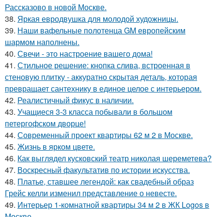
Рассказово в новой Москве.
38.
Яркая евродвушка для молодой художницы.
39.
Наши вафельные полотенца GM европейским
шармом наполнены.
40.
Свечи - это настроение вашего дома!
41.
Стильное решение: кнопка слива, встроенная в
стеновую плитку - аккуратно скрытая деталь, которая
превращает сантехнику в единое целое с интерьером.
42.
Реалистичный фикус в наличии.
43.
Учащиеся 3-3 класса побывали в большом
петергофском дворце!
44.
Современный проект квартиры 62 м 2 в Москве.
45.
Жизнь в ярком цвете.
46.
Как выглядел кусковский театр николая шереметева?
47.
Воскресный факультатив по истории искусства.
48.
Платье, ставшее легендой: как свадебный образ
Грейс келли изменил представление о невесте.
49.
Интерьер 1-комнатной квартиры 34 м 2 в ЖК Logos в
Москве.