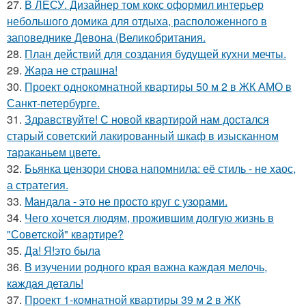
27.
В ЛЕСУ. Дизайнер том кокс оформил интерьер
небольшого домика для отдыха, расположенного в
заповеднике Девона (Великобритания.
28.
План действий для создания будущей кухни мечты.
29.
Жара не страшна!
30.
Проект однокомнатной квартиры 50 м 2 в ЖК АМО в
Санкт-петербурге.
31.
Здравствуйте! С новой квартирой нам достался
старый советский лакированный шкаф в изысканном
тараканьем цвете.
32.
Бьянка цензори снова напомнила: её стиль - не хаос,
а стратегия.
33.
Мандала - это не просто круг с узорами.
34.
Чего хочется людям, прожившим долгую жизнь в
"Советской" квартире?
35.
Да! Я!это была
36.
В изучении родного края важна каждая мелочь,
каждая деталь!
37.
Проект 1-комнатной квартиры 39 м 2 в ЖК