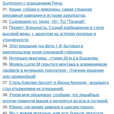
Suninroom с освещением Freya.
31.
Кошки, собаки и чемоданы: самая странная
рекламная кампания в истории аэропортов.
32.
Сыроварня ул. труда, 181, ТЦ "Таганай".
33.
Промпт: Внешность. Создай изображение в стиле
высокой моды, с акцентом на эстетику роскоши и
утончённости.
34.
Этот кокошник (на фото 1-8) бытовал в
каргопольском уезде олонецкой губернии.
35.
Интерьер квартиры - студии 29 м 2 в Бразилии.
36.
Модель Lumio M скрытого монтажа в алюминиевом
профиле в интерьере покупателя - jтличное решение
для гардеробной!
37.
Стиль Кэролин бессетт и Джона Кеннеди - младшего
стал отражением их отношений.
38.
Утром муж обрадовал, сообщив, что лишайные
котятки покинули манеж и веселятся во всю в гостиной.
39.
Юрино: где время замерло в царских покоях.
40.
Мы с мужем молодые, нам чуть больше двадцати,