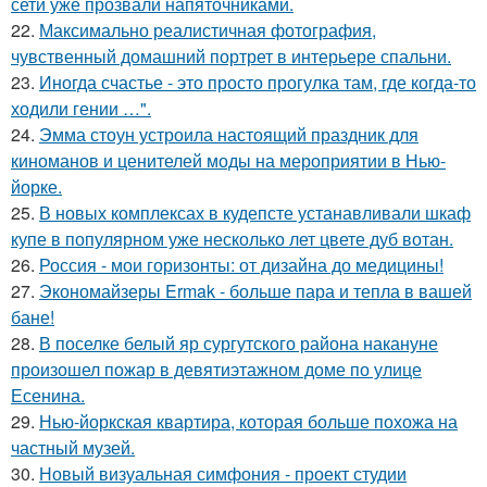
сети уже прозвали напяточниками.
22.
Максимально реалистичная фотография,
чувственный домашний портрет в интерьере спальни.
23.
Иногда счастье - это просто прогулка там, где когда-то
ходили гении …".
24.
Эмма стоун устроила настоящий праздник для
киноманов и ценителей моды на мероприятии в Нью-
йорке.
25.
В новых комплексах в кудепсте устанавливали шкаф
купе в популярном уже несколько лет цвете дуб вотан.
26.
Россия - мои горизонты: от дизайна до медицины!
27.
Экономайзеры Ermak - больше пара и тепла в вашей
бане!
28.
В поселке белый яр сургутского района накануне
произошел пожар в девятиэтажном доме по улице
Есенина.
29.
Нью-йоркская квартира, которая больше похожа на
частный музей.
30.
Новый визуальная симфония - проект студии