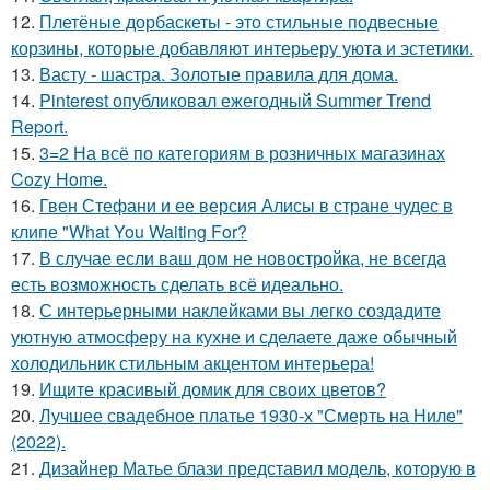
12.
Плетёные дорбаскеты - это стильные подвесные
корзины, которые добавляют интерьеру уюта и эстетики.
13.
Васту - шастра. Золотые правила для дома.
14.
Pinterest опубликовал ежегодный Summer Trend
Report.
15.
3=2 На всё по категориям в розничных магазинах
Cozy Home.
16.
Гвен Стефани и ее версия Алисы в стране чудес в
клипе "What You Waiting For?
17.
В случае если ваш дом не новостройка, не всегда
есть возможность сделать всё идеально.
18.
С интерьерными наклейками вы легко создадите
уютную атмосферу на кухне и сделаете даже обычный
холодильник стильным акцентом интерьера!
19.
Ищите красивый домик для своих цветов?
20.
Лучшее свадебное платье 1930-х "Смерть на Ниле"
(2022).
21.
Дизайнер Матье блази представил модель, которую в