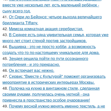
вместе уже несколько лет, есть маленький ребёнок -
сыну всего год.
41.
От Одри до Бейонсе: четыре выхода величайшего
бриллианта Tiffany.
42.
Мимоза комнатная акация серебристая.
43.
В Сиднее есть одна удивительная семья, которая уже
много лет стоит стеной против застройщиков.
44.
Вышивка - это не просто хобби, а возможность
создать что-то по-настоящему уникальное для дома.
45.
Зендея решила пойти по пути осознанного
потребления - и это прекрасно.
46.
Он встречает вас нежно.
47.
Сервис "Вместе с Культурой" поможет организовать
мероприятие в исторических интерьерах Москвы.
48.
Полочка на кухню в винтажном стиле, сделанная
своими руками, получилась очень уютной - она
привнесла в пространство особое очарование!
49.
Почему весной нужно менять именно текстиль, а не