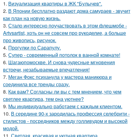
1.
Визуализация квартиры в ЖК "Булычев".
2.
В Японии бесплатно раздают дома самураев - звучит
как план на новую жизнь.
3.
Стало интересно поучаствовать в этом флешмобе -
Artvsartist, хоть он не совсем про рукоделие, а больше
про живопись, рисунок.
4.
Прогулки по Сарапулу.
5.
Супер - современный потолок в ванной комнате!
6.
Шагаюпомоскве. И снова чудесные мгновения
встречи, незабываемые впечатления!
7.
Меган Фокс психанула у мастера маникюра и
соединила все тренды сразу.
8.
Как вам? Согласны ли вы с тем мнением, что чем
светлее квартира, тем она уютнее?
9.
Мы индивидуально работаем с каждым клиентом.
10.
В середине 90-х зародилась профессия селебрити -
стилистов - посредников между голливудом и высокой
модой.
11.
Светлая, красивая и уютная квартира.