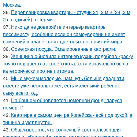
Москва.
36.
Перепланировка квартиры - студии 31, 3 м 2 (34, 3 м
2 с лоджией) в Перми.
37.
Никогда не доверяйте интерьер квартиры
пессимисту, особенно если он самоуверени не имеет
сомнений в плане своих цветовых восприятий мира.
38.
Советская посуда. Эмалированные кастрюли.
39.
Женщина обновила интерьер кухни, подобрав краску
точно под цвет глаз своего кота, хотя изначально была
категорически против питомца.
40.
Мы с мужем молодые, нам чуть больше двадцати,
вместе уже несколько лет, есть маленький ребёнок -
сыну всего год.
41.
На банном обновляется номерной фонд "паруса
номер 1".
42.
Квартира в самом центре Копейска - всё под рукой, а
тишина и уют внутри.
43.
Общеизвестно, что солнечный свет полезен для
здоровья, убивает бактерии, помогает синтезировать