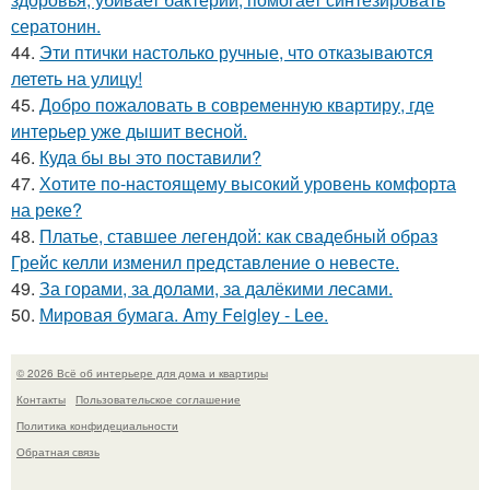
сератонин.
44.
Эти птички настолько ручные, что отказываются
лететь на улицу!
45.
Добро пожаловать в современную квартиру, где
интерьер уже дышит весной.
46.
Куда бы вы это поставили?
47.
Хотите по-настоящему высокий уровень комфорта
на реке?
48.
Платье, ставшее легендой: как свадебный образ
Грейс келли изменил представление о невесте.
49.
За горами, за долами, за далёкими лесами.
50.
Мировая бумага. Amy Feigley - Lee.
© 2026 Всё об интерьере для дома и квартиры
Контакты
Пользовательское соглашение
Политика конфидециальности
Обратная связь