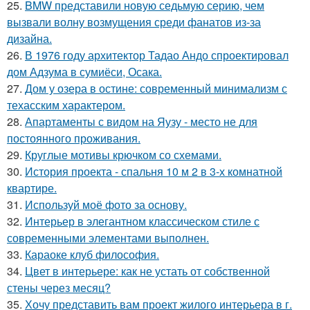
25.
BMW представили новую седьмую серию, чем
вызвали волну возмущения среди фанатов из-за
дизайна.
26.
В 1976 году архитектор Тадао Андо спроектировал
дом Адзума в сумиёси, Осака.
27.
Дом у озера в остине: современный минимализм с
техасским характером.
28.
Апартаменты с видом на Яузу - место не для
постоянного проживания.
29.
Круглые мотивы крючком со схемами.
30.
История проекта - спальня 10 м 2 в 3-х комнатной
квартире.
31.
Используй моё фото за основу.
32.
Интерьер в элегантном классическом стиле с
современными элементами выполнен.
33.
Караоке клуб философия.
34.
Цвет в интерьере: как не устать от собственной
стены через месяц?
35.
Хочу представить вам проект жилого интерьера в г.