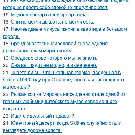
которые просто себе спокойно прогуливаются.
15.
Мадонна оскар в шоу превратила.
16.
Они не могли дышать, не могли есть.
17.
Неочевидные минусы жихни в квартире в большом
городе.
18.
Бренд анастасии Мироновой снова удивил
провокационным маркетингом.
19.
Средневековье которого мы не знали.
20.
Она выглядит не модно, а выверенно.
21.
Знаете ли вы, что школьная форма, введённая в
Ссср в 1949 году при Сталине, шилась из роскошного
материала?
22.
Рыжая кошка Марсель неожиданно стала одной из
главных любимиц витебского музея современного
искусства.
23.
Ищете идеальный подарок?
24.
Ювелирный десерт: когда Skittles случайно стали
выглядеть дороже золота.