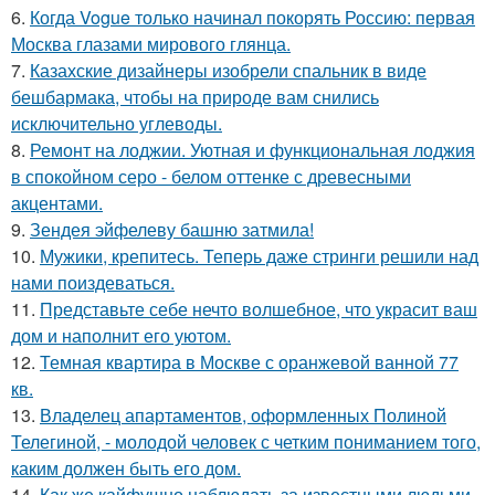
6.
Когда Vogue только начинал покорять Россию: первая
Москва глазами мирового глянца.
7.
Казахские дизайнеры изобрели спальник в виде
бешбармака, чтобы на природе вам снились
исключительно углеводы.
8.
Ремонт на лоджии. Уютная и функциональная лоджия
в спокойном серо - белом оттенке с древесными
акцентами.
9.
Зендея эйфелеву башню затмила!
10.
Мужики, крепитесь. Теперь даже стринги решили над
нами поиздеваться.
11.
Представьте себе нечто волшебное, что украсит ваш
дом и наполнит его уютом.
12.
Темная квартира в Москве с оранжевой ванной 77
кв.
13.
Владелец апартаментов, оформленных Полиной
Телегиной, - молодой человек с четким пониманием того,
каким должен быть его дом.
14.
Как же кайфушно наблюдать за известными людьми,