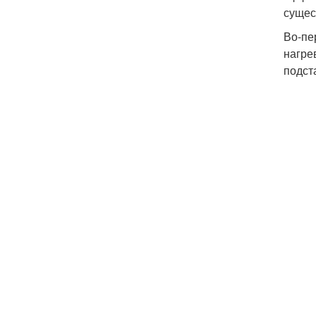
сущес
Во-пе
нагре
подст