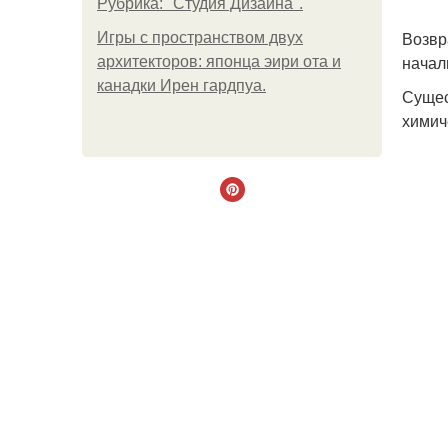
Рубрика: "Студия Дизайна".
Возвр
Игры с пространством двух
начал
архитекторов: японца эири ота и
канадки Ирен гардпуа.
Сущес
химич