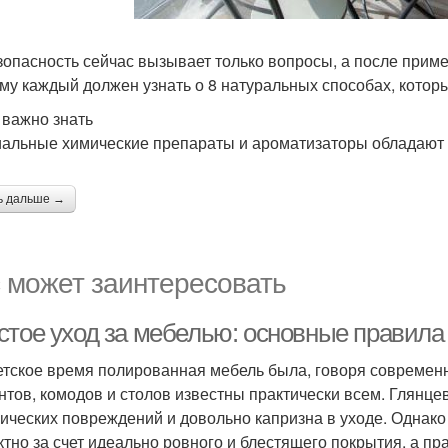
зопасность сейчас вызывает только вопросы, а после прим
му каждый должен узнать о 8 натуральных способах, которы
 важно знать
альные химические препараты и ароматизаторы обладают
ь дальше →
 может заинтересовать
стое уход за мебелью: основные правила
етское время полированная мебель была, говоря современн
нтов, комодов и столов известны практически всем. Глянце
ических повреждений и довольно капризна в уходе. Однак
тно за счет идеально ровного и блестящего покрытия, а п