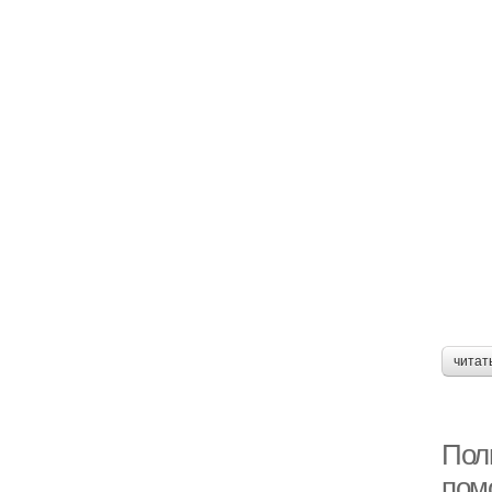
читат
Пол
пом