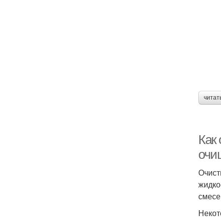
читат
Как
очи
Очист
жидко
смесе
Некот