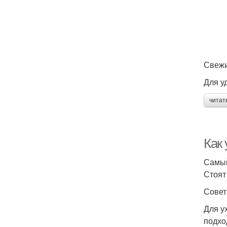
Свежи
Для у
читат
Как
Самый
Стоят
Совет
Для у
подхо