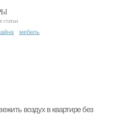
РЫ
е статьи
зайна
мебель
вежить воздух в квартире без