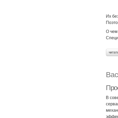
Их бе
Поэто
О чем
Специ
читат
Вас
Про
В сов
серва
механ
эффек