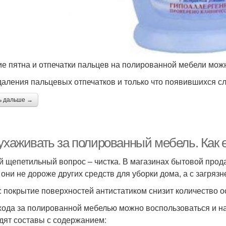
е пятна и отпечатки пальцев на полированной мебели мож
даления пальцевых отпечатков и только что появившихся с
ь дальше →
 ухаживать за полированный мебель. Как 
 щепетильный вопрос – чистка. В магазинах бытовой прода
 они не дороже других средств для уборки дома, а с загряз
: покрытие поверхностей антистатиком снизит количество о
хода за полированной мебелью можно воспользоваться и н
дят составы с содержанием: