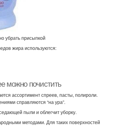
но убрать присыпкой
ледов жира используются:
ее можно почистить
ется ассортимент спреев, пасты, полироли.
нениями справляются “на ура”.
седающей пыли и облегчит уборку.
ародными методами. Для таких поверхностей