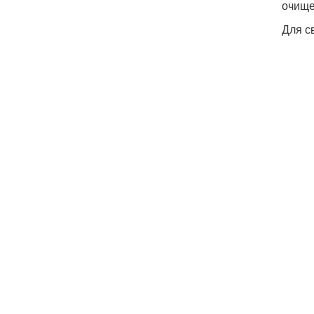
очище
Для с