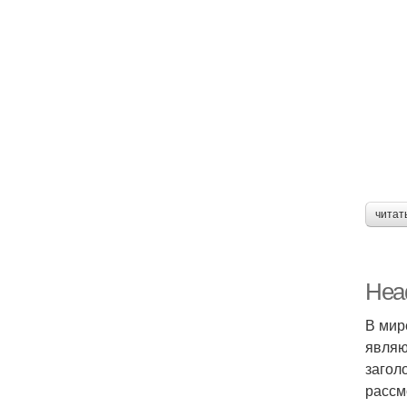
читат
Head
В мир
являю
загол
рассм