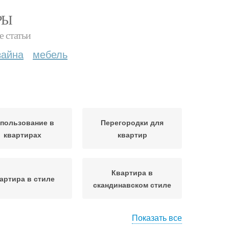
РЫ
е статьи
зайна
мебель
пользование в
Перегородки для
квартирах
квартир
Квартира в
артира в стиле
скандинавском стиле
Показать все
тиры в хрущёвке