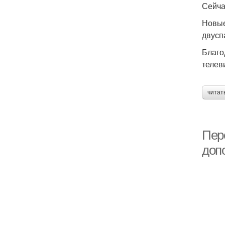
Сейча
Новые
двусп
Благо
телев
читат
Пер
доп