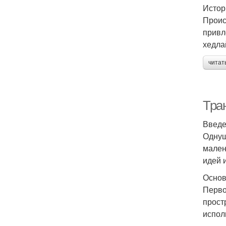
Истор
Проис
привл
хедла
читат
Тра
Введ
Однуш
мален
идей 
Основ
Перво
прост
испол