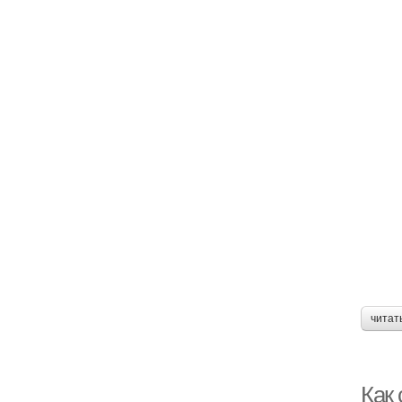
читат
Как