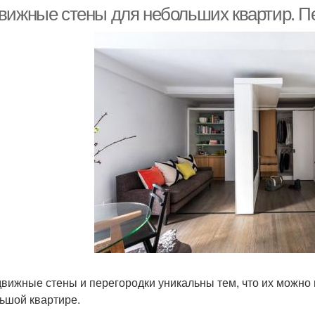
лассическом стиле
квартира
вижные стены для небольших квартир. П
вижные стены и перегородки уникальны тем, что их можно п
ьшой квартире.