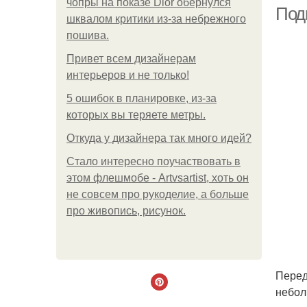
чопры на показе Dior обернулся
к
Под
шквалом критики из-за небрежного
пошива.
Привет всем дизайнерам
интерьеров и не только!
5 ошибок в планировке, из-за
которых вы теряете метры.
Откуда у дизайнера так много идей?
Стало интересно поучаствовать в
этом флешмобе - Artvsartist, хоть он
не совсем про рукоделие, а больше
про живопись, рисунок.
Перед
небол