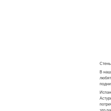
Стены
В наш
любят
подни
Испан
Астур
потре
это ра