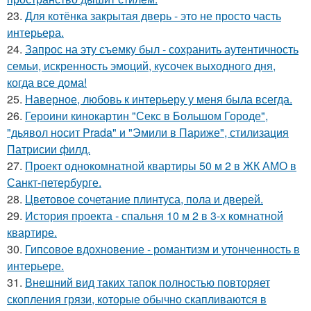
23.
Для котёнка закрытая дверь - это не просто часть
интерьера.
24.
Запрос на эту съемку был - сохранить аутентичность
семьи, искренность эмоций, кусочек выходного дня,
когда все дома!
25.
Наверное, любовь к интерьеру у меня была всегда.
26.
Героини кинокартин "Секс в Большом Городе",
"дьявол носит Prada" и "Эмили в Париже", стилизация
Патрисии филд.
27.
Проект однокомнатной квартиры 50 м 2 в ЖК АМО в
Санкт-петербурге.
28.
Цветовое сoчетание плинтуса, пола и дверей.
29.
История проекта - спальня 10 м 2 в 3-х комнатной
квартире.
30.
Гипсовое вдохновение - романтизм и утонченность в
интерьере.
31.
Внешний вид таких тапок полностью повторяет
скопления грязи, которые обычно скапливаются в