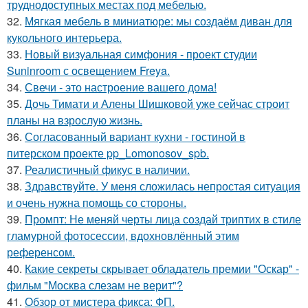
труднодоступных местах под мебелью.
32.
Мягкая мебель в миниатюре: мы создаём диван для
кукольного интерьера.
33.
Новый визуальная симфония - проект студии
Suninroom с освещением Freya.
34.
Свечи - это настроение вашего дома!
35.
Дочь Тимати и Алены Шишковой уже сейчас строит
планы на взрослую жизнь.
36.
Согласованный вариант кухни - гостиной в
питерском проекте pp_Lomonosov_spb.
37.
Реалистичный фикус в наличии.
38.
Здравствуйте. У меня сложилась непростая ситуация
и очень нужна помощь со стороны.
39.
Промпт: Не меняй черты лица создай триптих в стиле
гламурной фотосессии, вдохновлённый этим
референсом.
40.
Какие секреты скрывает обладатель премии "Оскар" -
фильм "Москва слезам не верит"?
41.
Обзор от мистера фикса: ФП.