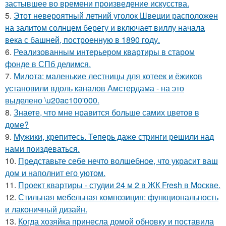
застывшее во времени произведение искусства.
5.
Этот невероятный летний уголок Швеции расположен
на залитом солнцем берегу и включает виллу начала
века с башней, построенную в 1890 году.
6.
Реализованным интерьером квартиры в старом
фонде в СПб делимся.
7.
Милота: маленькие лестницы для котеек и ёжиков
установили вдоль каналов Амстердама - на это
выделено \u20ac100'000.
8.
Знаете, что мне нравится больше самих цветов в
доме?
9.
Мужики, крепитесь. Теперь даже стринги решили над
нами поиздеваться.
10.
Представьте себе нечто волшебное, что украсит ваш
дом и наполнит его уютом.
11.
Проект квартиры - студии 24 м 2 в ЖК Fresh в Москве.
12.
Стильная мебельная композиция: функциональность
и лаконичный дизайн.
13.
Когда хозяйка принесла домой обновку и поставила