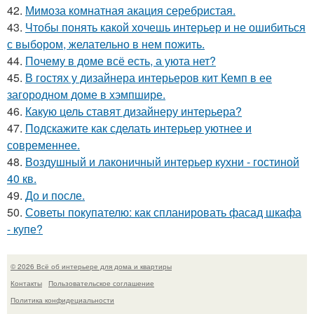
42.
Мимоза комнатная акация серебристая.
43.
Чтобы понять какой хочешь интерьер и не ошибиться
с выбором, желательно в нем пожить.
44.
Почему в доме всё есть, а уюта нет?
45.
В гостях у дизайнера интерьеров кит Кемп в ее
загородном доме в хэмпшире.
46.
Какую цель ставят дизайнеру интерьера?
47.
Подскажите как сделать интерьер уютнее и
современнее.
48.
Воздушный и лаконичный интерьер кухни - гостиной
40 кв.
49.
До и после.
50.
Советы покупателю: как спланировать фасад шкафа
- купе?
© 2026 Всё об интерьере для дома и квартиры
Контакты
Пользовательское соглашение
Политика конфидециальности