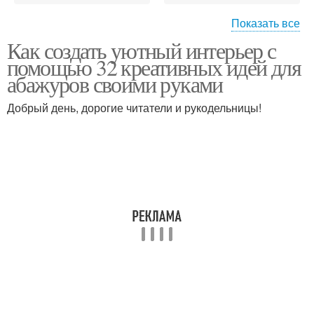
Показать все
Как создать уютный интерьер с
Декор в абажур
Уникальный абажур
помощью 32 креативных идей для
абажуров своими руками
Добрый день, дорогие читатели и рукодельницы!
Материалы для
Конкретный абажур
абажура
Различные абажуры