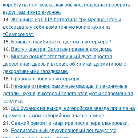
коробку на пол, кошка, как обычно, подошла проверить -
вдруг там что-то вкусное.
14.
Женщина из США потратила три месяца, чтобы
воссоздать у себя дома точную копию кухни из
"Симпсонов".
15.
Боишься ошибиться с цветом в интерьере?
16.
Васту - шастра. Золотые правила для дома.
17.
Многие помнят этот типичный дуэт: простая
деревянная дверь и вторая, обтянутая дерматином с
декоративными гвоздиками.
18.
Правила любви по интеpьеpу.
19.
Нежные оттенки, рамочные фасады и лаконичные
детали - кухня, в которой сочетаются уют и современная
эстетика.
20.
500 буханок на выход: нигерийская звезда пришла на
премию в самом калорийном платье в мире.
21.
Свежий ремонт в квартире после перепланировки.
22.
Реализованный двухуровневый пентхаус: где
пространство дышит стилем.