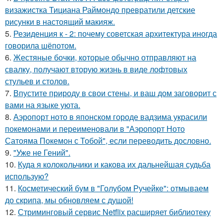
визажистка Тициана Раймондо превратили детские
рисунки в настоящий макияж.
5.
Резиденция к - 2: почему советская архитектура иногда
говорила шёпотом.
6.
Жестяные бочки, которые обычно отправляют на
свалку, получают вторую жизнь в виде лофтовых
стульев и столов.
7.
Впустите природу в свои стены, и ваш дом заговорит с
вами на языке уюта.
8.
Аэропорт ното в японском городе вадзима украсили
покемонами и переименовали в "Аэропорт Ното
Сатояма Покемон с Тобой", если переводить дословно.
9.
"Уже не Гений".
10.
Куда я колокольчики и какова их дальнейшая судьба
использую?
11.
Косметический бум в "Голубом Ручейке": отмываем
до скрипа, мы обновляем с душой!
12.
Стриминговый сервис Netflix расширяет библиотеку