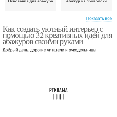
Основания для абажура
Абажур из проволоки
Показать все
Как создать уютный интерьер с
Декор в абажур
Уникальный абажур
помощью 32 креативных идей для
абажуров своими руками
Добрый день, дорогие читатели и рукодельницы!
Материалы для
Конкретный абажур
абажура
Различные абажуры