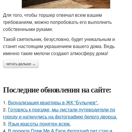
Для того, чтобы торшер отвечал всем вашим
требованиям, можно попробовать его выполнить
собственными руками.
Такой светильник, безусловно, будет уникальным и
станет настоящим украшением вашего дома. Ведь
именно такие мелочи создают атмосферу дома!
читать дальше →
Последние обновления на сайте:
1.
Визуализация квартиры в ЖК "Булычев".
2.
Готовясь к поездке, мы листали путеводители по
городу и наткнулись на фотографию белого дворца.
3.
Язык красоты понятен всем.
4.
В проекте Draw Me A Face фотограф пит стар и