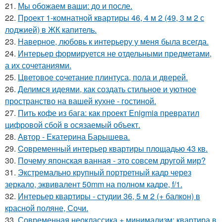
21.
Мы обожаем ваши: до и после.
22.
Проект 1-комнатной квартиры 46, 4 м 2 (49, 3 м 2 с
лоджией) в ЖК капитель.
23.
Наверное, любовь к интерьеру у меня была всегда.
24.
Интерьер формируется не отдельными предметами,
а их сочетаниями.
25.
Цветовое сoчетание плинтуса, пола и дверей.
26.
Делимся идеями, как создать стильное и уютное
пространство на вашей кухне - гостиной.
27.
Пить кофе из бага: как проект Enigmia превратил
цифровой сбой в осязаемый объект.
28.
Автор - Екатерина Барышева.
29.
Cовременный интерьер квартиры площадью 43 кв.
30.
Почему японская ванная - это совсем другой мир?
31.
Экстремально крупный портретный кадр через
зеркало, эквивалент 50mm на полном кадре, f/1.
32.
Интерьер квартиры - студии 36, 5 м 2 (+ балкон) в
красной поляне, Сочи.
33.
Современная неоклассика + минимализм: квартира в