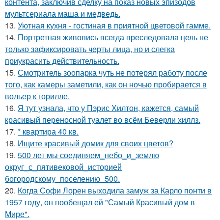
контента, заключив сделку на показ новых эпизодов
мультсериала маша и медведь.
13.
Уютная кухня - гостиная в приятной цветовой гамме.
14.
Портретная живопись всегда преследовала цель не
только зафиксировать черты лица, но и слегка
приукрасить действительность.
15.
Смотритель зоопарка чуть не потерял работу после
того, как камеры заметили, как он ночью пробирается в
вольер к горилле.
16.
Я тут узнала, что у Пэрис Хилтон, кажется, самый
красивый переносной туалет во всём Беверли хиллз.
17.
* квартира 40 кв.
18.
Ищите красивый домик для своих цветов?
19.
500 лет мы соединяем_небо_и_землю
округ_с_пятивековой_историей
богородскому_поселению_500.
20.
Когда Софи Лорен выходила замуж за Карло понти в
1957 году, он пообещал ей "Самый Красивый дом в
Мире".