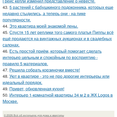
Грейс келли изменил представление о невесте.
43.
5 растений с бабушкиного подоконника, которых еще
недавно стыдились, а теперь они - на пике
популярности.
44.
Это квартира моей знакомой лены.
45.
Спустя 15 лет реплики того самого платья Пиппы всё
ещё продаются на винтажных аукционах и в свадебных
салонах.
46.
Есть простой приём, который помогает сделать
интерьер цельным и спокойным по восприятию -
правило 5 материалов.
47.
Решила собрать корзиночки вместе!
48.
Уют в квартире - это не про дорогие интерьеры или
идеальный порядок.
49.
Привет, обновленная кухня!
50.
Интерьер 1-комнатной квартиры 34 м 2 в ЖК Logos в
Москве.
© 2026 Всё об интерьере для дома и квартиры