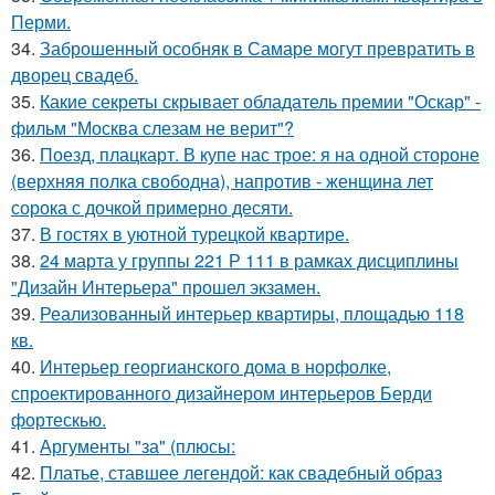
Перми.
34.
Заброшенный особняк в Самаре могут превратить в
дворец свадеб.
35.
Какие секреты скрывает обладатель премии "Оскар" -
фильм "Москва слезам не верит"?
36.
Поезд, плацкарт. В купе нас трое: я на одной стороне
(верхняя полка свободна), напротив - женщина лет
сорока с дочкой примерно десяти.
37.
В гостях в уютной турецкой квартире.
38.
24 марта у группы 221 Р 111 в рамках дисциплины
"Дизайн Интерьера" прошел экзамен.
39.
Реализованный интерьер квартиры, площадью 118
кв.
40.
Интерьер георгианского дома в норфолке,
спроектированного дизайнером интерьеров Берди
фортескью.
41.
Аргументы "за" (плюсы:
42.
Платье, ставшее легендой: как свадебный образ