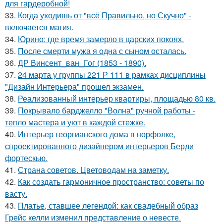
для гардеробной!
33.
Когда уходишь от "всё Правильно, но Скучно" -
включается магия.
34.
Юрино: где время замерло в царских покоях.
35.
После смерти мужа я одна с сыном осталась.
36.
ДР Винсент_ван_Гог (1853 - 1890).
37.
24 марта у группы 221 Р 111 в рамках дисциплины
"Дизайн Интерьера" прошел экзамен.
38.
Реализованный интерьер квартиры, площадью 80 кв.
39.
Покрывало барджелло "Волна" ручной работы -
тепло мастера и уют в каждой стежке.
40.
Интерьер георгианского дома в норфолке,
спроектированного дизайнером интерьеров Берди
фортескью.
41.
Страна советов. Цветоводам на заметку.
42.
Как создать гармоничное пространство: советы по
васту.
43.
Платье, ставшее легендой: как свадебный образ
Грейс келли изменил представление о невесте.