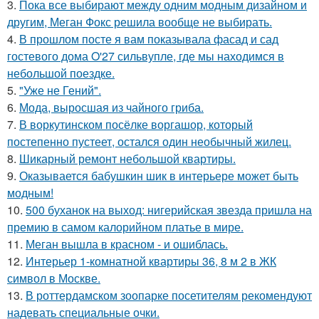
3.
Пока все выбирают между одним модным дизайном и
другим, Меган Фокс решила вообще не выбирать.
4.
В прошлом посте я вам показывала фасад и сад
гостевого дома O'27 сильвупле, где мы находимся в
небольшой поездке.
5.
"Уже не Гений".
6.
Мода, выросшая из чайного гриба.
7.
В воркутинском посёлке воргашор, который
постепенно пустеет, остался один необычный жилец.
8.
Шикарный ремонт небольшой квартиры.
9.
Оказывается бабушкин шик в интерьере может быть
модным!
10.
500 буханок на выход: нигерийская звезда пришла на
премию в самом калорийном платье в мире.
11.
Меган вышла в красном - и ошиблась.
12.
Интерьер 1-комнатной квартиры 36, 8 м 2 в ЖК
символ в Москве.
13.
В роттердамском зоопарке посетителям рекомендуют
надевать специальные очки.