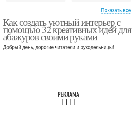
Показать все
Как создать уютный интерьер с
Абажур для
Уникальный абажур
помощью 32 креативных идей для
конкретного помещения
абажуров своими руками
Добрый день, дорогие читатели и рукодельницы!
Материалы для
Конкретный абажур
абажура
Различные абажуры