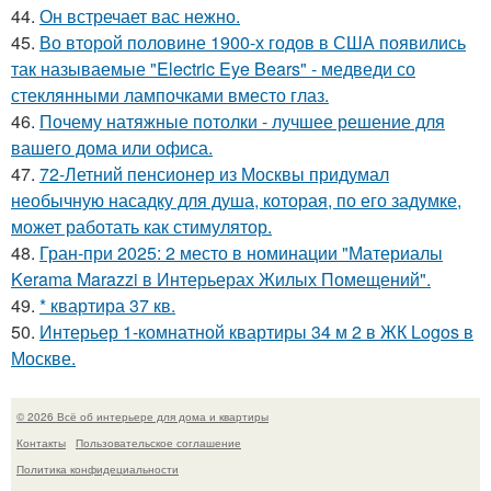
44.
Он встречает вас нежно.
45.
Во второй половине 1900-х годов в США появились
так называемые "Electric Eye Bears" - медведи со
стеклянными лампочками вместо глаз.
46.
Почему натяжные потолки - лучшее решение для
вашего дома или офиса.
47.
72-Летний пенсионер из Москвы придумал
необычную насадку для душа, которая, по его задумке,
может работать как стимулятор.
48.
Гран-при 2025: 2 место в номинации "Материалы
Kerama Marazzi в Интерьерах Жилых Помещений".
49.
* квартира 37 кв.
50.
Интерьер 1-комнатной квартиры 34 м 2 в ЖК Logos в
Москве.
© 2026 Всё об интерьере для дома и квартиры
Контакты
Пользовательское соглашение
Политика конфидециальности