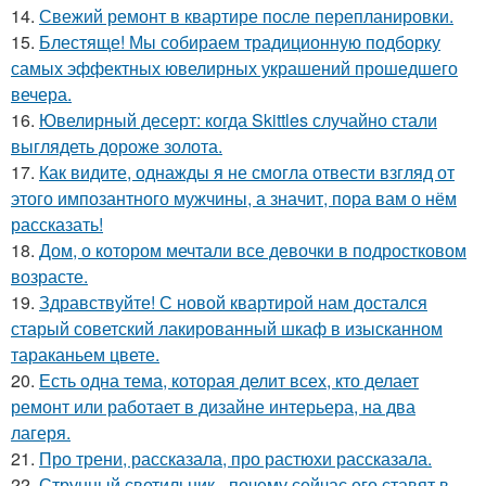
14.
Свежий ремонт в квартире после перепланировки.
15.
Блестяще! Мы собираем традиционную подборку
самых эффектных ювелирных украшений прошедшего
вечера.
16.
Ювелирный десерт: когда Skittles случайно стали
выглядеть дороже золота.
17.
Как видите, однажды я не смогла отвести взгляд от
этого импозантного мужчины, а значит, пора вам о нём
рассказать!
18.
Дом, о котором мечтали все девочки в подростковом
возрасте.
19.
Здравствуйте! С новой квартирой нам достался
старый советский лакированный шкаф в изысканном
тараканьем цвете.
20.
Есть одна тема, которая делит всех, кто делает
ремонт или работает в дизайне интерьера, на два
лагеря.
21.
Про трени, рассказала, про растюхи рассказала.
22.
Струнный светильник - почему сейчас его ставят в