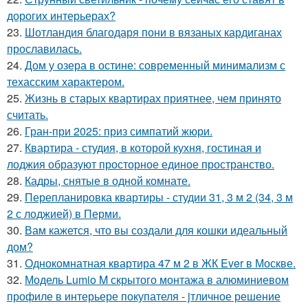
дорогих интерьерах?
23.
Шотландия благодаря пони в вязаных кардиганах
прославилась.
24.
Дом у озера в остине: современный минимализм с
техасским характером.
25.
Жизнь в старых квартирах приятнее, чем принято
считать.
26.
Гран-при 2025: приз симпатий жюри.
27.
Квартира - студия, в которой кухня, гостиная и
лоджия образуют просторное единое пространство.
28.
Кадры, снятые в одной комнате.
29.
Перепланировка квартиры - студии 31, 3 м 2 (34, 3 м
2 с лоджией) в Перми.
30.
Вам кажется, что вы создали для кошки идеальный
дом?
31.
Однокомнатная квартира 47 м 2 в ЖК Ever в Москве.
32.
Модель Lumio M скрытого монтажа в алюминиевом
профиле в интерьере покупателя - jтличное решение