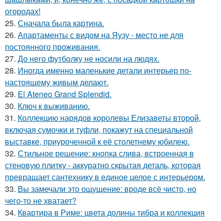
огородах!
25.
Сначала была картина.
26.
Апартаменты с видом на Яузу - место не для
постоянного проживания.
27.
До него футболку не носили на людях.
28.
Иногда именно маленькие детали интерьер по-
настоящему живым делают.
29.
El Ateneo Grand Splendid.
30.
Ключ к выживанию.
31.
Коллекцию нарядов королевы Елизаветы второй,
включая сумочки и туфли, покажут на специальной
выставке, приуроченной к её столетнему юбилею.
32.
Стильное решение: кнопка слива, встроенная в
стеновую плитку - аккуратно скрытая деталь, которая
превращает сантехнику в единое целое с интерьером.
33.
Вы замечали это ощущение: вроде всё чисто, но
чего-то не хватает?
34.
Квартира в Риме: цвета долины тибра и коллекция