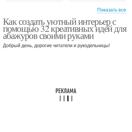
Показать все
Как создать уютный интерьер с
Абажур для
Декор в абажур
помощью 32 креативных идей для
конкретного помещения
абажуров своими руками
Добрый день, дорогие читатели и рукодельницы!
Уникальный абажур
Конкретный абажур
Материалы для
абажура