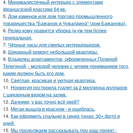
4.
Минималистичный интерьер с элементами
французской классики 54 кв.
5.
Дом каминов или дом торгово-промышленного
товарищества "Бажанов и Чувалдина" (дом Бажанова).
6.
Редко кому нравится уборка (и уж тем более
генеральная.
7.
Чёрные часы для смелых интерьерьеров.
8.
Шикарный ремонт небольшой квартиры.
9.
Владелец апартаментов, оформленных Полиной
Телегиной, - молодой человек с четким пониманием того,
каким должен быть его дом.
10.
Светлая, красивая и уютная квартира.
11.
Норвегия построила туалет за 2 миллиона долларов
с шикарным видом на залив.
12.
Дачники, у вас точно всё окей?
13.
Меган вышла в красном - и ошиблась.
14.
Как оформить спальню в синих тонах: 30+ фото и
идей.
15.
Мы продолжаем рассказывать про наш проект -