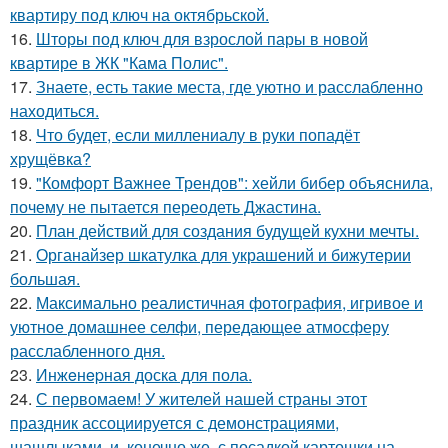
квартиру под ключ на октябрьской.
16.
Шторы под ключ для взрослой пары в новой
квартире в ЖК "Кама Полис".
17.
Знаете, есть такие места, где уютно и расслабленно
находиться.
18.
Что будет, если миллениалу в руки попадёт
хрущёвка?
19.
"Комфорт Важнее Трендов": хейли бибер объяснила,
почему не пытается переодеть Джастина.
20.
План действий для создания будущей кухни мечты.
21.
Органайзер шкатулка для украшений и бижутерии
большая.
22.
Максимально реалистичная фотография, игривое и
уютное домашнее селфи, передающее атмосферу
расслабленного дня.
23.
Инжeнepная доска для пола.
24.
С первомаем! У жителей нашей страны этот
праздник ассоциируется с демонстрациями,
шашлыками, и, конечно же, с посадкой картошки на