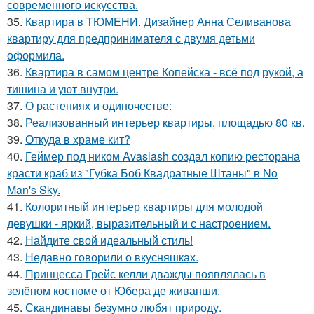
современного искусства.
35.
Квартира в ТЮМЕНИ. Дизайнер Анна Селиванова
квартиру для предпринимателя с двумя детьми
оформила.
36.
Квартира в самом центре Копейска - всё под рукой, а
тишина и уют внутри.
37.
О растениях и одиночестве:
38.
Реализованный интерьер квартиры, площадью 80 кв.
39.
Откуда в храме кит?
40.
Геймер под ником Avaslash создал копию ресторана
красти краб из "Губка Боб Квадратные Штаны" в No
Man's Sky.
41.
Колоритный интерьер квартиры для молодой
девушки - яркий, выразительный и с настроением.
42.
Найдите свой идеальный стиль!
43.
Недавно говорили о вкусняшках.
44.
Принцесса Грейс келли дважды появлялась в
зелёном костюме от Юбера де живанши.
45.
Скандинавы безумно любят природу.