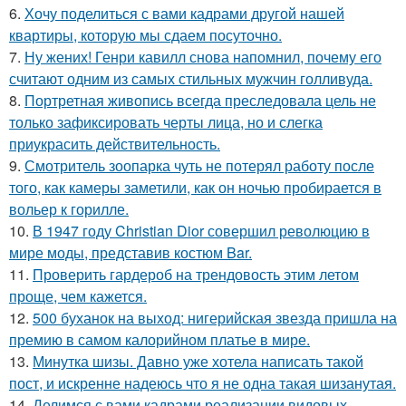
6.
Хочу поделиться с вами кадрами другой нашей
квартиры, которую мы сдаем посуточно.
7.
Ну жених! Генри кавилл снова напомнил, почему его
считают одним из самых стильных мужчин голливуда.
8.
Портретная живопись всегда преследовала цель не
только зафиксировать черты лица, но и слегка
приукрасить действительность.
9.
Смотритель зоопарка чуть не потерял работу после
того, как камеры заметили, как он ночью пробирается в
вольер к горилле.
10.
В 1947 году Christian Dior совершил революцию в
мире моды, представив костюм Bar.
11.
Проверить гардероб на трендовость этим летом
проще, чем кажется.
12.
500 буханок на выход: нигерийская звезда пришла на
премию в самом калорийном платье в мире.
13.
Минутка шизы. Давно уже хотела написать такой
пост, и искренне надеюсь что я не одна такая шизанутая.
14.
Делимся с вами кадрами реализации видовых