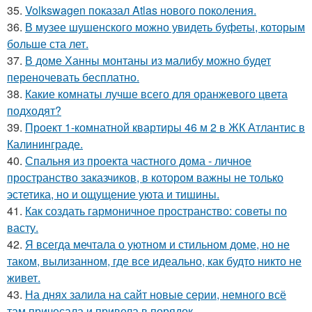
35.
Volkswagen показал Atlas нового поколения.
36.
В музее шушенского можно увидеть буфеты, которым
больше ста лет.
37.
В доме Ханны монтаны из малибу можно будет
переночевать бесплатно.
38.
Какие комнаты лучше всего для оранжевого цвета
подходят?
39.
Проект 1-комнатной квартиры 46 м 2 в ЖК Атлантис в
Калининграде.
40.
Спальня из проекта частного дома - личное
пространство заказчиков, в котором важны не только
эстетика, но и ощущение уюта и тишины.
41.
Как создать гармоничное пространство: советы по
васту.
42.
Я всегда мечтала о уютном и стильном доме, но не
таком, вылизанном, где все идеально, как будто никто не
живет.
43.
На днях залила на сайт новые серии, немного всё
там причесала и привела в порядок.