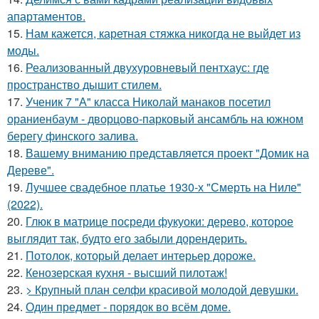
апартаментов.
15.
Нам кажется, каретная стяжка никогда не выйдет из
моды.
16.
Реализованный двухуровневый пентхаус: где
пространство дышит стилем.
17.
Ученик 7 "А" класса Николай манаков посетил
ораниенбаум - дворцово-парковый ансамбль на южном
берегу финского залива.
18.
Вашему вниманию представляется проект "Домик на
Дереве".
19.
Лучшее свадебное платье 1930-х "Смерть на Ниле"
(2022).
20.
Глюк в матрице посреди фукуоки: дерево, которое
выглядит так, будто его забыли дорендерить.
21.
Потолок, который делает интерьер дороже.
22.
Кенозерская кухня - высший пилотаж!
23.
> Крупный план селфи красивой молодой девушки.
24.
Один предмет - порядок во всём доме.