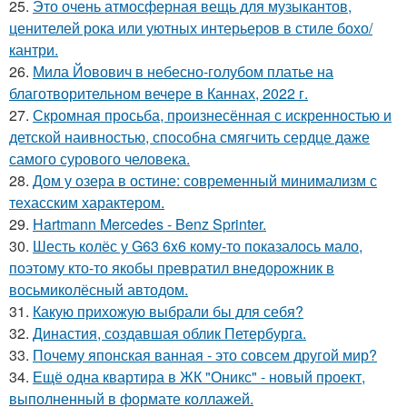
25.
Это очень атмосферная вещь для музыкантов,
ценителей рока или уютных интерьеров в стиле бохо/
кантри.
26.
Мила Йовович в небесно-голубом платье на
благотворительном вечере в Каннах, 2022 г.
27.
Скромная просьба, произнесённая с искренностью и
детской наивностью, способна смягчить сердце даже
самого сурового человека.
28.
Дом у озера в остине: современный минимализм с
техасским характером.
29.
Hartmann Mercedes - Benz Sprinter.
30.
Шесть колёс у G63 6x6 кому-то показалось мало,
поэтому кто-то якобы превратил внедорожник в
восьмиколёсный автодом.
31.
Какую прихожую выбрали бы для себя?
32.
Династия, создавшая облик Петербурга.
33.
Почему японская ванная - это совсем другой мир?
34.
Ещё одна квартира в ЖК "Оникс" - новый проект,
выполненный в формате коллажей.