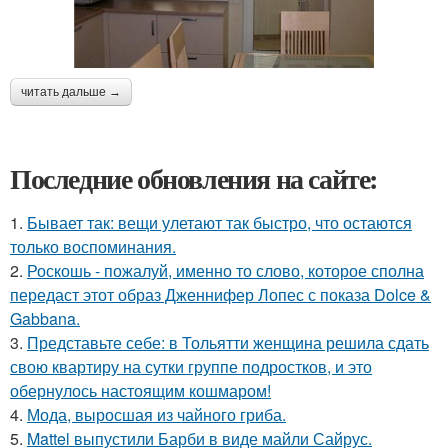
читать дальше →
Последние обновления на сайте:
1.
Бывает так: вещи улетают так быстро, что остаются
только воспоминания.
2.
Роскошь - пожалуй, именно то слово, которое сполна
передаст этот образ Дженнифер Лопес с показа Dolce &
Gabbana.
3.
Представьте себе: в Тольятти женщина решила сдать
свою квартиру на сутки группе подростков, и это
обернулось настоящим кошмаром!
4.
Мода, выросшая из чайного гриба.
5.
Mattel выпустили Барби в виде майли Сайрус.