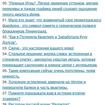
30.
"Нежные Игры". Лёгкое движение оттенков, мягкие
переливы и тонкая графика линий создают ощущение
тихого диалога форм.
31.
Мало кто знает, что знаменитый узор ленинградского
фарфора - это символ памяти о героическом подвиге
блокадников Ленинграда.
32.
"Как я Потеряла Квартиру и Заработала Кучу
Долгов".
33.
Свечи - это настроение вашего дома!
34.
Стильное решение: кнопка слива, встроенная в
стеновую плитку - аккуратно скрытая деталь, которая
превращает сантехнику в единое целое с интерьером.
35.
Такие композиции сейчас очень популярны, прям
нежность.
36.
Холодное остекление заменили на тёплое и
превратили балкон в часть квартиры.
37.
Помните показывала вам в истории вторую
этажерку?
38.
Ресторан русской кухни "Редактор".