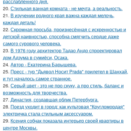
расслабленного дня.
20.
Стильная ванная комната - не мечта, а реальность.
21.
В изучении родного края важна каждая мелочь,
каждая деталь!
22.
Скромная просьба, произнесённая с искренностью и
детской наивностью, способна смягчить сердце даже
самого сурового человека.
23.
В 1976 году архитектор Тадао Андо спроектировал
дом Адзума в сумиёси, Осака.
24.
Автор - Екатерина Барышева.
25.
Пресс - тур "Дьявол Носит Prada" прилетел в Шанхай,
и тут началось самое странное.
26.
Серый цвет - это не про скуку, а про стиль, баланс и
возможность для творчества.
27.
Династия, создавшая облик Петербурга.
28.
Поезд уходит в город: как культовая "Кругломордая"
электричка стала стильным аксессуаром.
29.
Ксения собчак показала интерьер своей квартиры в
центре Москвы.