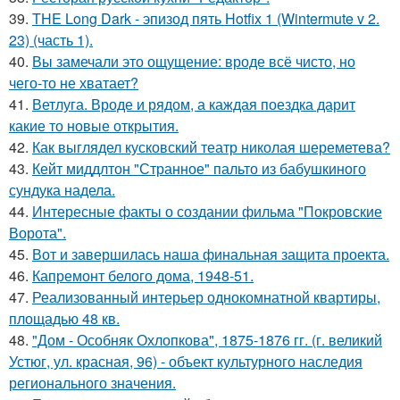
39.
THE Long Dark - эпизод пять Hotfix 1 (Wintermute v 2.
23) (часть 1).
40.
Вы замечали это ощущение: вроде всё чисто, но
чего-то не хватает?
41.
Ветлуга. Вроде и рядом, а каждая поездка дарит
какие то новые открытия.
42.
Как выглядел кусковский театр николая шереметева?
43.
Кейт миддлтон "Странное" пальто из бабушкиного
сундука надела.
44.
Интересные факты о создании фильма "Покровские
Ворота".
45.
Вот и завершилась наша финальная защита проекта.
46.
Капремонт белого дома, 1948-51.
47.
Реализованный интерьер однокомнатной квартиры,
площадью 48 кв.
48.
"Дом - Особняк Охлопкова", 1875-1876 гг. (г. великий
Устюг, ул. красная, 96) - объект культурного наследия
регионального значения.