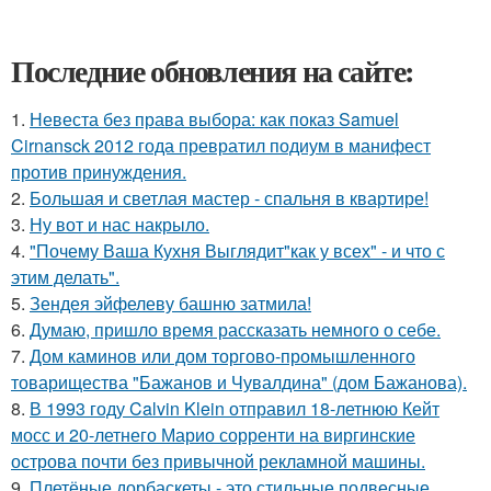
Последние обновления на сайте:
1.
Невеста без права выбора: как показ Samuel
Cirnansck 2012 года превратил подиум в манифест
против принуждения.
2.
Большая и светлая мастер - спальня в квартире!
3.
Ну вот и нас накрыло.
4.
"Почему Ваша Кухня Выглядит"как у всех" - и что с
этим делать".
5.
Зендея эйфелеву башню затмила!
6.
Думаю, пришло время рассказать немного о себе.
7.
Дом каминов или дом торгово-промышленного
товарищества "Бажанов и Чувалдина" (дом Бажанова).
8.
В 1993 году Calvin Klein отправил 18-летнюю Кейт
мосс и 20-летнего Марио сорренти на виргинские
острова почти без привычной рекламной машины.
9.
Плетёные дорбаскеты - это стильные подвесные