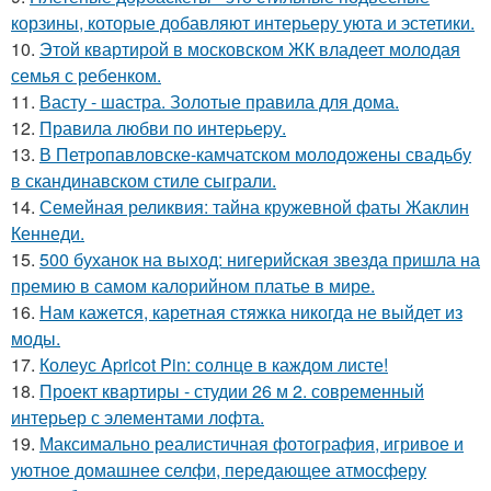
корзины, которые добавляют интерьеру уюта и эстетики.
10.
Этой квартирой в московском ЖК владеет молодая
семья с ребенком.
11.
Васту - шастра. Золотые правила для дома.
12.
Правила любви по интеpьеpу.
13.
В Петропавловске-камчатском молодожены свадьбу
в скандинавском стиле сыграли.
14.
Семейная реликвия: тайна кружевной фаты Жаклин
Кеннеди.
15.
500 буханок на выход: нигерийская звезда пришла на
премию в самом калорийном платье в мире.
16.
Нам кажется, каретная стяжка никогда не выйдет из
моды.
17.
Колеус Apricot Pin: солнце в каждом листе!
18.
Проект квартиры - студии 26 м 2. современный
интерьер с элементами лофта.
19.
Максимально реалистичная фотография, игривое и
уютное домашнее селфи, передающее атмосферу