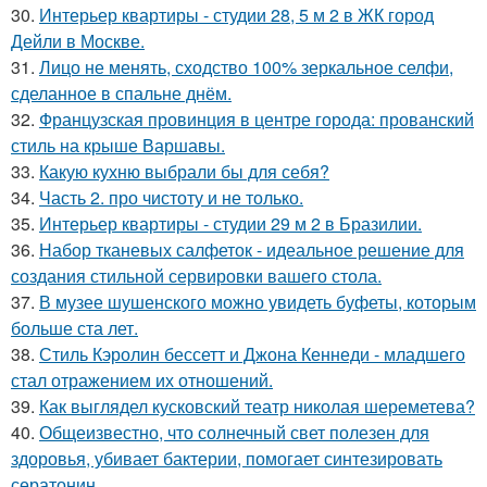
30.
Интерьер квартиры - студии 28, 5 м 2 в ЖК город
Дейли в Москве.
31.
Лицо не менять, сходство 100% зеркальное селфи,
сделанное в спальне днём.
32.
Французская провинция в центре города: прованский
стиль на крыше Варшавы.
33.
Какую кухню выбрали бы для себя?
34.
Часть 2. про чистоту и не только.
35.
Интерьер квартиры - студии 29 м 2 в Бразилии.
36.
Набор тканевых салфеток - идеальное решение для
создания стильной сервировки вашего стола.
37.
В музее шушенского можно увидеть буфеты, которым
больше ста лет.
38.
Стиль Кэролин бессетт и Джона Кеннеди - младшего
стал отражением их отношений.
39.
Как выглядел кусковский театр николая шереметева?
40.
Общеизвестно, что солнечный свет полезен для
здоровья, убивает бактерии, помогает синтезировать
сератонин.