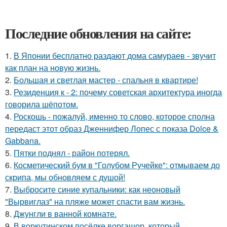
Последние обновления на сайте:
1.
В Японии бесплатно раздают дома самураев - звучит
как план на новую жизнь.
2.
Большая и светлая мастер - спальня в квартире!
3.
Резиденция к - 2: почему советская архитектура иногда
говорила шёпотом.
4.
Роскошь - пожалуй, именно то слово, которое сполна
передаст этот образ Дженнифер Лопес с показа Dolce &
Gabbana.
5.
Пятки поднял - район потерял.
6.
Косметический бум в "Голубом Ручейке": отмываем до
скрипа, мы обновляем с душой!
7.
Выбросите синие купальники: как неоновый
"Вырвиглаз" на пляже может спасти вам жизнь.
8.
Джунгли в ванной комнате.
9.
В воркутинском посёлке воргашор, который