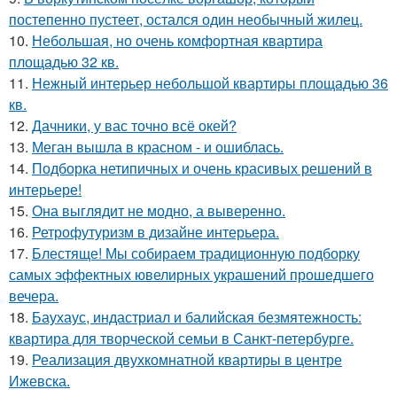
постепенно пустеет, остался один необычный жилец.
10.
Небольшая, но очень комфортная квартира
площадью 32 кв.
11.
Нежный интерьер небольшой квартиры площадью 36
кв.
12.
Дачники, у вас точно всё окей?
13.
Меган вышла в красном - и ошиблась.
14.
Подборка нетипичных и очень красивых решений в
интерьере!
15.
Она выглядит не модно, а выверенно.
16.
Ретрофутуризм в дизайне интерьера.
17.
Блестяще! Мы собираем традиционную подборку
самых эффектных ювелирных украшений прошедшего
вечера.
18.
Баухаус, индастриал и балийская безмятежность:
квартира для творческой семьи в Санкт-петербурге.
19.
Реализация двухкомнатной квартиры в центре
Ижевска.