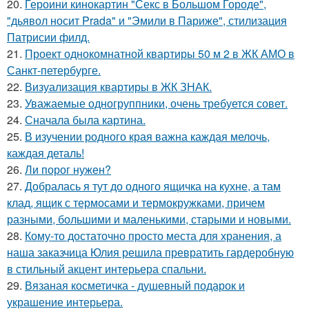
20.
Героини кинокартин "Секс в Большом Городе",
"дьявол носит Prada" и "Эмили в Париже", стилизация
Патрисии филд.
21.
Проект однокомнатной квартиры 50 м 2 в ЖК АМО в
Санкт-петербурге.
22.
Визуализация квартиры в ЖК ЗНАК.
23.
Уважаемые одногруппники, очень требуется совет.
24.
Сначала была картина.
25.
В изучении родного края важна каждая мелочь,
каждая деталь!
26.
Ли порог нужен?
27.
Добралась я тут до одного ящичка на кухне, а там
клад, ящик с термосами и термокружками, причем
разными, большими и маленькими, старыми и новыми.
28.
Кому-то достаточно просто места для хранения, а
наша заказчица Юлия решила превратить гардеробную
в стильный акцент интерьера спальни.
29.
Вязаная косметичка - душевный подарок и
украшение интерьера.