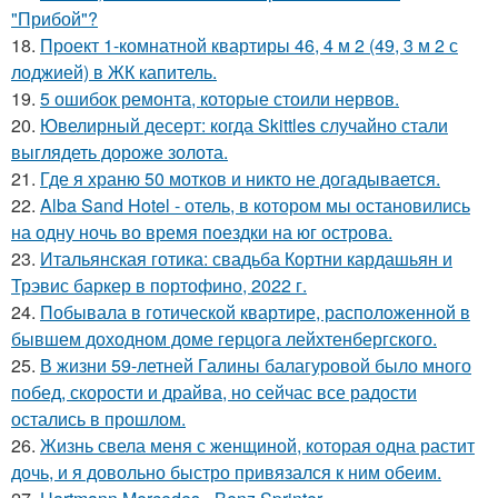
"Прибой"?
18.
Проект 1-комнатной квартиры 46, 4 м 2 (49, 3 м 2 с
лоджией) в ЖК капитель.
19.
5 ошибок ремонта, которые стоили нервов.
20.
Ювелирный десерт: когда Skittles случайно стали
выглядеть дороже золота.
21.
Где я храню 50 мотков и никто не догадывается.
22.
Alba Sand Hotel - отель, в котором мы остановились
на одну ночь во время поездки на юг острова.
23.
Итальянская готика: свадьба Кортни кардашьян и
Трэвис баркер в портофино, 2022 г.
24.
Побывала в готической квартире, расположенной в
бывшем доходном доме герцога лейхтенбергского.
25.
В жизни 59-летней Галины балагуровой было много
побед, скорости и драйва, но сейчас все радости
остались в прошлом.
26.
Жизнь свела меня с женщиной, которая одна растит
дочь, и я довольно быстро привязался к ним обеим.