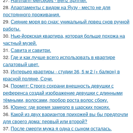
27.
Hartmann Mercedes - Benz Sprinter.
28.
Апартаменты с видом на Яузу - место не для
постоянного проживания.
29.
Сияние моря во снах: уникальный ловец снов ручной
работы.
30.
Нью-йоркская квартира, которая больше похожа на
частный музей.
31.
Савита и савитри.
32.
Где и как лучше всего использовать в квартире
салатовый цвет.
33.
Интерьер квартиры - студии 36, 5 м 2 (+ балкон) в
красной поляне, Сочи.
34.
Промпт: Строго сохрани внешность девушки с
референса создай изображение девушки с длинными
тёмными, волосами, пробор роста волос сбоку.
35.
Юрино: где время замерло в царских покоях.
36.
Какой из двух вариантов прихожей вы бы предпочли
для своего дома: первый или второй?
37.
После смерти мужа я одна с сыном осталась.