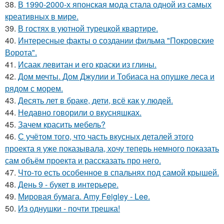
38.
В 1990-2000-х японская мода стала одной из самых
креативных в мире.
39.
В гостях в уютной турецкой квартире.
40.
Интересные факты о создании фильма "Покровские
Ворота".
41.
Исаак левитан и его краски из глины.
42.
Дом мечты. Дом Джулии и Тобиаса на опушке леса и
рядом с морем.
43.
Десять лет в браке, дети, всё как у людей.
44.
Недавно говорили о вкусняшках.
45.
Зачем красить мебель?
46.
С учётом того, что часть вкусных деталей этого
проекта я уже показывала, хочу теперь немного показать
сам объём проекта и рассказать про него.
47.
Что-то есть особенное в спальнях под самой крышей.
48.
День 9 - букет в интерьере.
49.
Мировая бумага. Amy Feigley - Lee.
50.
Из однушки - почти трешка!