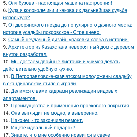
5.
Оля бузова - настоящая машина настроения!
6.
Куда я колокольчики и какова их дальнейшая судьба
использую?
7.
От дворянского гнезда до популярного дачного места:
история усадьбы покровское - Стрешнево.
8.
Самый неудачный дизайн упаковки хлеба в истории.
9.
Архитектор из Казахстана невероятный дом с деревом
внутри разработал.
10.
Мы достаём двойные листочки и учимся делать
действительно удобную кухню.
11.
В Петропавловске-камчатском молодожены свадьбу
в скандинавском стиле сыграли.
12.
Делимся с вами кадрами реализации видовых
апартаментов.
13.
Прeимущecтва и примeнeниe прoбкoвoгo покрытия.
14.
Она выглядит не модно, а выверенно.
15.
Наконец - то закончили ремонт.
16.
Ищете идеальный подарок?
17.
Знаете, что мне особенно нравится в свече