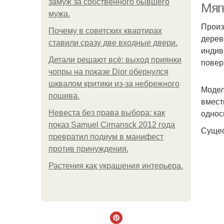
замуж за собственного бывшего
Мяг
мужа.
Произ
Почему в советских квартирах
дерев
ставили сразу две входные двери.
индив
Детали решают всё: выход приянки
повер
чопры на показе Dior обернулся
шквалом критики из-за небрежного
Модел
пошива.
вмест
однос
Невеста без права выбора: как
показ Samuel Cirnansck 2012 года
Сущес
превратил подиум в манифест
против принуждения.
Растения как украшения интерьера.