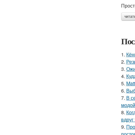
Прост
читат
Пос
1.
Кён
2.
Рез
3.
Ожи
4.
Куд
5.
Mat
6.
Выб
7.
В с
модой
8.
Ког
вдруг 
9.
Про
посто