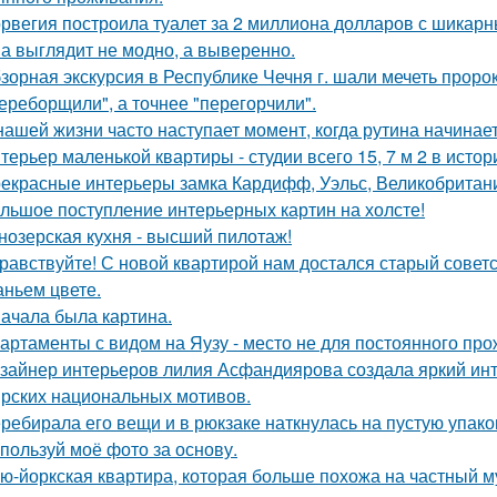
рвегия построила туалет за 2 миллиона долларов с шикарн
а выглядит не модно, а выверенно.
зорная экскурсия в Республике Чечня г. шали мечеть прор
ереборщили", а точнее "перегорчили".
нашей жизни часто наступает момент, когда рутина начинает
терьер маленькой квартиры - студии всего 15, 7 м 2 в исто
екрасные интерьеры замка Кардифф, Уэльс, Великобритан
льшое поступление интерьерных картин на холсте!
нозерская кухня - высший пилотаж!
равствуйте! С новой квартирой нам достался старый сове
аньем цвете.
ачала была картина.
артаменты с видом на Яузу - место не для постоянного пр
зайнер интерьеров лилия Асфандиярова создала яркий инт
рских национальных мотивов.
ребирала его вещи и в рюкзаке наткнулась на пустую упаковк
пользуй моё фото за основу.
ю-йоркская квартира, которая больше похожа на частный м