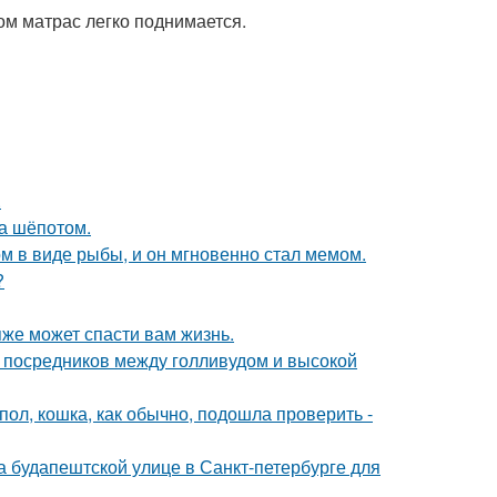
м матрас легко поднимается.
.
ла шёпотом.
м в виде рыбы, и он мгновенно стал мемом.
?
яже может спасти вам жизнь.
- посредников между голливудом и высокой
пол, кошка, как обычно, подошла проверить -
 на будапештской улице в Санкт-петербурге для