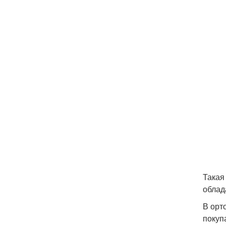
Такая
облад
В орт
покуп