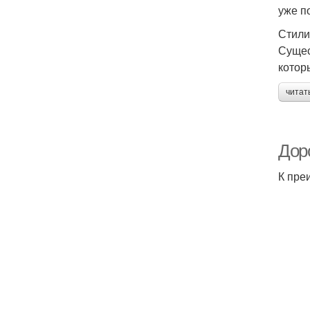
уже п
Стили
Сущес
котор
читат
Дор
К пре