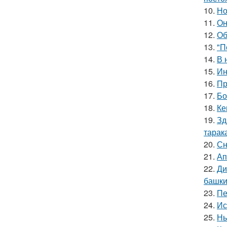
10.
Но
11.
Он
12.
Об
13.
"П
14.
В 
15.
Ин
16.
Пр
17.
Бо
18.
Ке
19.
Зд
тарак
20.
Сн
21.
Ап
22.
Ди
башки
23.
Пе
24.
Ис
25.
Нь