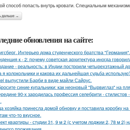
ой способ попасть внутрь кровати. Специальным механизмо
ь дальше →
ледние обновления на сайте:
игсберг. Интерьер дома студенческого братства "Германия"
иденция к - 2: почему советская архитектура иногда говори
дание - реальность: в Индии построили четырехэтажный до
а я колокольчики и какова их дальнейшая судьба использую
tel выпустили Барби в виде майли Сайрус.
росите синие купальники: как неоновый "Вырвиглаз" на пл
ередине 90-х зародилась профессия селебрити - стилистов 
.
да хозяйка принесла домой обновку и поставила коробку на 
там что-то вкусное.
ект квартиры - студии 31, 9 м 2 (с учетом лоджии 2, 78 м 2)
янного проживания.