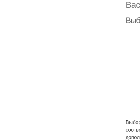
Вас
Выб
Выбор
соотв
допол