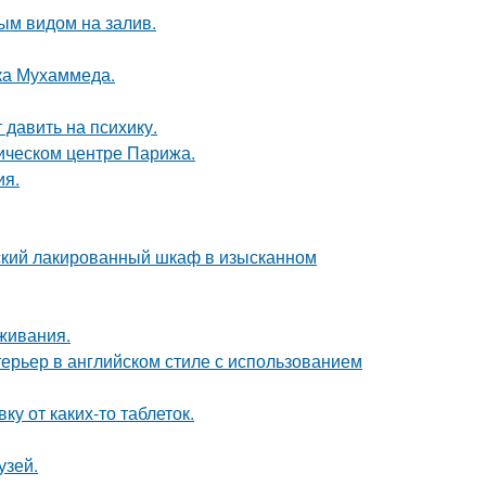
ым видом на залив.
ока Мухаммеда.
 давить на психику.
рическом центре Парижа.
ия.
тский лакированный шкаф в изысканном
оживания.
ерьер в английском стиле с использованием
у от каких-то таблеток.
узей.