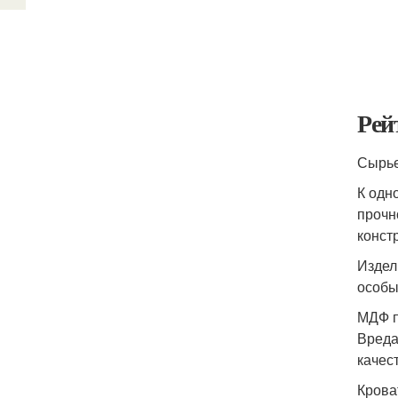
Рей
Сырье
К одн
прочн
конст
Издел
особы
МДФ п
Вреда
качес
Крова