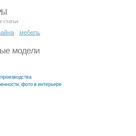
РЫ
е статьи
зайна
мебель
ные модели
 производства
бенности, фото в интерьере