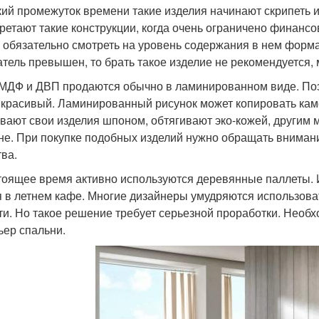
кий промежуток времени такие изделия начинают скрипеть и
ретают такие конструкции, когда очень ограничено финансо
 обязательно смотреть на уровень содержания в нем форма
атель превышен, то брать такое изделие не рекомендуется,
МДФ и ДВП продаются обычно в ламинированном виде. Поэт
 красивый. Ламинированный рисунок может копировать каме
вают свои изделия шпоном, обтягивают эко-кожей, другим 
не. При покупке подобных изделий нужно обращать внимани
тва.
тоящее время активно используются деревянные паллеты. И
я в летнем кафе. Многие дизайнеры умудряются использова
ти. Но такое решение требует серьезной проработки. Необ
ьер спальни.