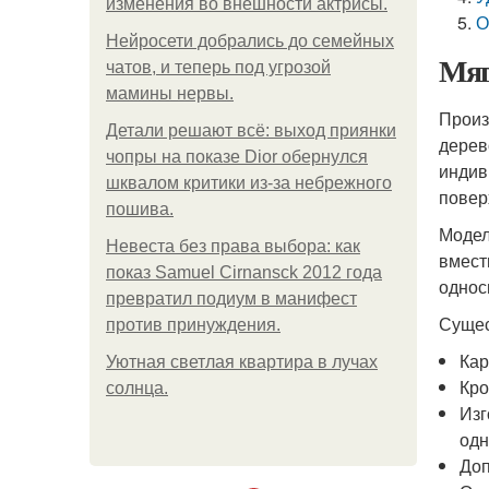
изменения во внешности актрисы.
О
Нейросети добрались до семейных
Мяг
чатов, и теперь под угрозой
мамины нервы.
Произ
Детали решают всё: выход приянки
дерев
чопры на показе Dior обернулся
индив
шквалом критики из-за небрежного
повер
пошива.
Модел
Невеста без права выбора: как
вмест
показ Samuel Cirnansck 2012 года
однос
превратил подиум в манифест
Сущес
против принуждения.
Кар
Уютная светлая квартира в лучах
Кро
солнца.
Изг
одн
Доп