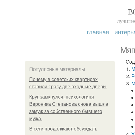
В
лучшие 
главная
интерь
Мяг
Сод
М
Популярные материалы
Р
Почему в советских квартирах
М
ставили сразу две входные двери.
Круг замкнулся: психологиня
Вероника Степанова снова вышла
замуж за собственного бывшего
мужа.
В сети продолжают обсуждать
У