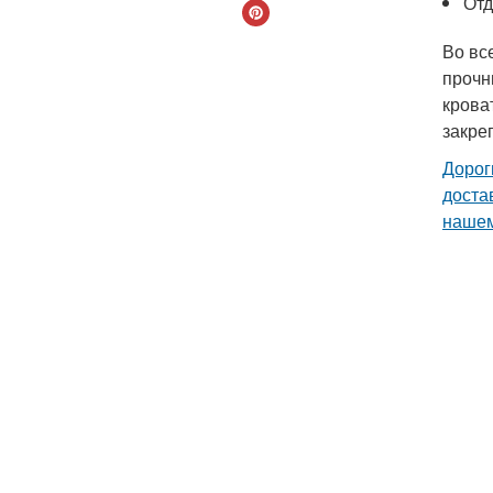
Отд
Во вс
прочн
крова
закре
Дорог
доста
нашем