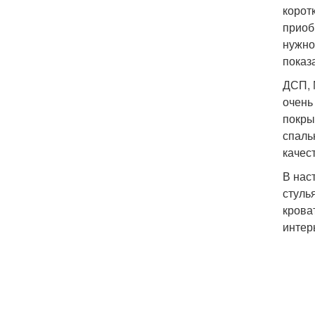
корот
приоб
нужно
показ
ДСП, 
очень
покры
спаль
качес
В нас
стуль
крова
интер