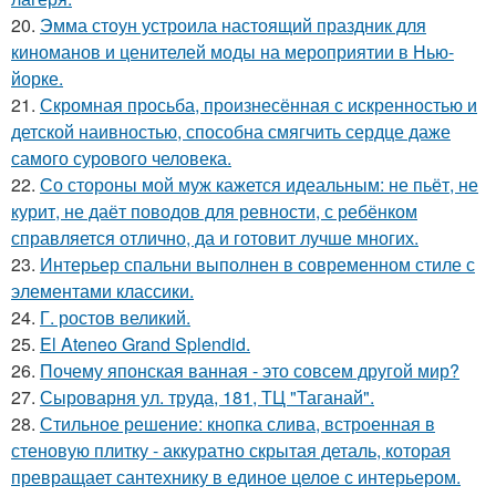
20.
Эмма стоун устроила настоящий праздник для
киноманов и ценителей моды на мероприятии в Нью-
йорке.
21.
Скромная просьба, произнесённая с искренностью и
детской наивностью, способна смягчить сердце даже
самого сурового человека.
22.
Со стороны мой муж кажется идеальным: не пьёт, не
курит, не даёт поводов для ревности, с ребёнком
справляется отлично, да и готовит лучше многих.
23.
Интерьер спальни выполнен в современном стиле с
элементами классики.
24.
Г. ростов великий.
25.
El Ateneo Grand Splendid.
26.
Почему японская ванная - это совсем другой мир?
27.
Сыроварня ул. труда, 181, ТЦ "Таганай".
28.
Стильное решение: кнопка слива, встроенная в
стеновую плитку - аккуратно скрытая деталь, которая
превращает сантехнику в единое целое с интерьером.