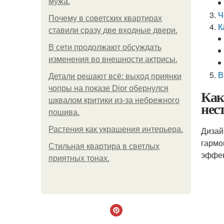
мужа.
Ч
Почему в советских квартирах
К
ставили сразу две входные двери.
В сети продолжают обсуждать
изменения во внешности актрисы.
В
Детали решают всё: выход приянки
чопры на показе Dior обернулся
Как
шквалом критики из-за небрежного
нес
пошива.
Растения как украшения интерьера.
Дизай
гармо
Стильная квартира в светлых
эффек
приятных тонах.