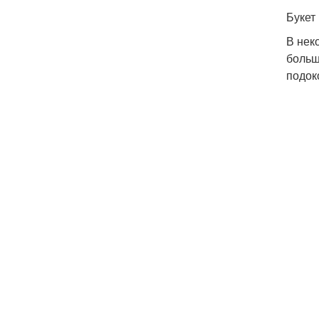
Букет
В нек
больш
подок