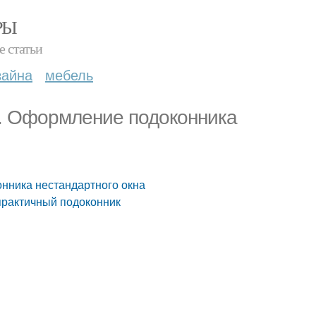
РЫ
е статьи
зайна
мебель
и. Оформление подоконника
онника нестандартного окна
 практичный подоконник