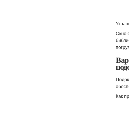
Украш
Окно 
библи
погруз
Вар
под
Подок
обесп
Как п