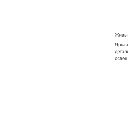
Живые
Яркая
детал
освещ