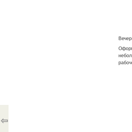
Вечер
Оформ
небол
рабоч
⇦