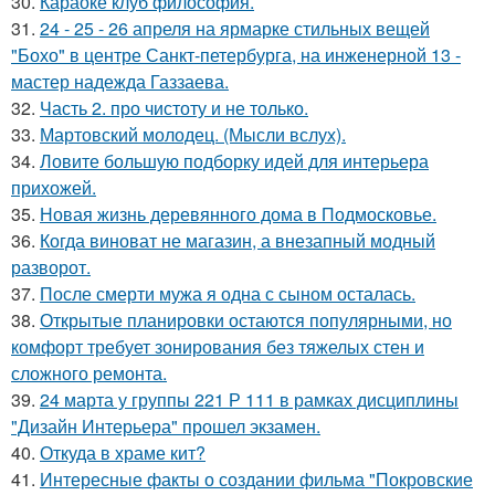
30.
Караоке клуб философия.
31.
24 - 25 - 26 апреля на ярмарке стильных вещей
"Бохо" в центре Санкт-петербурга, на инженерной 13 -
мастер надежда Газзаева.
32.
Часть 2. про чистоту и не только.
33.
Мартовский молодец. (Мысли вслух).
34.
Ловите большую подборку идей для интерьера
прихожей.
35.
Новая жизнь деревянного дома в Подмосковье.
36.
Когда виноват не магазин, а внезапный модный
разворот.
37.
После смерти мужа я одна с сыном осталась.
38.
Открытые планировки остаются популярными, но
комфорт требует зонирования без тяжелых стен и
сложного ремонта.
39.
24 марта у группы 221 Р 111 в рамках дисциплины
"Дизайн Интерьера" прошел экзамен.
40.
Откуда в храме кит?
41.
Интересные факты о создании фильма "Покровские