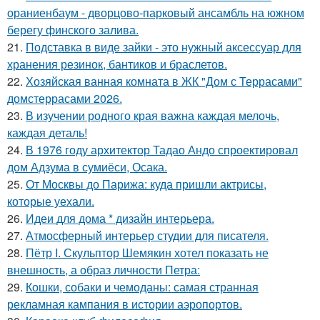
ораниенбаум - дворцово-парковый ансамбль на южном
берегу финского залива.
21.
Подставка в виде зайки - это нужный аксессуар для
хранения резинок, бантиков и браслетов.
22.
Хозяйская ванная комната в ЖК "Дом с Террасами"
домстеррасами 2026.
23.
В изучении родного края важна каждая мелочь,
каждая деталь!
24.
В 1976 году архитектор Тадао Андо спроектировал
дом Адзума в сумиёси, Осака.
25.
От Москвы до Парижа: куда пришли актрисы,
которые уехали.
26.
Идеи для дома * дизайн интерьера.
27.
Атмосферный интерьер студии для писателя.
28.
Пётр I. Скульптор Шемякин хотел показать не
внешность, а образ личности Петра:
29.
Кошки, собаки и чемоданы: самая странная
рекламная кампания в истории аэропортов.