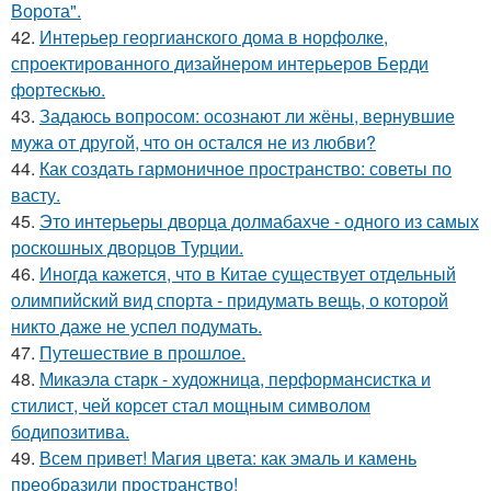
Ворота".
42.
Интерьер георгианского дома в норфолке,
спроектированного дизайнером интерьеров Берди
фортескью.
43.
Задаюсь вопросом: осознают ли жёны, вернувшие
мужа от другой, что он остался не из любви?
44.
Как создать гармоничное пространство: советы по
васту.
45.
Это интерьеры дворца долмабахче - одного из самых
роскошных дворцов Турции.
46.
Иногда кажется, что в Китае существует отдельный
олимпийский вид спорта - придумать вещь, о которой
никто даже не успел подумать.
47.
Путешествие в прошлое.
48.
Микаэла старк - художница, перформансистка и
стилист, чей корсет стал мощным символом
бодипозитива.
49.
Всем привет! Магия цвета: как эмаль и камень
преобразили пространство!