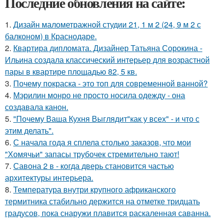
Последние обновления на сайте:
1.
Дизайн малометражной студии 21, 1 м 2 (24, 9 м 2 с
балконом) в Краснодаре.
2.
Квартира дипломата. Дизайнер Татьяна Сорокина -
Ильина создала классический интерьер для возрастной
пары в квартире площадью 82, 5 кв.
3.
Почему покраска - это топ для современной ванной?
4.
Мэрилин монро не просто носила одежду - она
создавала канон.
5.
"Почему Ваша Кухня Выглядит"как у всех" - и что с
этим делать".
6.
С начала года я сплела столько заказов, что мои
"Хомячьи" запасы трубочек стремительно тают!
7.
Савона 2 в - когда дверь становится частью
архитектуры интерьера.
8.
Температура внутри крупного африканского
термитника стабильно держится на отметке тридцать
градусов, пока снаружи плавится раскаленная саванна.