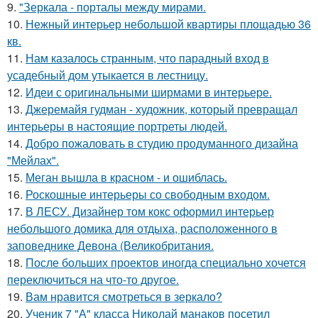
9.
"Зеркала - порталы между мирами.
10.
Нежный интерьер небольшой квартиры площадью 36
кв.
11.
Нам казалось странным, что парадный вход в
усадебный дом утыкается в лестницу.
12.
Идеи с оригинальными ширмами в интерьере.
13.
Джеремайя гудман - художник, который превращал
интерьеры в настоящие портреты людей.
14.
Добро пожаловать в студию продуманного дизайна
"Мейлах".
15.
Меган вышла в красном - и ошиблась.
16.
Роскошные интерьеры со свободным входом.
17.
В ЛЕСУ. Дизайнер том кокс оформил интерьер
небольшого домика для отдыха, расположенного в
заповеднике Девона (Великобритания.
18.
После больших проектов иногда специально хочется
переключиться на что-то другое.
19.
Вам нравится смотреться в зеркало?
20.
Ученик 7 "А" класса Николай манаков посетил