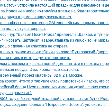
ма стоун устроила настоящий праздник для киноманов и ц
ла Йовович в небесно-голубом платье на благотворительном
к порядок в доме на вашу жизнь влияет.
ши вафельные полотенца GM европейским шармом напол
ня волнуют два вопроса.
есс - тур "Дьявол Носит Prada" прилетел в Шанхай, и тут н
к "Рисовать Картинки" и зарабатывать из любой точки мира
рошо сделанная классика не стареет.
вновь отрывок из книги Юрия крылова "Путиловский Двор".
еппи стиль в интерьере: как повторить.
дом с нижним открылся новый дом шанти, и я поехала перез
ветская посуда. Эмалированные кастрюли.
временный проект квартиры 62 м 2 в Москве.
за корсет. Что-то я так увлеклась подготовкой к пасхе, что 
рейский бренд Uzon полностью изменил дизайн своих кремов
куда в храме кит?
2005 году в безлюдной техасской пустыне возник бутик Prad
оцесс создания фильма "Покровские Ворота": увлекательн