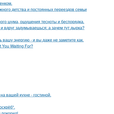
енком.
ожного детства и постоянных переездов семьи
ного шума, ощущения тесноты и беспорядка.
 и вдруг задумываешься: а зачем тут дырка?
вашу энергию - и вы даже не заметите как.
 You Waiting For?
на вашей кухне - гостиной.
оскрёб".
 покорил!