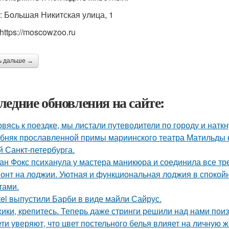
: Большая Никитская улица, 1
https://moscowzoo.ru
ь дальше →
ледние обновления на сайте:
овясь к поездке, мы листали путеводители по городу и нат
бняк прославленной примы мариинского театра Матильды к
й Санкт-петербурга.
ан Фокс психанула у мастера маникюра и соединила все тр
онт на лоджии. Уютная и функциональная лоджия в спокойн
тами.
tel выпустили Барби в виде майли Сайрус.
ики, крепитесь. Теперь даже стринги решили над нами поиз
ети уверяют, что цвет постельного белья влияет на личную ж