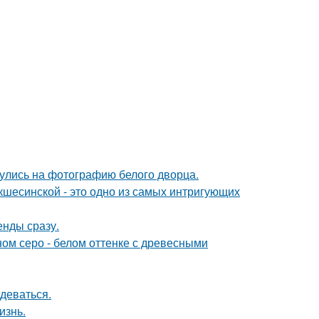
кнулись на фотографию белого дворца.
шесинской - это одно из самых интригующих
енды сразу.
ом серо - белом оттенке с древесными
деваться.
изнь.