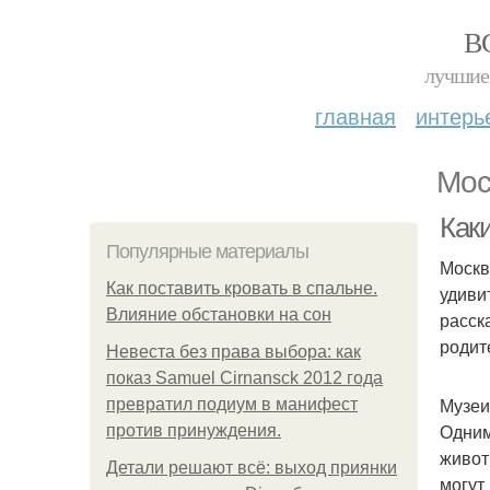
В
лучшие 
главная
интерь
Мос
Как
Популярные материалы
Москв
Как поставить кровать в спальне.
удиви
Влияние обстановки на сон
расск
родит
Невеста без права выбора: как
показ Samuel Cirnansck 2012 года
Музеи
превратил подиум в манифест
Одним
против принуждения.
живот
Детали решают всё: выход приянки
могут