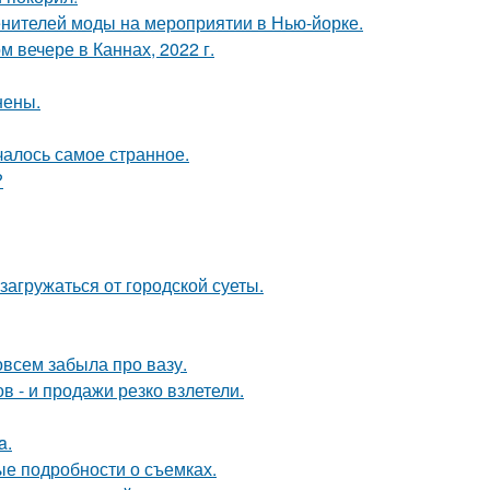
енителей моды на мероприятии в Нью-йорке.
 вечере в Каннах, 2022 г.
нены.
ачалось самое странное.
?
агружаться от городской суеты.
совсем забыла про вазу.
 - и продажи резко взлетели.
a.
ые подробности о съемках.