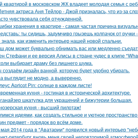
й квартирой в московском ЖК владеет молодая семья с реб
Летняя актриса Аня Тейлор - Джой призналась, что из-за сл
асто чувствовала себя отчужденной.
ибки хранения в квартире - самая частая причина визуаль
едставь: ты сидишь, задумчиво грызешь колпачок от ручки -
 знала, как изменить интерьер нашей новой спальни.
ш дом может буквально обнимать вас или медленно съедать 
ен Стефани и ее версия Алисы в стране чудес в клипе "What
оли выбирает драму без лишнего шума.
 создаём дизайн ванной, которую будет удобно убирать.
а выглядит не модно, а выверенно.
леус Apricot Pin: солнце в каждом листе!
временная кухня - гостиная в исторической архитектуре.
ганайзер шкатулка для украшений и бижутерии большая.
нозерская кухня - высший пилотаж!
лимся идеями, как создать стильное и уютное пространство 
ин предмет - порядок во всём доме.
 мая 2014 года в "Аватарии" появился новый интерьер "неб
нкт-петербург вновь меня своей неповторимой атмосферой