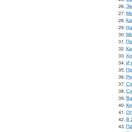
26.
Эм
27.
Ми
28.
Ка
29.
На
30.
Ме
31.
Пр
32.
Ка
33.
Хо
34.
И 
35.
Пр
36.
Ря
37.
Со
38.
Со
39.
Ва
40.
Ко
41.
От
42.
В 
43.
Пр