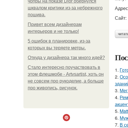
чопры на показе Dior обернулся
Адрес
шквалом критики из-за небрежного
пошива.
Сайт: 
Привет всем дизайнерам
интерьеров и не только!
читат
5 ошибок в планировке, из-за
которых вы теряете метры.
Пос
Откуда у дизайнера так много идей?
Стало интересно поучаствовать в
1.
Гот
этом флешмобе - Artvsartist, хоть он
2.
Осо
не совсем про рукоделие, а больше
здани
про живопись, рисунок.
3.
Мег
4.
Рем
акцен
5.
Mat
6.
Муж
7.
В с