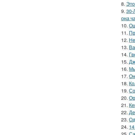
8.
Это
9.
30-
она ч
10.
Ош
11.
Пр
12.
Не
13.
Ва
14.
Гв
15.
Дж
16.
Мы
17.
Он
18.
Ко
19.
Со
20.
Ор
21.
Ке
22.
Де
23.
Од
24.
14
25.
Са