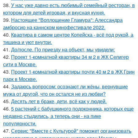
38.
У нас уже давно есть любимый семейный ресторан, в
котором для детей игровая, и вкусная кухня.
39.
Настоящее "Воплощение Гламура": Алессандра
амбросио на каннском кинофестивале 2022.
40.
Квартира в самом центре Копейска - всё под рукой, а
тишина и уют внутри.
41.
До/после. По приезду на объект, мы увидели:
42.
Проект 1-комнатной квартиры 34 м 2 в ЖК Селигер
сити в Москве.
43.
Проект 1-комнатной квартиры почти 40 м 2 в ЖК Грин
парк в Москве.
44.
Задаюсь вопросом: осознают ли жёны, вернувшие
мужа от другой, что он остался не из любви?
45.
Десять лет в браке, дети, всё как у людей.
46.
5 растений с бабушкиного подоконника, которых еще
недавно стыдились, а теперь они - на пике
популярности.
47.
Сервис "Вместе с Культурой" поможет организовать