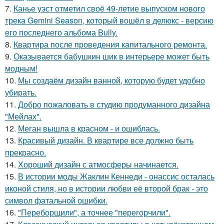
7.
Канье уэст отметил своё 49-летие выпуском нового
трека Gemini Season, который вошёл в делюкс - версию
его последнего альбома Bully.
8.
Квартира после проведения капитального ремонта.
9.
Оказывается бабушкин шик в интерьере может быть
модным!
10.
Мы создаём дизайн ванной, которую будет удобно
убирать.
11.
Добро пожаловать в студию продуманного дизайна
"Мейлах".
12.
Меган вышла в красном - и ошиблась.
13.
Красивый дизайн. В квартире все должно быть
прекрасно.
14.
Хороший дизайн с атмосферы начинается.
15.
В истории моды Жаклин Кеннеди - онассис осталась
иконой стиля, но в истории любви её второй брак - это
символ фатальной ошибки.
16.
"Переборщили", а точнее "перегорчили".