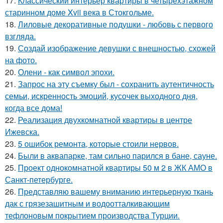
17.
Классический интерьер квартиры в четырёхэтажном
старинном доме Xvii века в Стокгольме.
18.
Лиловые декоративные подушки - любовь с первого
взгляда.
19.
Создай изображение девушки с внешностью, схожей
на фото.
20.
Олени - как символ эпохи.
21.
Запрос на эту съемку был - сохранить аутентичность
семьи, искренность эмоций, кусочек выходного дня,
когда все дома!
22.
Реализация двухкомнатной квартиры в центре
Ижевска.
23.
5 ошибок ремонта, которые стоили нервов.
24.
Были в аквапарке, там сильно парился в бане, сауне.
25.
Проект однокомнатной квартиры 50 м 2 в ЖК АМО в
Санкт-петербурге.
26.
Представляю вашему вниманию интерьерную ткань
дак с грязезашитным и водоотталкивающим
тефлоновым покрытием производства Турции.