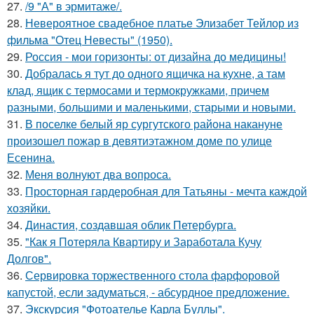
27.
/9 "А" в эрмитаже/.
28.
Невероятное свадебное платье Элизабет Тейлор из
фильма "Отец Невесты" (1950).
29.
Россия - мои горизонты: от дизайна до медицины!
30.
Добралась я тут до одного ящичка на кухне, а там
клад, ящик с термосами и термокружками, причем
разными, большими и маленькими, старыми и новыми.
31.
В поселке белый яр сургутского района накануне
произошел пожар в девятиэтажном доме по улице
Есенина.
32.
Меня волнуют два вопроса.
33.
Просторная гардеробная для Татьяны - мечта каждой
хозяйки.
34.
Династия, создавшая облик Петербурга.
35.
"Как я Потеряла Квартиру и Заработала Кучу
Долгов".
36.
Сервировка торжественного стола фарфоровой
капустой, если задуматься, - абсурдное предложение.
37.
Экскурсия "Фотоателье Карла Буллы".