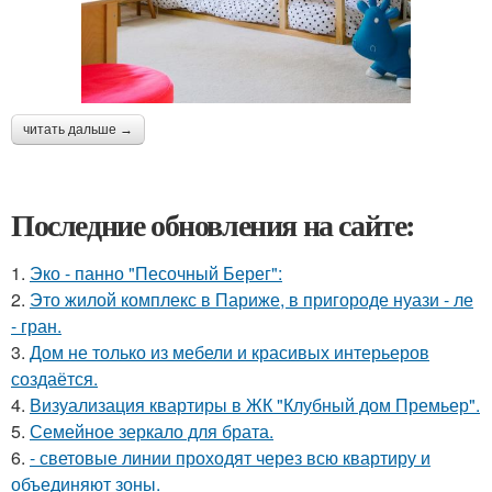
читать дальше →
Последние обновления на сайте:
1.
Эко - панно "Песочный Берег":
2.
Это жилой комплекс в Париже, в пригороде нуази - ле
- гран.
3.
Дом не только из мебели и красивых интерьеров
создаётся.
4.
Визуализация квартиры в ЖК "Клубный дом Премьер".
5.
Семейное зеркало для брата.
6.
- световые линии проходят через всю квартиру и
объединяют зоны.