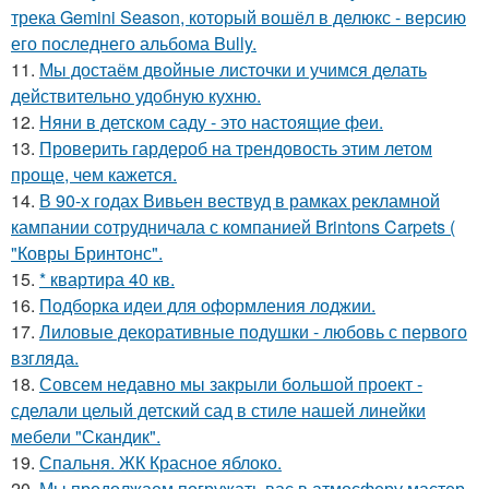
трека Gemini Season, который вошёл в делюкс - версию
его последнего альбома Bully.
11.
Мы достаём двойные листочки и учимся делать
действительно удобную кухню.
12.
Няни в детском саду - это настоящие феи.
13.
Проверить гардероб на трендовость этим летом
проще, чем кажется.
14.
В 90-х годах Вивьен вествуд в рамках рекламной
кампании сотрудничала с компанией Brintons Carpets (
"Ковры Бринтонс".
15.
* квартира 40 кв.
16.
Подборка идеи для оформления лоджии.
17.
Лиловые декоративные подушки - любовь с первого
взгляда.
18.
Совсем недавно мы закрыли большой проект -
сделали целый детский сад в стиле нашей линейки
мебели "Скандик".
19.
Спальня. ЖК Красное яблоко.
20.
Мы продолжаем погружать вас в атмосферу мастер -