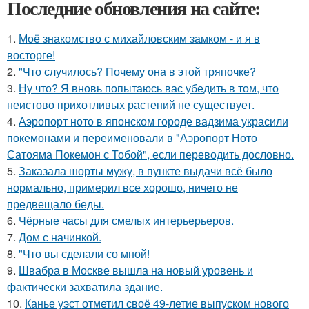
Последние обновления на сайте:
1.
Моё знакомство с михайловским замком - и я в
восторге!
2.
"Что случилось? Почему она в этой тряпочке?
3.
Ну что? Я вновь попытаюсь вас убедить в том, что
неистово прихотливых растений не существует.
4.
Аэропорт ното в японском городе вадзима украсили
покемонами и переименовали в "Аэропорт Ното
Сатояма Покемон с Тобой", если переводить дословно.
5.
Заказала шорты мужу, в пункте выдачи всё было
нормально, примерил все хорошо, ничего не
предвещало беды.
6.
Чёрные часы для смелых интерьерьеров.
7.
Дом с начинкой.
8.
"Что вы сделали со мной!
9.
Швабра в Москве вышла на новый уровень и
фактически захватила здание.
10.
Канье уэст отметил своё 49-летие выпуском нового