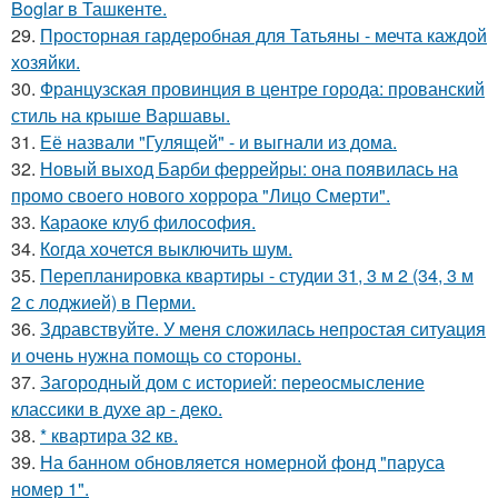
Boglar в Ташкенте.
29.
Просторная гардеробная для Татьяны - мечта каждой
хозяйки.
30.
Французская провинция в центре города: прованский
стиль на крыше Варшавы.
31.
Её назвали "Гулящей" - и выгнали из дома.
32.
Новый выход Барби феррейры: она появилась на
промо своего нового хоррора "Лицо Смерти".
33.
Караоке клуб философия.
34.
Когда хочется выключить шум.
35.
Перепланировка квартиры - студии 31, 3 м 2 (34, 3 м
2 с лоджией) в Перми.
36.
Здравствуйте. У меня сложилась непростая ситуация
и очень нужна помощь со стороны.
37.
Загородный дом с историей: переосмысление
классики в духе ар - деко.
38.
* квартира 32 кв.
39.
На банном обновляется номерной фонд "паруса
номер 1".