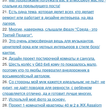
спальни из предыдущего поста!
21.
Есть одна тема, которая делит всех, кто делает
ремонт или работает в дизайне интерьера, на два
лагеря.
22.
Многие, наверняка, слышали фразу "Среда - это
Третий Педагог".
23.
Это очень атмосферная вещь для музыкантов,
ценителей рока или уютных интерьеров в стиле бохо/
кантри.
24.
Дизайн проект постирочной комнаты и санузла.
25.
Шесть колёс у G63 6x6 кому-то показалось мало,
поэтому кто-то якобы превратил внедорожник в
восьмиколёсный автодом.
26.
Со стороны мой муж кажется идеальным: не пьёт, не
курит, не даёт поводов для ревности, с ребёнком
справляется отлично, да и готовит лучше многих.
27.
Используй моё фото за основу.
28.
Проект 1-комнатной квартиры 40 м 2 в ЖК Assalom