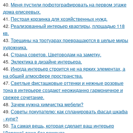
40.
Меня пустили пофотографировать на первом этаже
дома елисеевых.
41.
Пестрая корзинка для хозяйственных нужд.
42.
Реализованный интерьер квартиры, площадью 118
кв.
43.
Трещины на тротуарах превращаются в целые миры
художника.
44.
Страна советов. Цветоводам на заметку.
45.
Эклектика в дизайне интерьера.
46.
Иногда интерьер строится не на ярких элементах, а
на общей атмосфере пространства.
47.
Светлые фисташковые оттенки и нежные розовые
тона в интерьере создают неожиданно гармоничное и
свежее сочетание.
48.
Зачем нужна химчистка мебели?
49.
Советы покупателю: как спланировать фасад шкафа
- купе?
50.
Та самая вещь, которая сделает ваш интерьер
"Дороже" даже без ремонта.