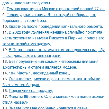
дом и наполнит его уютом.
8.
Темная квартира в Москве с оранжевой ванной 77 кв.
9.
Голливудская актриса Энн хэтэуэй сообщила, что
беременна в третий раз.
10.
Квартира после проведения капитального ремонта.
11.
В 2022 году 72-летняя женщина случайно похитила
часть экспоната из музея Пикассо в Париже, приняв его
за чью-то забытую одежду.
12.
В Петропавловске-камчатском молодожены свадьбу
в скандинавском стиле сыграли.
13.
Без преувеличения самым интересным для меня
архитектурным стилем является модерн.
14.
18+. Часть 1. неожиданный конец.
15.
Оказывается, можно сделать ремонт так, чтобы не
был заметен бардак.
16.
Подсвечник на продажу.
17.
Фанаты 65-летнего Олега меньшикова новой иконой
стиля назвали.
18.
Знаете, что мне особенно нравится в свече