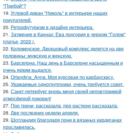
"Прибой"?
19.
Угловой диван "Николь" в интерьере наших
покупателей.
20.
Ретрофутуризм в дизайне интерьера.
21.
Затмение в Каннах: Ева лонгория в черном "Голом"
платье, 2022 г.
22.
Коломенское. Дворцовый комплекс делится на две
половины: мужскую и женскую.
23.
Барселона. Наш день в Барселоне насыщенным и
очень ярким выдался.
24.
Orlandina_Anna. Моя курсовая по карбаускису.
25.
Уважаемые одногруппники, очень требуется совет.
26.
Санкт-петербург вновь меня своей неповторимой
атмосферой покорил!
27.
Про трени, рассказала, про растюхи рассказала.
28.
Две последних недели апреля.
29.
Шотландия благодаря пони в вязаных кардиганах
прославилась.