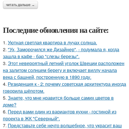
читать дальше →
Последние обновления на сайте:
1.
Уютная светлая квартира в лучах солнца.
2.
"Ух, Заморочился же Дизайнер", - подумала я, когда
зашла в кафе - бар "слезы березы".
3.
Этот невероятный летний уголок Швеции расположен
на залитом солнцем берегу и включает виллу начала
века с башней, построенную в 1890 году.
4.
Резиденция к - 2: почему советская архитектура иногда
говорила шёпотом.
5.
Знаете, что мне нравится больше самих цветов в
доме?
6.
Перед вами один из вариантов кухни - гостиной из
проекта в ЖК "Северный".
7.
Представьте себе нечто волшебное, что украсит ваш