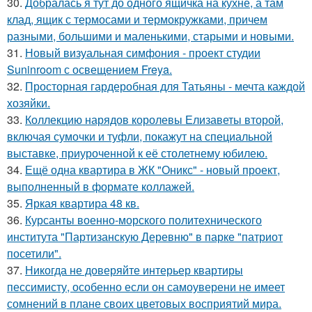
30.
Добралась я тут до одного ящичка на кухне, а там
клад, ящик с термосами и термокружками, причем
разными, большими и маленькими, старыми и новыми.
31.
Новый визуальная симфония - проект студии
Suninroom с освещением Freya.
32.
Просторная гардеробная для Татьяны - мечта каждой
хозяйки.
33.
Коллекцию нарядов королевы Елизаветы второй,
включая сумочки и туфли, покажут на специальной
выставке, приуроченной к её столетнему юбилею.
34.
Ещё одна квартира в ЖК "Оникс" - новый проект,
выполненный в формате коллажей.
35.
Яркая квартира 48 кв.
36.
Курсанты военно-морского политехнического
института "Партизанскую Деревню" в парке "патриот
посетили".
37.
Никогда не доверяйте интерьер квартиры
пессимисту, особенно если он самоуверени не имеет
сомнений в плане своих цветовых восприятий мира.