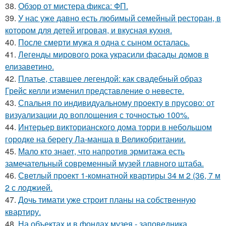
38.
Обзор от мистера фикса: ФП.
39.
У нас уже давно есть любимый семейный ресторан, в
котором для детей игровая, и вкусная кухня.
40.
После смерти мужа я одна с сыном осталась.
41.
Легенды мирового рока украсили фасады домов в
елизаветино.
42.
Платье, ставшее легендой: как свадебный образ
Грейс келли изменил представление о невесте.
43.
Спальня по индивидуальному проекту в прусово: от
визуализации до воплощения с точностью 100%.
44.
Интерьер викторианского дома торри в небольшом
городке на берегу Ла-манша в Великобритании.
45.
Мало кто знает, что напротив эрмитажа есть
замечательный современный музей главного штаба.
46.
Светлый проект 1-комнатной квартиры 34 м 2 (36, 7 м
2 с лоджией.
47.
Дочь тимати уже строит планы на собственную
квартиру.
48.
На объектах и в фондах музея - заповедника