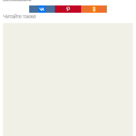
Читайте также
Деньги в углах квартиры. Народные приметы на
богатство