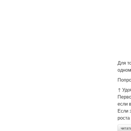
Для т
одном
Попро
↑ Удо
Перво
если 
Если 
роста
читат