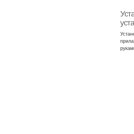
Уст
уст
Устан
прила
рукам