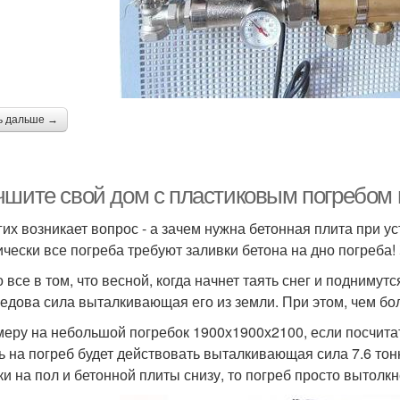
ь дальше →
чшите свой дом с пластиковым погребом
гих возникает вопрос - а зачем нужна бетонная плита при у
ически все погреба требуют заливки бетона на дно погреба!
о все в том, что весной, когда начнет таять снег и поднимут
едова сила выталкивающая его из земли. При этом, чем бол
меру на небольшой погребок 1900х1900х2100, если посчитать
ть на погреб будет действовать выталкивающая сила 7.6 тон
ки на пол и бетонной плиты снизу, то погреб просто вытолкн