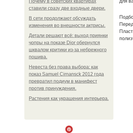
для в
Почему в советских квартирах
ставили сразу две входные двери.
Подбо
В сети продолжают обсуждать
Перед
изменения во внешности актрисы.
Пласт
Детали решают всё: выход приянки
полиэ
чопры на показе Dior обернулся
шквалом критики из-за небрежного
пошива.
Невеста без права выбора: как
показ Samuel Cirnansck 2012 года
превратил подиум в манифест
против принуждения.
Растения как украшения интерьера.