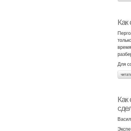
Как
Перго
тольк
время
разбе
Для с
читат
Как 
сде
Васил
Экспе