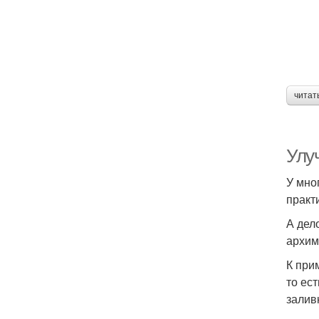
читат
Улу
У мно
практ
А дел
архим
К при
то ес
залив