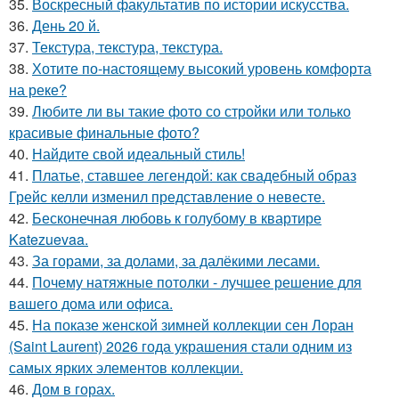
35.
Воскресный факультатив по истории искусства.
36.
День 20 й.
37.
Текстура, текстура, текстура.
38.
Хотите по-настоящему высокий уровень комфорта
на реке?
39.
Любите ли вы такие фото со стройки или только
красивые финальные фото?
40.
Найдите свой идеальный стиль!
41.
Платье, ставшее легендой: как свадебный образ
Грейс келли изменил представление о невесте.
42.
Бесконечная любовь к голубому в квартире
Katezuevaa.
43.
За горами, за долами, за далёкими лесами.
44.
Почему натяжные потолки - лучшее решение для
вашего дома или офиса.
45.
На показе женской зимней коллекции сен Лоран
(Saint Laurent) 2026 года украшения стали одним из
самых ярких элементов коллекции.
46.
Дом в горах.