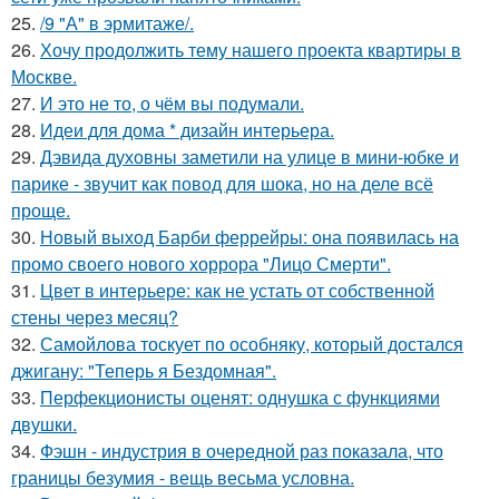
25.
/9 "А" в эрмитаже/.
26.
Хочу продолжить тему нашего проекта квартиры в
Москве.
27.
И это не то, о чём вы подумали.
28.
Идеи для дома * дизайн интерьера.
29.
Дэвида духовны заметили на улице в мини-юбке и
парике - звучит как повод для шока, но на деле всё
проще.
30.
Новый выход Барби феррейры: она появилась на
промо своего нового хоррора "Лицо Смерти".
31.
Цвет в интерьере: как не устать от собственной
стены через месяц?
32.
Самойлова тоскует по особняку, который достался
джигану: "Теперь я Бездомная".
33.
Перфекционисты оценят: однушка с функциями
двушки.
34.
Фэшн - индустрия в очередной раз показала, что
границы безумия - вещь весьма условна.