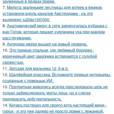
зауженные в бедрах брюки.
7.
Милота: маленькие лестницы для котеек и ёжиков
установили вдоль каналов Амстердама - на это
выделено \u20ac100'000.
8.
Анатомический мерч: в сети завирусилась рубашка с
ван Гогом, которая лишает художника уха при каждом
расстегивании.
9.
Антиудар двери вышел на новый уровень.
10.
Это превью спальни, где любимый бордово -
коричневый цвет заказчика встречается с голубой
свежестью.
11.
Детская для мальчика 12, 6 м 2.
12.
Шалфейная классика. Вспомните первые интерьеры,
созданные с помощью ИИ.
13.
Портретная живопись всегда преследовала цель не
только зафиксировать черты лица, но и слегка
приукрасить действительность.
14.
Китаец построил для своего кота настоящий мини -
город - и это уже далеко не просто домик с лежанкой.