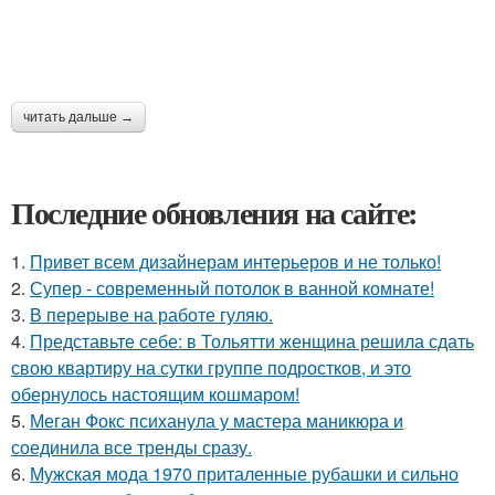
читать дальше →
Последние обновления на сайте:
1.
Привет всем дизайнерам интерьеров и не только!
2.
Супер - современный потолок в ванной комнате!
3.
В перерыве на работе гуляю.
4.
Представьте себе: в Тольятти женщина решила сдать
свою квартиру на сутки группе подростков, и это
обернулось настоящим кошмаром!
5.
Меган Фокс психанула у мастера маникюра и
соединила все тренды сразу.
6.
Мужская мода 1970 приталенные рубашки и сильно