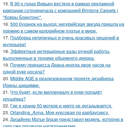
15.
В 90-х годах Вивьен вествуд в рамках рекламной
кампании сотрудничала с компанией Brintons Carpets (
"Ковры Бринтонс".
16.
500 буханок на выход: нигерийская звезда пришла на
премию в самом калорийном платье в мире.
17.
Подборка нетипичных и очень красивых решений в
интерьере!
18.
Эффектные интерьерные вазы ручной работы,
выполненные в технике объемного декора.
19.
Почему принцесса Диана иногда двое часов на
одной руке носила?
20.
Middle AGE в реализованном проекте дизайнера
Ирины шишимки.
21.
Что будет, если миллениалу в руки попадёт
хрущёвка?
22.
Где я храню 50 мотков и никто не догадывается.
23.
Orlandina_Anna. Моя курсовая по карбаускису.
24.
Дизайнер Матье блази представил модель, которую в
сети уже прозвали напяточниками.