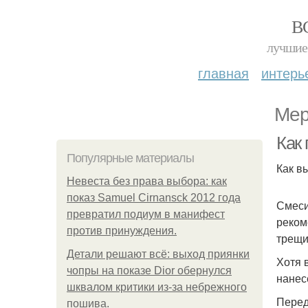
В
лучшие 
главная
интерь
Мер
Как
Популярные материалы
Как в
Невеста без права выбора: как
показ Samuel Cirnansck 2012 года
Смеси
превратил подиум в манифест
реком
против принуждения.
трещи
Детали решают всё: выход приянки
Хотя 
чопры на показе Dior обернулся
нанес
шквалом критики из-за небрежного
Перед
пошива.