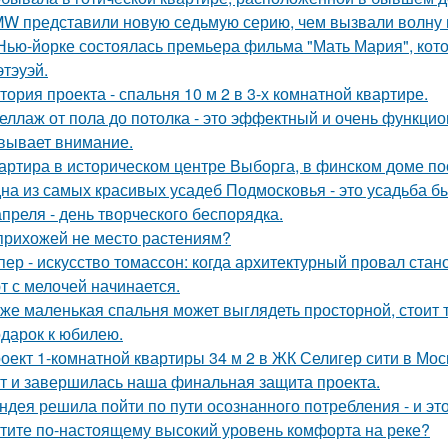
W представили новую седьмую серию, чем вызвали волну 
Нью-йорке состоялась премьера фильма "Мать Мария", кот
этэуэй.
тория проекта - спальня 10 м 2 в 3-х комнатной квартире.
еллаж от пола до потолка - это эффектный и очень функци
вывает внимание.
артира в историческом центре Выборга, в финском доме пос
на из самых красивых усадеб Подмосковья - это усадьба б
апреля - день творческого беспорядка.
прихожей не место растениям?
пер - искусство томассон: когда архитектурный провал ста
т с мелочей начинается.
же маленькая спальня может выглядеть просторной, стоит 
дарок к юбилею.
оект 1-комнатной квартиры 34 м 2 в ЖК Селигер сити в Мос
т и завершилась наша финальная защита проекта.
ндея решила пойти по пути осознанного потребления - и эт
тите по-настоящему высокий уровень комфорта на реке?