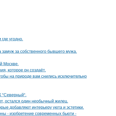
 где угодно.
а замуж за собственного бывшего мужа.
ой Москве.
я, которое он создаёт.
тобы на природе вам снились исключительно
К "Северный".
ет, остался один необычный жилец.
орые добавляют интерьеру уюта и эстетики.
оны - изобретение современных бьюти -