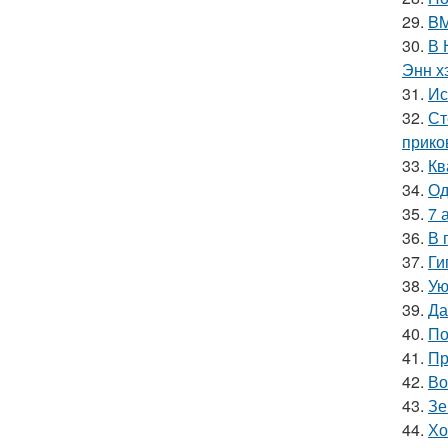
29.
BM
30.
В 
Энн х
31.
Ис
32.
Ст
прико
33.
Кв
34.
Од
35.
7 
36.
В 
37.
Ги
38.
Ую
39.
Да
40.
По
41.
Пр
42.
Во
43.
Зе
44.
Хо