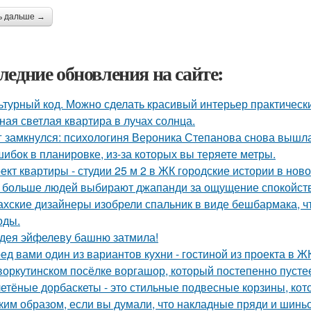
ь дальше →
ледние обновления на сайте:
ьтурный код. Можно сделать красивый интерьер практически
ная светлая квартира в лучах солнца.
г замкнулся: психологиня Вероника Степанова снова вышл
шибок в планировке, из-за которых вы теряете метры.
ект квартиры - студии 25 м 2 в ЖК городские истории в нов
 больше людей выбирают джапанди за ощущение спокойстви
ахские дизайнеры изобрели спальник в виде бешбармака, ч
оды.
дея эйфелеву башню затмила!
ед вами один из вариантов кухни - гостиной из проекта в Ж
воркутинском посёлке воргашор, который постепенно пусте
етёные дорбаскеты - это стильные подвесные корзины, кот
ким образом, если вы думали, что накладные пряди и шинь