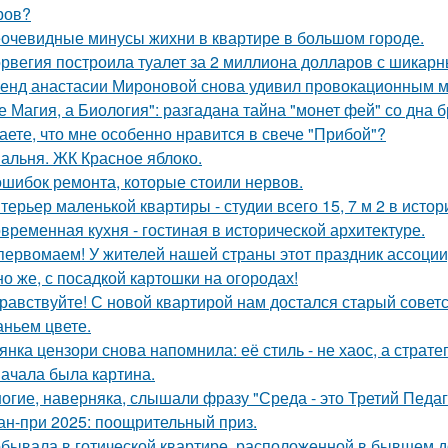
ров?
очевидные минусы жихни в квартире в большом городе.
рвегия построила туалет за 2 миллиона долларов с шикарн
енд анастасии Мироновой снова удивил провокационным м
е Магия, а Биология": разгадана тайна "монет фей" со дна б
аете, что мне особенно нравится в свече "Прибой"?
альня. ЖК Красное яблоко.
ошибок ремонта, которые стоили нервов.
терьер маленькой квартиры - студии всего 15, 7 м 2 в исто
временная кухня - гостиная в исторической архитектуре.
первомаем! У жителей нашей страны этот праздник ассоци
но же, с посадкой картошки на огородах!
равствуйте! С новой квартирой нам достался старый сове
аньем цвете.
янка цензори снова напомнила: её стиль - не хаос, а стратег
ачала была картина.
огие, наверняка, слышали фразу "Среда - это Третий Педаг
ан-при 2025: поощрительный приз.
бывала в готической квартире, расположенной в бывшем д