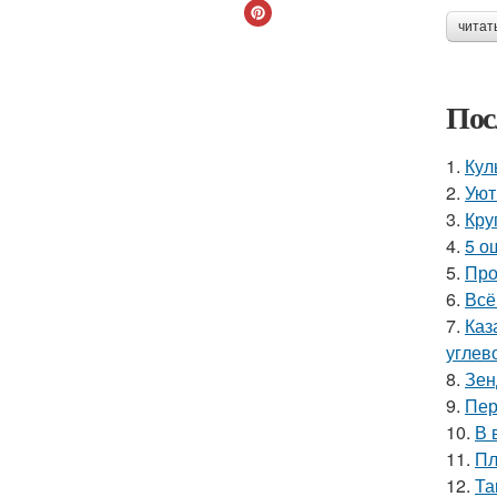
читат
Пос
1.
Кул
2.
Уют
3.
Кру
4.
5 о
5.
Про
6.
Всё
7.
Каз
углев
8.
Зен
9.
Пер
10.
В 
11.
Пл
12.
Та