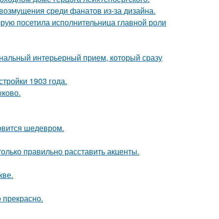
возмущения среди фанатов из-за дизайна.
орую посетила исполнительница главной роли
ональный интерьерный прием, который сразу
тройки 1903 года.
ыково.
новится шедевром.
только правильно расставить акценты.
кве.
о прекрасно.