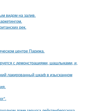
ым видом на залив.
аркетингом.
ританских рек.
рическом центре Парижа.
ируется с демонстрациями, шашлыками, и,
тский лакированный шкаф в изысканном
ия.
ог".
оходном доме герцога лейхтенбергского.