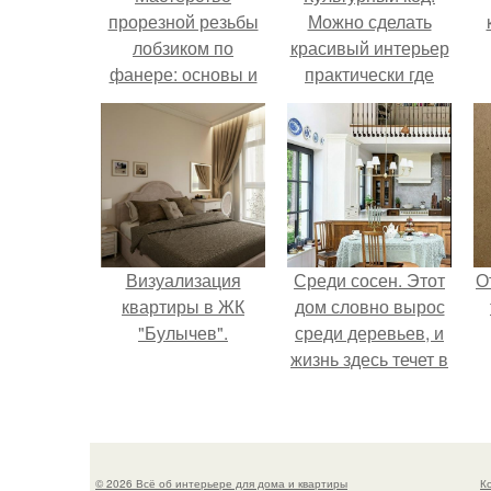
прорезной резьбы
Можно сделать
лобзиком по
красивый интерьер
фанере: основы и
практически где
техники
угодно.
Визуализация
Среди сосен. Этот
О
квартиры в ЖК
дом словно вырос
"Булычев".
среди деревьев, и
жизнь здесь течет в
собственном ритме
- спокойно, без
спешки и лишнего
шума.
© 2026 Всё об интерьере для дома и квартиры
К