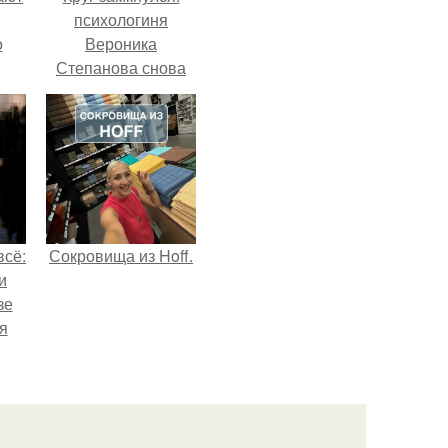
психологиня
о
Вероника
Степанова снова
вышла замуж за
собственного
бывшего мужа.
всё:
Сокровища из Hoff.
и
зе
я
ки
го