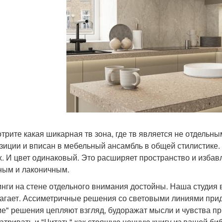
трите какая шикарная тв зона, где тв является не отдельн
зиции и вписан в мебельный ансамбль в общей стилистике. 
х. И цвет одинаковый. Это расширяет пространство и избав
ным и лаконичным.
нги на стене отдельного внимания достойны. Наша студия 
агает. Ассиметричные решения со световыми линиями прида
ие" решения цепляют взгляд, будоражат мысли и чувства пр
атривать и "Читать" как стоящую ценную книгу из вашей би