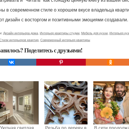
ны в современном стиле о хорошем вкусе владельца кварти
от дизайн с восторгом и позитивными эмоциями создавали. 
и:
Дизайн интерьера дома
,
Интерьер квартиры студии
,
Мебель для кухни
,
Интерьер кух
Стили интерьеров квартир
,
Современный интерьер квартиры
авилось? Поделитесь с друзьями!
Уютная светлая
Резьба по дереву в
В сети продолж