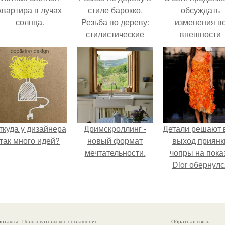
квартира в лучах
стиле барокко.
обсуждать
солнца.
Резьба по дереву:
изменения в
стилистические
внешности
направления и
актрисы.
характерные узоры.
ткуда у дизайнера
Дримскроллинг -
Детали решают 
так много идей?
новый формат
выход приянк
мечтательности.
чопры на пока
Dior обернулс
шквалом крити
из-за небрежно
пошива.
онтакты
Пользовательское соглашение
Обратная связь