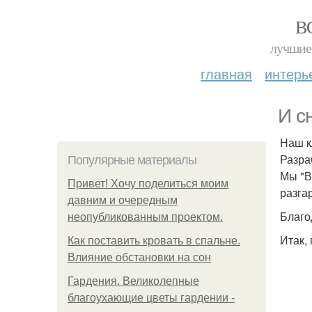
В
лучшие 
главная
интерь
И с
Наш к
Разра
Популярные материалы
Мы "В
Привет! Хочу поделиться моим
разга
давним и очередным
Благо
неопубликованным проектом.
Итак, 
Как поставить кровать в спальне.
Влияние обстановки на сон
Гардения. Великолепные
благоухающие цветы гардении -