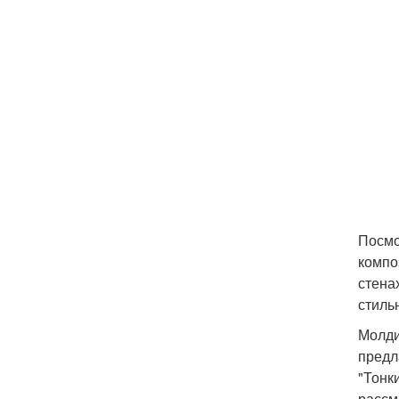
Посмо
компо
стена
стиль
Молди
предл
"Тонк
рассм