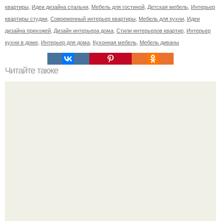
квартиры
,
Идеи дизайна спальни
,
Мебель для гостиной
,
Детская мебель
,
Интерьер
квартиры студии
,
Современный интерьер квартиры
,
Мебель для кухни
,
Идеи
дизайна прихожей
,
Дизайн интерьера дома
,
Стили интерьеров квартир
,
Интерьер
кухни в доме
,
Интерьер для дома
,
Кухонная мебель
,
Мебель диваны
Читайте также
Камаз представил прототип кабины "Трансформера".