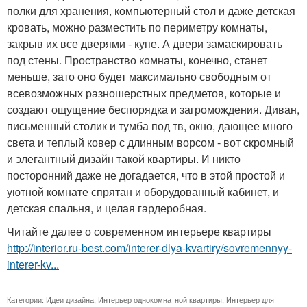
полки для хранения, компьютерный стол и даже детская
кровать, можно разместить по периметру комнаты,
закрыв их все дверями - купе. А двери замаскировать
под стены. Пространство комнаты, конечно, станет
меньше, зато оно будет максимально свободным от
всевозможных разношерстных предметов, которые и
создают ощущение беспорядка и загромождения. Диван,
письменный столик и тумба под тв, окно, дающее много
света и теплый ковер с длинным ворсом - вот скромный
и элегантный дизайн такой квартиры. И никто
посторонний даже не догадается, что в этой простой и
уютной комнате спрятан и оборудованный кабинет, и
детская спальня, и целая гардеробная.
Читайте далее о современном интерьере квартиры
http://interior.ru-best.com/interer-dlya-kvartiry/sovremennyy-
interer-kv...
Категории:
Идеи дизайна
,
Интерьер однокомнатной квартиры
,
Интерьер для