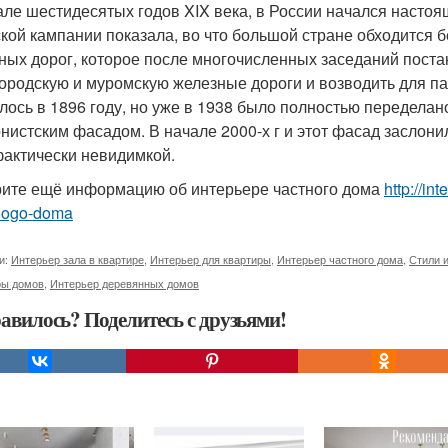
але шестидесятых годов XIX века, в России начался насто
кой кампании показала, во что большой стране обходится 
ных дорог, которое после многочисленных заседаний постан
ородскую и муромскую железные дороги и возводить для па
лось в 1896 году, но уже в 1938 было полностью переделано
нистским фасадом. В начале 2000-х г и этот фасад заслонил
фактически невидимкой.
ите ещё информацию об интерьере частного дома
http://in
nogo-doma
и:
Интерьер зала в квартире
,
Интерьер для квартиры
,
Интерьер частного дома
,
Стили 
ры домов
,
Интерьер деревянных домов
авилось? Поделитесь с друзьями!