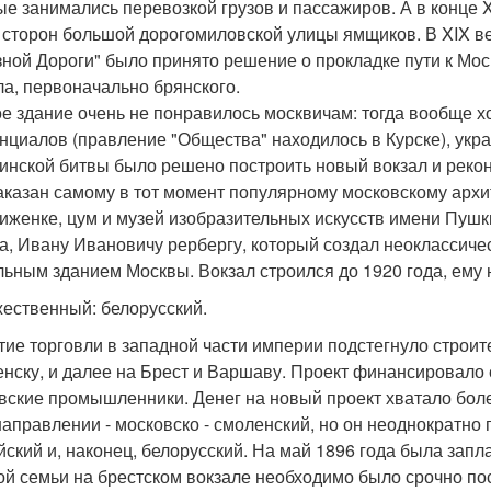
ые занимались перевозкой грузов и пассажиров. А в конце X
 сторон большой дорогомиловской улицы ямщиков. В XIX в
ной Дороги" было принято решение о прокладке пути к Мос
ла, первоначально брянского.
е здание очень не понравилось москвичам: тогда вообще 
нциалов (правление "Общества" находилось в Курске), укра
инской битвы было решено построить новый вокзал и рекон
аказан самому в тот момент популярному московскому архи
иженке, цум и музей изобразительных искусств имени Пушкин
а, Ивану Ивановичу рербергу, который создал неоклассич
льным зданием Москвы. Вокзал строился до 1920 года, ем
жественный: белорусский.
тие торговли в западной части империи подстегнуло строи
нску, и далее на Брест и Варшаву. Проект финансировало с
вские промышленники. Денег на новый проект хватало бол
направлении - московско - смоленский, но он неоднократно
йский и, наконец, белорусский. На май 1896 года была запл
ой семьи на брестском вокзале необходимо было срочно по