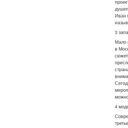
проек
душеп
Иван 
назыв
3 зап
Мало 
в Мос
сюжет
пресл
стран
внима
Сегод
мероп
можно
4 мод
Совре
треть