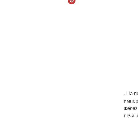
. На 
импер
желез
печи,