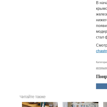
В нач
крымс
желез
нижег
появи
модер
стал 
Смотр
chast
Категори
интерье
Понр
Читайте также