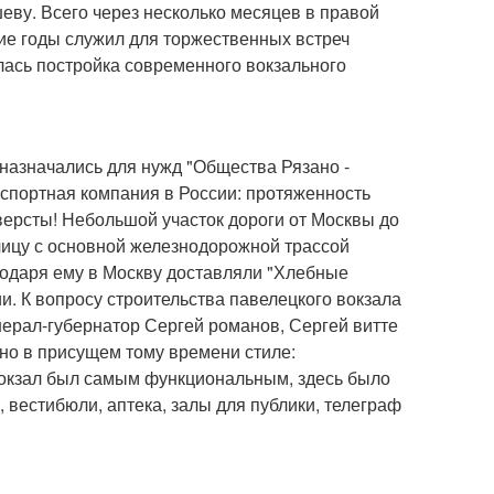
еву. Всего через несколько месяцев в правой
ие годы служил для торжественных встреч
алась постройка современного вокзального
назначались для нужд "Общества Рязано -
спортная компания в России: протяженность
версты! Небольшой участок дороги от Москвы до
олицу с основной железнодорожной трассой
годаря ему в Москву доставляли "Хлебные
. К вопросу строительства павелецкого вокзала
ерал-губернатор Сергей романов, Сергей витте
но в присущем тому времени стиле:
вокзал был самым функциональным, здесь было
 вестибюли, аптека, залы для публики, телеграф