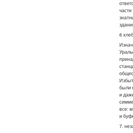
ответ
части
знатн
здани
6 хле
Изнач
Ураль
прина
станц
общес
Избыт
были 
и даж
симме
все: 
и буф
7. нез