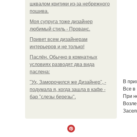
шквалом критики из-за небрежного
пошива.
Моя супруга тоже дизайнер
любимый стиль - Прованс.
Привет всем дизайнерам
интерьеров и не только!
Паслён. Обычно в комнатных
условиях разводят два вида
паслена:
В при
"Ух, Заморочился же Дизайнер", -
Все в
подумала я, когда зашла в кафе -
При н
бар "слезы березы".
Возле
Засел