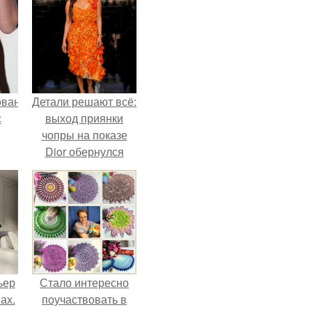
ованные
Детали решают всё:
с
выход приянки
чопры на показе
Dior обернулся
и в
шквалом критики
из-за небрежного
пошива.
ьер
Стало интересно
ах.
поучаствовать в