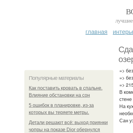
В
лучшие 
главная
интерь
Сда
озе
=> бе
=> бе
Популярные материалы
=> 21
Как поставить кровать в спальне.
В ком
Влияние обстановки на сон
стене
5 ошибок в планировке, из-за
На ку
которых вы теряете метры.
необх
Сан у
Детали решают всё: выход приянки
чопры на показе Dior обернулся