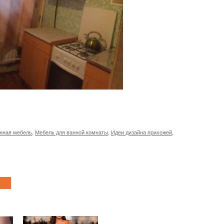
нная мебель
,
Мебель для ванной комнаты
,
Идеи дизайна прихожей
,