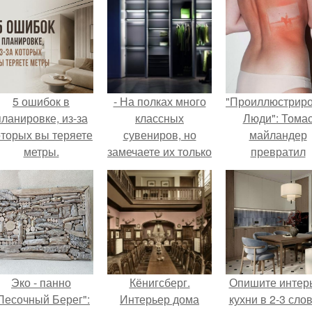
5 ошибок в
- На полках много
"Проиллюстрир
планировке, из-за
классных
Люди": Тома
оторых вы теряете
сувениров, но
майландер
метры.
замечаете их только
превратил
во время уборки?
солнечные ожог
арт - объект.
Эко - панно
Кёнигсберг.
Опишите интер
Песочный Берег":
Интерьер дома
кухни в 2-3 слов