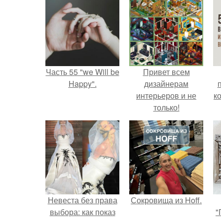
Часть 55 "we Will be
Привет всем
Happy".
дизайнерам
интерьеров и не
к
только!
Невеста без права
Сокровища из Hoff.
выбора: как показ
"