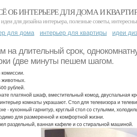
СЁ ОБ ИНТЕРЬЕРЕ ДЛЯ ДОМА И КВАРТИ
идеи для дизайна интерьера, полезные советы, интересны
ер для дома
интерьер для квартиры
идеи ди
м на длительный срок, однокомнатн
рки (две минуты пешем шагом.
з комиссии.
з животных.
500 рублей.
нате платяной шкаф, вместительный комод, двуспальная кр
 интерьер комнаты украшают. Стол для телевизора и телевиз
хне - кухонный гарнитур, круглый стол со стульями, холодил
одимо для размеренной и комфортной жизни.
зел раздельный, ванная кафеле и со стиральной машиной.