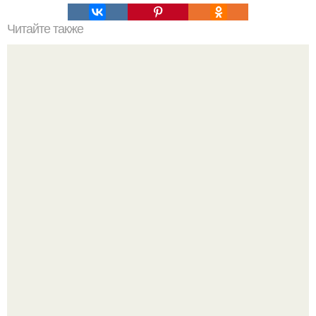
Читайте также
Варианты дизайна интерьера балконов.
Визуализация квартиры в ЖК "Булычев".