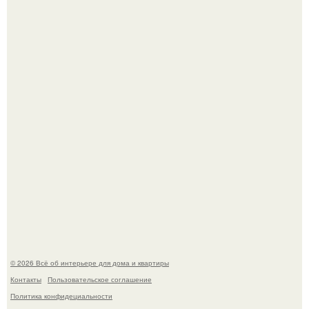
Двухкомнатная квартира в стиле сканди кинфолк и
мебелью 50-х годов в высотке на котельнической.
Это жилой комплекс в Париже, в пригороде нуази - ле -
гран.
© 2026 Всё об интерьере для дома и квартиры
Контакты
Пользовательское соглашение
Политика конфидециальности