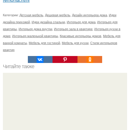
Категории:
Детская мебель
,
Дешевая мебель
,
Дизайн интерьера дома
,
Идеи
дизайна прихожей
,
Идеи дизайна спальни
,
Интерьер для дома
,
Интерьер для
квартиры
,
Интерьер дома внутри
,
Интерьер зала в квартире
,
Интерьер кухни в
доме
,
Интерьер маленькой квартиры
,
Красивые интерьеры домов
,
Мебель для
ванной комнаты
,
Мебель для гостиной
,
Мебель для кухни
,
Стили интерьеров
квартир
Читайте также
Азуле? жу (Порт. Azulejo) - название португальских
изразцов.