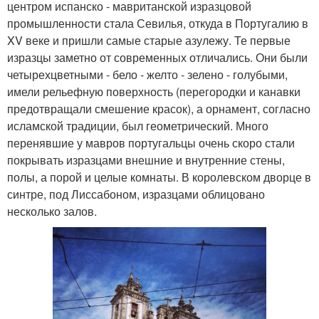
центром испанско - мавританской изразцовой
промышленности стала Севилья, откуда в Португалию в
XV веке и пришли самые старые азулежу. Те первые
изразцы заметно от современных отличались. Они были
четырехцветными - бело - желто - зелено - голубыми,
имели рельефную поверхность (перегородки и канавки
предотвращали смешение красок), а орнамент, согласно
исламской традиции, был геометрический. Много
перенявшие у мавров португальцы очень скоро стали
покрывать изразцами внешние и внутренние стены,
полы, а порой и целые комнаты. В королевском дворце в
синтре, под Лиссабоном, изразцами облицовано
несколько залов.