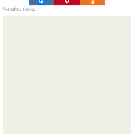
Читайте также
Стеклянный пол как элемент интерьера.
Культурный код. Можно сделать красивый интерьер
практически где угодно.