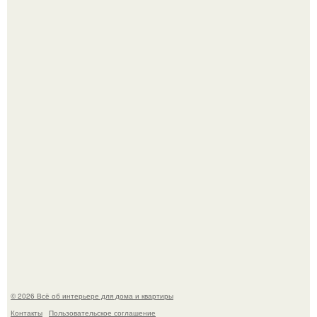
Невеста без права выбора: как показ Samuel Cirnansck
2012 года превратил подиум в манифест против
принуждения.
Сокровища из Hoff.
© 2026 Всё об интерьере для дома и квартиры
Контакты
Пользовательское соглашение