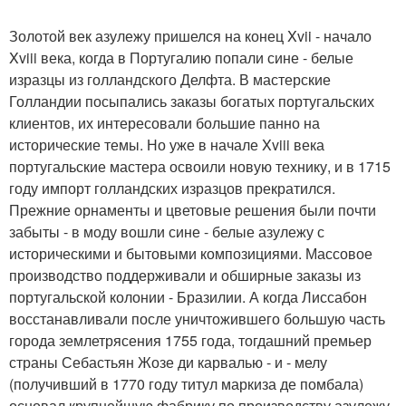
Золотой век азулежу пришелся на конец Xvii - начало
Xviii века, когда в Португалию попали сине - белые
изразцы из голландского Делфта. В мастерские
Голландии посыпались заказы богатых португальских
клиентов, их интересовали большие панно на
исторические темы. Но уже в начале Xviii века
португальские мастера освоили новую технику, и в 1715
году импорт голландских изразцов прекратился.
Прежние орнаменты и цветовые решения были почти
забыты - в моду вошли сине - белые азулежу с
историческими и бытовыми композициями. Массовое
производство поддерживали и обширные заказы из
португальской колонии - Бразилии. А когда Лиссабон
восстанавливали после уничтожившего большую часть
города землетрясения 1755 года, тогдашний премьер
страны Себастьян Жозе ди карвалью - и - мелу
(получивший в 1770 году титул маркиза де помбала)
основал крупнейшую фабрику по производству азулежу