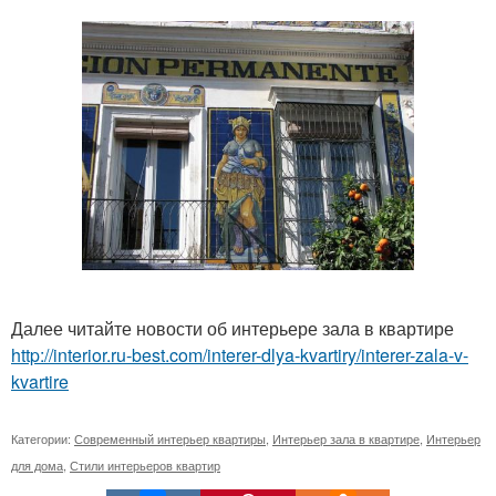
Далее читайте новости об интерьере зала в квартире
http://interior.ru-best.com/interer-dlya-kvartiry/interer-zala-v-
kvartire
Категории:
Современный интерьер квартиры
,
Интерьер зала в квартире
,
Интерьер
для дома
,
Стили интерьеров квартир