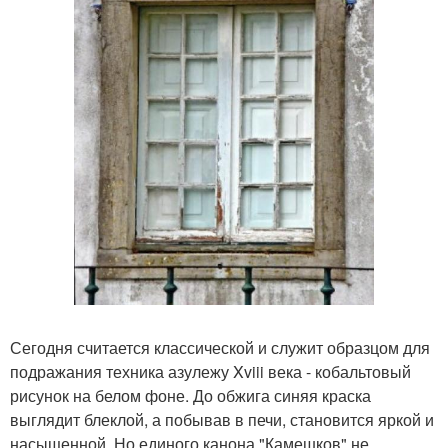
Сегодня считается классической и служит образцом для
подражания техника азулежу Xviii века - кобальтовый
рисунок на белом фоне. До обжига синяя краска
выглядит блеклой, а побывав в печи, становится яркой и
насыщенной. Но единого канона "Камешков" не