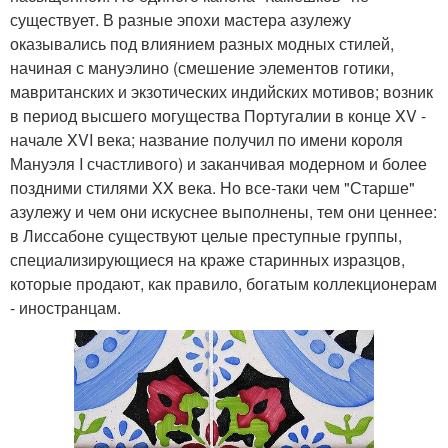
существует. В разные эпохи мастера азулежу
оказывались под влиянием разных модных стилей,
начиная с мануэлино (смешение элементов готики,
мавританских и экзотических индийских мотивов; возник
в период высшего могущества Португалии в конце XV -
начале XVI века; название получил по имени короля
Мануэля I счастливого) и заканчивая модерном и более
поздними стилями XX века. Но все-таки чем "Старше"
азулежу и чем они искуснее выполнены, тем они ценнее:
в Лиссабоне существуют целые преступные группы,
специализирующиеся на краже старинных изразцов,
которые продают, как правило, богатым коллекционерам
- иностранцам.