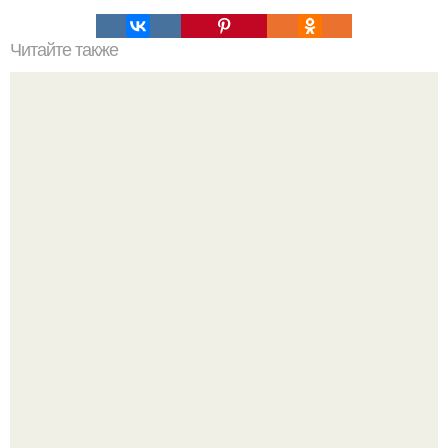
Читайте также
Самые уютные террасы московских ресторанов.
Нейросети добрались до семейных чатов, и теперь под