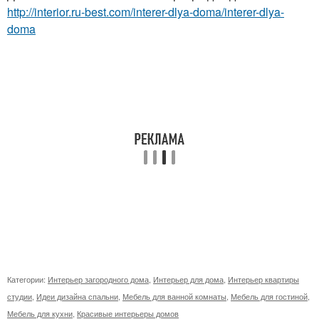
http://interior.ru-best.com/interer-dlya-doma/interer-dlya-
doma
Категории:
Интерьер загородного дома
,
Интерьер для дома
,
Интерьер квартиры
студии
,
Идеи дизайна спальни
,
Мебель для ванной комнаты
,
Мебель для гостиной
,
Мебель для кухни
,
Красивые интерьеры домов