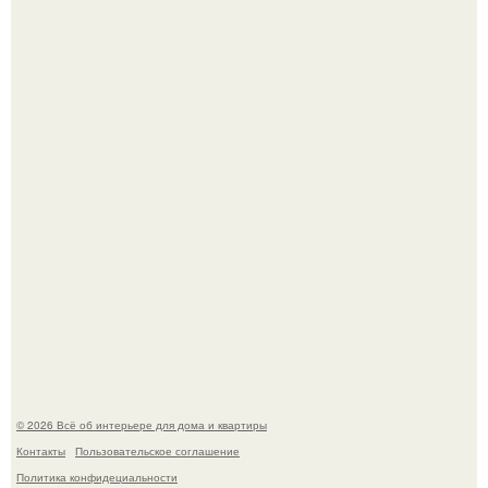
Эко - панно "Песочный Берег":
Преображение в ванной на ул. генерала Григорова, д.
36!
© 2026 Всё об интерьере для дома и квартиры
Контакты
Пользовательское соглашение
Политика конфидециальности