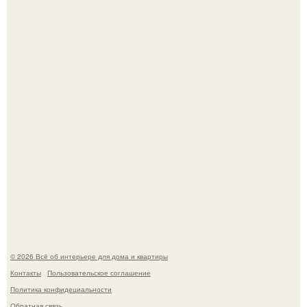
Дримскроллинг - новый формат мечтательности.
Привет всем дизайнерам интерьеров и не только!
© 2026 Всё об интерьере для дома и квартиры
Контакты
Пользовательское соглашение
Политика конфидециальности
Обратная связь