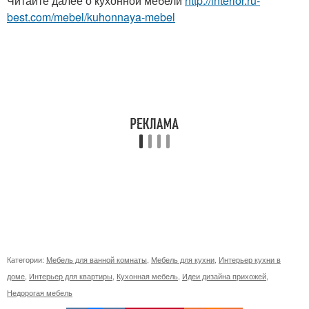
Читайте далее о кухонной мебели
http://interior.ru-
best.com/mebel/kuhonnaya-mebel
Категории:
Мебель для ванной комнаты
,
Мебель для кухни
,
Интерьер кухни в
доме
,
Интерьер для квартиры
,
Кухонная мебель
,
Идеи дизайна прихожей
,
Недорогая мебель