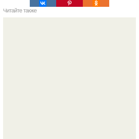
Читайте также
Самые красивые и интересные места на Родосе?
Разноцветная керамическая плитка как украшение
интерьера.