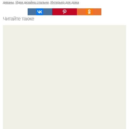
диваны
,
Идеи дизайна спальни
,
Интерьер для дома
Читайте также
Как правильно обрезать герань, чтобы она пышно цвела.
Ресторан "Машенька" - проект Александра Раппопорта в