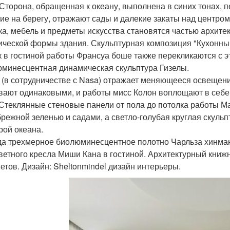
 Сторона, обращенная к океану, выполнена в синих тонах, 
ие на берегу, отражают сады и далекие закаты над центро
ка, мебель и предметы искусства становятся частью архите
ической формы здания. Скульптурная композиция "Кухонны
к в гостиной работы Франсуа боше также перекликаются с 
минесцентная динамическая скульптура Гизелы.
 (в сотрудничестве с Nasa) отражает меняющееся освещение
вают одинаковыми, и работы мисс Колон воплощают в себе 
 Стеклянные стеновые панели от пола до потолка работы М
брежной зеленью и садами, а светло-голубая круглая скульпт
рой океана.
да трехмерное биолюминесцентное полотно Чарльза хинма
ветного кресла Миши Кана в гостиной. Архитектурный книжн
етов. Дизайн: Sheltonmindel дизайн интерьеры.