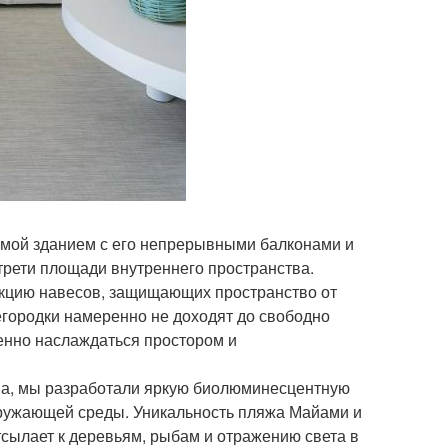
аемой зданием с его непрерывными балконами и
трети площади внутреннего пространства.
нкцию навесов, защищающих пространство от
егородки намеренно не доходят до свободно
енно наслаждаться простором и
тва, мы разработали яркую биолюминесцентную
окружающей среды. Уникальность пляжа Майами и
тсылает к деревьям, рыбам и отражению света в