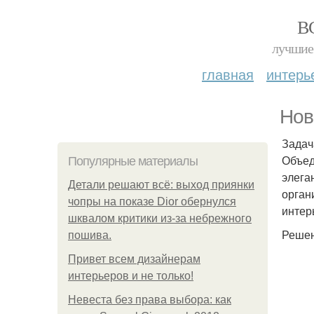
В
лучшие 
главная
интерь
Нов
Задач
Объед
Популярные материалы
элега
Детали решают всё: выход приянки
орган
чопры на показе Dior обернулся
интер
шквалом критики из-за небрежного
Решен
пошива.
Привет всем дизайнерам
интерьеров и не только!
Невеста без права выбора: как