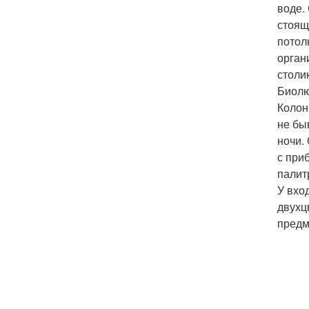
воде.
стоящ
потол
орган
столи
Биолю
Колон
не бы
ночи.
с при
палит
У вхо
двухц
предм