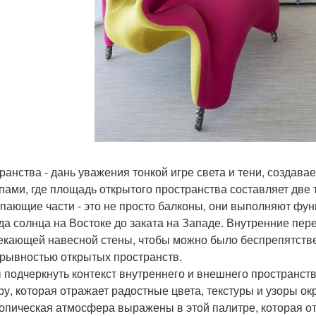
ранства - дань уважения тонкой игре света и тени, создав
пами, где площадь открытого пространства составляет две 
пающие части - это не просто балконы, они выполняют фу
да солнца на Востоке до заката на Западе. Внутренние пер
екающей навесной стены, чтобы можно было беспрепятств
рывностью открытых пространств.
 подчеркнуть контекст внутреннего и внешнего пространс
ру, которая отражает радостные цвета, текстуры и узоры 
ропическая атмосфера выражены в этой палитре, которая о