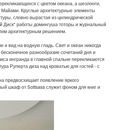
перекликающихся с цветом океана, а шезлонги,
м Майами. Круглые архитектурные элементы
ктуры, словно вырастая из цилиндрической
й Диск" работы домингуша тоторы и журнальный
этим архитектурным решением.
 и вид на водную гладь. Свет и океан никогда
бесконечное разнообразие сочетаний дня и
акса ингранда в главной спальне перекликаются
ура Руперта диза над кроватью для гостей - с
на предвосхищает появление яркого
ый шкаф от Sottsass служит фоном для книг и