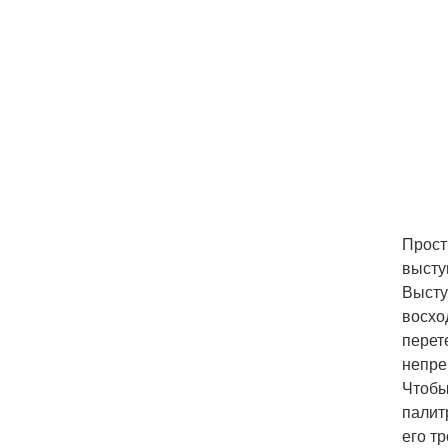
Прост
высту
Высту
восхо
перет
непре
Чтобы
палит
его т