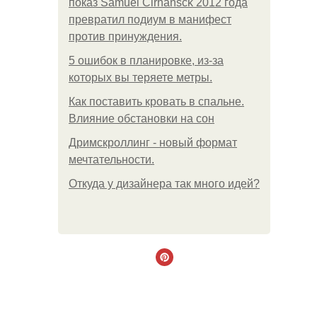
показ Samuel Cirnansck 2012 года
превратил подиум в манифест
против принуждения.
5 ошибок в планировке, из-за
которых вы теряете метры.
Как поставить кровать в спальне.
Влияние обстановки на сон
Дримскроллинг - новый формат
мечтательности.
Откуда у дизайнера так много идей?