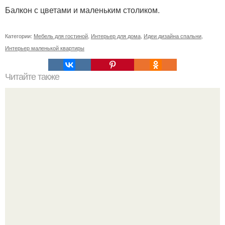
Балкон с цветами и маленьким столиком.
Категории:
Мебель для гостиной
,
Интерьер для дома
,
Идеи дизайна спальни
,
Интерьер маленькой квартиры
Читайте также
Советские мебельные стенки названия. Вещи века:
советские стенки 80-х.