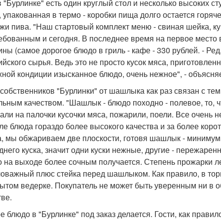
в "Бурлинке" есть один круглый стол и несколько высоких ст
, упакованная в термо - коробки пища долго остается горяче
жи пива. "Наш стартовый комплект меню - свиная шейка, кур
ебованным и сегодня. В последнее время на первое место 
ины (самое дорогое блюдо в гриль - кафе - 330 рублей. - Ре
ийского сырья. Ведь это не просто кусок мяса, приготовлен
жной кондиции изысканное блюдо, очень нежное", - объясняе
 собственников "Бурлинки" от шашлыка как раз связан с тем
льным качеством. "Шашлык - блюдо походно - полевое, то, ч
али на палочки кусочки мяса, пожарили, поели. Все очень 
ле блюда гораздо более высокого качества и за более коротки
а, мы обжариваем две плоскости, готовя шашлык - минимум
днего куска, значит одни куски нежные, другие - пережарен
 на выходе более сочным получается. Степень прожарки ле
оважный плюс стейка перед шашлыком. Как правило, в то
рытом ведерке. Покупатель не может быть уверенным ни в об
тве.
е блюдо в "Бурлинке" под заказ делается. Гости, как правил