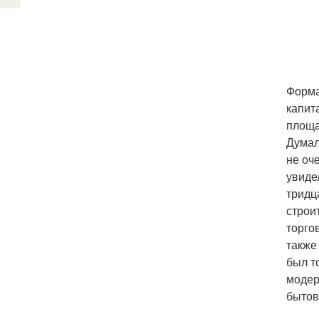
Форма
капит
площа
Думал
не оч
увиде
тридц
строи
торго
также
был т
модер
бытов