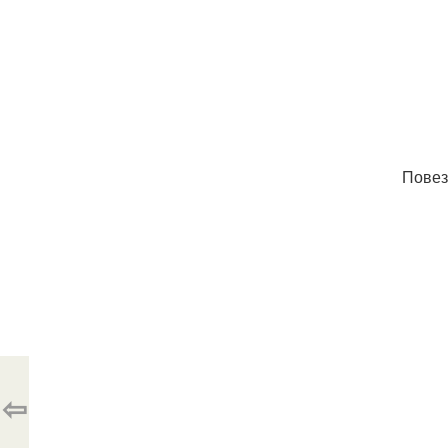
Повез
⇦