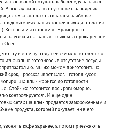
ульев, основной покупатель берет еду на вынос.
й. В пользу выноса и отсутствие в заведении
ица, семга, антрекот - остается наиболее
в предпочтениях наших гостей выходит стейк из
д. ), Который мы готовим из мраморного
ный на углях и названый стейком, а прожаренное
т Олег.
, что эту восточную еду невозможно готовить со
то изначально готовилось в отсутствие посуды.
непритязательно. Мы же можем приготовить на
й срок, - рассказывает Олег. - готовя кусок
 четыре. Шашлык жарится до готовности
ные. Стейк же готовится весь равномерно.
гко контролируется". И еще один
рговых сетях шашлык продается замороженным и
ъеме продукта, который покупает, ни в его
о, звонят в кафе заранее, а потом приезжают в