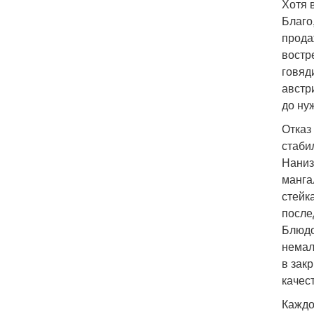
Хотя 
Благо
прода
востр
говяд
австр
до ну
Отказ
стаби
Наниз
манга
стейк
после
Блюдо
немал
в зак
качес
Каждо