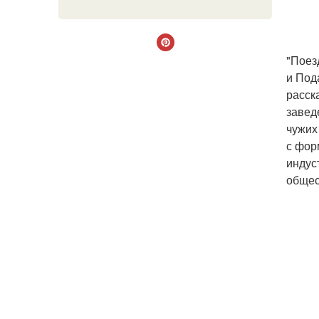
"Поез
и Под
расск
завед
чужих
с фор
индус
общес