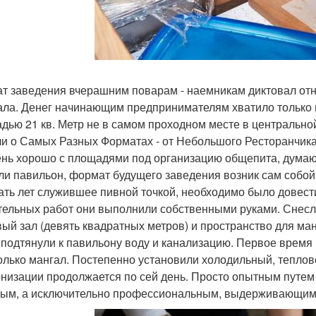
т заведения вчерашним поварам - наемникам диктовал от
ала. Денег начинающим предпринимателям хватило только 
дью 21 кв. Метр не в самом проходном месте в центральной
и о Самых Разных Форматах - от Небольшого Ресторанчика д
ень хорошо с площадями под организацию общепита, думаю,
ли павильон, формат будущего заведения возник сам собой
ать лет служившее пивной точкой, необходимо было довести
тельных работ они выполнили собственными руками. Снесл
вый зал (девять квадратных метров) и пространство для манг
 подтянули к павильону воду и канализацию. Первое время 
олько мангал. Постепенно установили холодильный, теплов
низации продолжается по сей день. Просто опытным путем 
ым, а исключительно профессиональным, выдерживающим бо