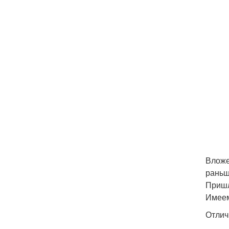
Вложе
раньш
Пришл
Имеем
Отлич