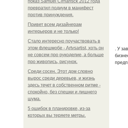
показ Samuel Cirnansck 2012 года
превратил подиум в манифест
против принуждения.
Привет всем дизайнерам
интерьеров и не только!
Стало интересно поучаствовать в
. У з
этом флешмобе - Artvsartist, хоть он
бизне
не совсем про рукоделие, а больше
предп
про живопись, рисунок.
Среди сосен. Этот дом словно
вырос среди деревьев, и жизнь
здесь течет в собственном ритме -
спокойно, без спешки и лишнего
шума.
5 ошибок в планировке, из-за
которых вы теряете метры.