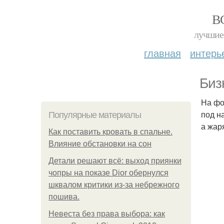
В
лучшие 
главная
интерь
Биз
На фо
под н
Популярные материалы
а жар
Как поставить кровать в спальне.
Влияние обстановки на сон
Детали решают всё: выход приянки
чопры на показе Dior обернулся
шквалом критики из-за небрежного
пошива.
Невеста без права выбора: как